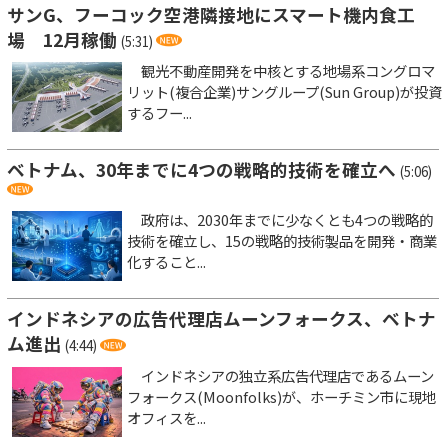
サンG、フーコック空港隣接地にスマート機内食工
場 12月稼働
(5:31)
観光不動産開発を中核とする地場系コングロマ
リット(複合企業)サングループ(Sun Group)が投資
するフー...
ベトナム、30年までに4つの戦略的技術を確立へ
(5:06)
政府は、2030年までに少なくとも4つの戦略的
技術を確立し、15の戦略的技術製品を開発・商業
化すること...
インドネシアの広告代理店ムーンフォークス、ベトナ
ム進出
(4:44)
インドネシアの独立系広告代理店であるムーン
フォークス(Moonfolks)が、ホーチミン市に現地
オフィスを...