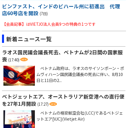
ビンファスト、インドのビハール州に初進出 代理
店60号店を開設
(7日)
【会員記事】はVIETJO法人会員9つの特典の1つです
新着ニュース一覧
ラオス国民議会議長死去、ベトナムが2日間の国家服
喪
(17:40)
ベトナム政府は、ラオスのサイソンポーン・ポ
ムヴィハーン国民議会議長の死去に伴い、8月10
日と11日の2...
ベトジェットエア、オーストラリア新空港への直行便
を27年1月開設
(17:27)
ベトナムの格安航空会社(LCC)であるベトジェ
ットエア[VJC](Vietjet Air)