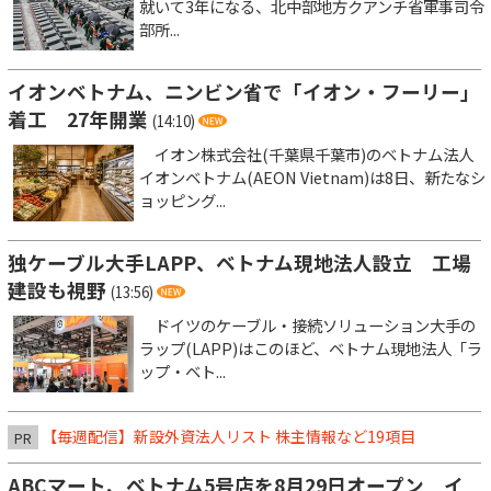
就いて3年になる、北中部地方クアンチ省軍事司令
部所...
イオンベトナム、ニンビン省で「イオン・フーリー」
着工 27年開業
(14:10)
イオン株式会社(千葉県千葉市)のベトナム法人
イオンベトナム(AEON Vietnam)は8日、新たなシ
ョッピング...
独ケーブル大手LAPP、ベトナム現地法人設立 工場
建設も視野
(13:56)
ドイツのケーブル・接続ソリューション大手の
ラップ(LAPP)はこのほど、ベトナム現地法人「ラ
ップ・ベト...
【毎週配信】新設外資法人リスト 株主情報など19項目
PR
ABCマート、ベトナム5号店を8月29日オープン イ