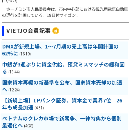
(13/3/23)
ホーチミン市人民委員会は、市内中心部における観光用電気自動車
の運行を計画している。19日付サイゴン...
VIETJO会員記事
DMXが新規上場、1～7月期の売上高は年間計画の
62％に
(16:19)
中銀が3週ぶりに資金供給、預貸ミスマッチの緩和図
る
(13:44)
国家資本再編の新基準を公布、国家資本売却の加速
へ
(12:24)
【新規上場】LPバンク証券、資本金で業界7位 26
年も成長加速
(4:51)
ベトナムのクレカ市場で新競争、一律特典から個別
最適化へ
(4:28)