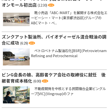
オンモール初出店
(12:30)
靴小売店「ABC-MART」を展開する株式会社エ
ービーシー・マート(東京都渋谷区)グループの
ABCマート・ベ...
ズンクアット製油所、バイオディーゼル混合軽油の調
合に成功
(6:29)
ペトロベトナム製油石化[BSR](Petrovietnam
Refining and Petrochemical
ビンG会長の娘、高齢者ケア会社の取締役に就任 後
継者育成本格化
(6:00)
不動産開発を中核とする民間複合企業ビングル
ープ[VIC](Vingroup)のファ