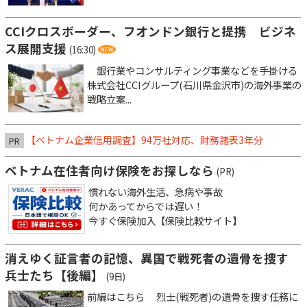
CCIクロスボーダー、フオンドン銀行と提携 ビジネ
ス展開支援
(16:30)
銀行業やコンサルティング事業などを手掛ける
株式会社CCIグループ(石川県金沢市)の海外事業の
戦略立案...
【ベトナム企業信用調査】94万社対応、財務諸表3年分
PR
ベトナム在住者向け保険をお探しなら
(PR)
慣れない海外生活、急病や事故
何かあってからでは遅い！
今すぐ保険加入【保険比較サイト】
消えゆく証言者の記憶、異国で戦死者の遺骨を捜す
兵士たち【後編】
(9日)
前編はこちら 烈士(戦死者)の遺骨を捜す任務に