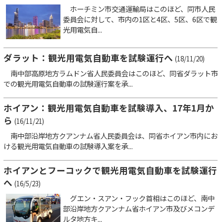
ホーチミン市交通運輸局はこのほど、同市人民
委員会に対して、市内の1区と4区、5区、6区で観
光用電気自...
ダラット：観光用電気自動車を試験運行へ
(18/11/20)
南中部高原地方ラムドン省人民委員会はこのほど、同省ダラット市
での観光用電気自動車の試験運行案を承...
ホイアン：観光用電気自動車を試験導入、17年1月か
ら
(16/11/21)
南中部沿岸地方クアンナム省人民委員会は、同省ホイアン市内にお
ける観光用電気自動車の試験導入案を承...
ホイアンとフーコックで観光用電気自動車を試験運行
へ
(16/5/23)
グエン・スアン・フック首相はこのほど、南中
部沿岸地方クアンナム省ホイアン市及びメコンデ
ルタ地方キ...