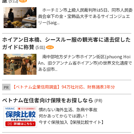
慮
(5:12)
ホーチミン市上級人民裁判所は5日、同市人民委
員会傘下の金・宝飾品大手であるサイゴンジュエ
リー(Saig...
ホイアン日本橋、シースルー服の観光客に退去促した
ガイドに称賛
(5:01)
南中部地方ダナン市ホイアン街区(phuong Hoi
An、旧クアンナム省ホイアン市)の世界文化遺産で
ある旧市...
【ベトナム企業信用調査】94万社対応、財務諸表3年分
PR
ベトナム在住者向け保険をお探しなら
(PR)
慣れない海外生活、急病や事故
何かあってからでは遅い！
今すぐ保険加入【保険比較サイト】