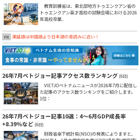
教育訓練省は、東北部地方トゥエンクアン省の
トゥエンクアン英才高校の試験会場における2026
年高校卒業...
漢越語は中国語より日本語の音読みに近い！
PR
26年7月ベトジョー記事アクセス数ランキング
(6日)
VIETJOベトナムニュースが2026年7月に配信し
た記事のアクセス数ランキングをご紹介します。
1位：
26年7月ベトジョー記事10選：4～6月GDP成長率
+8.39％など
(6日)
財政省傘下統計局(NSO)の発表によりますと、