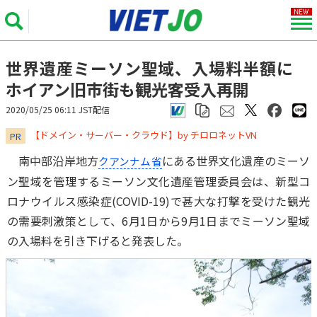
世界遺産ミーソン聖域、入場料半額に
ホイアン旧市街も観光客受入再開
2020/05/25 06:11 JST配信
​​​​​​​【ドメイン・サーバー・クラウド】by チロロネットVN
PR
南中部沿岸地方
にある世界文化遺産のミーソ
クアンナム省
ン聖域を管理するミーソン文化遺産管理委員会は、新型コ
ロナウイルス感染症(COVID-19)で甚大な打撃を受けた観光
の需要刺激策として、6月1日から9月1日までミーソン聖域
の入場料を引き下げると発表した。