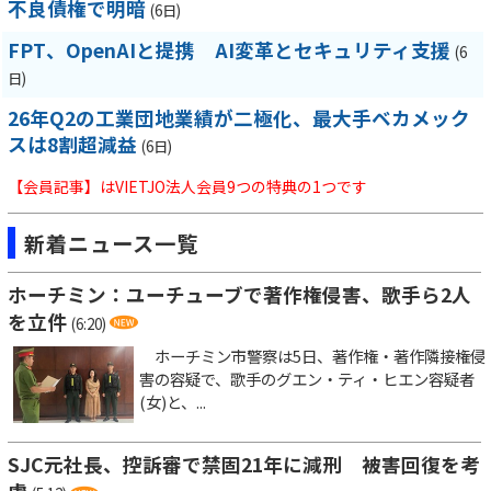
不良債権で明暗
(6日)
FPT、OpenAIと提携 AI変革とセキュリティ支援
(6
日)
26年Q2の工業団地業績が二極化、最大手ベカメック
スは8割超減益
(6日)
【会員記事】はVIETJO法人会員9つの特典の1つです
新着ニュース一覧
ホーチミン：ユーチューブで著作権侵害、歌手ら2人
を立件
(6:20)
ホーチミン市警察は5日、著作権・著作隣接権侵
害の容疑で、歌手のグエン・ティ・ヒエン容疑者
(女)と、...
SJC元社長、控訴審で禁固21年に減刑 被害回復を考