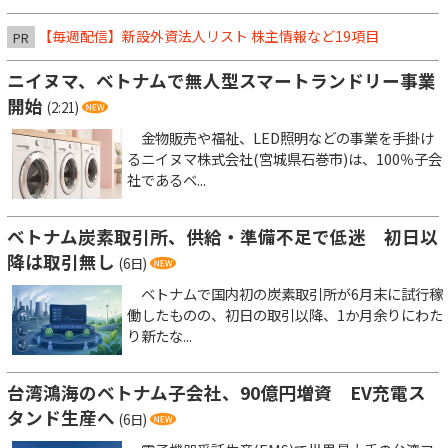
【毎週配信】新設外資法人リスト 株主情報など19項目
PR
ニイヌマ、ベトナムで無人型スマートランドリー事業
開始
(2:21)
金物販売や福祉、LED照明などの事業を手掛け
るニイヌマ株式会社(宮城県石巻市)は、100％子会
社であるベ...
ベトナム炭素取引所、供給・準備不足で低迷 初日以
降は取引無し
(6日)
ベトナムで国内初の炭素取引所が6月末に試行稼
働したものの、初日の取引以降、1か月余りにわた
り新たな...
台湾鴻海のベトナム子会社、90億円増資 EV充電ス
タンド生産へ
(6日)