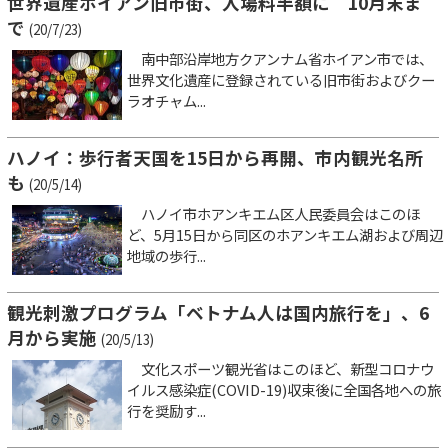
世界遺産ホイアン旧市街、入場料半額に 10月末ま
で
(20/7/23)
南中部沿岸地方クアンナム省ホイアン市では、
世界文化遺産に登録されている旧市街およびクー
ラオチャム...
ハノイ：歩行者天国を15日から再開、市内観光名所
も
(20/5/14)
ハノイ市ホアンキエム区人民委員会はこのほ
ど、5月15日から同区のホアンキエム湖および周辺
地域の歩行...
観光刺激プログラム「ベトナム人は国内旅行を」、6
月から実施
(20/5/13)
文化スポーツ観光省はこのほど、新型コロナウ
イルス感染症(COVID-19)収束後に全国各地への旅
行を奨励す...