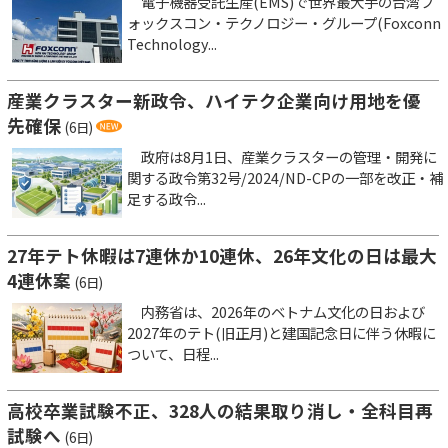
電子機器受託生産(EMS)で世界最大手の台湾フ
ォックスコン・テクノロジー・グループ(Foxconn
Technology...
産業クラスター新政令、ハイテク企業向け用地を優
先確保
(6日)
政府は8月1日、産業クラスターの管理・開発に
関する政令第32号/2024/ND-CPの一部を改正・補
足する政令...
27年テト休暇は7連休か10連休、26年文化の日は最大
4連休案
(6日)
内務省は、2026年のベトナム文化の日および
2027年のテト(旧正月)と建国記念日に伴う休暇に
ついて、日程...
高校卒業試験不正、328人の結果取り消し・全科目再
試験へ
(6日)