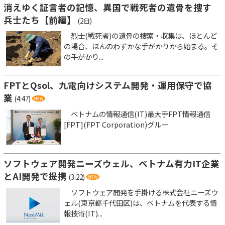
消えゆく証言者の記憶、異国で戦死者の遺骨を捜す
兵士たち【前編】
(2日)
烈士(戦死者)の遺骨の捜索・収集は、ほとんど
の場合、ほんのわずかな手がかりから始まる。そ
の手がかり...
FPTとQsol、九電向けシステム開発・運用保守で協
業
(4:47)
ベトナムの情報通信(IT)最大手FPT情報通信
[FPT](FPT Corporation)グルー
ソフトウェア開発ニーズウェル、ベトナム有力IT企業
とAI開発で提携
(3:22)
ソフトウェア開発を手掛ける株式会社ニーズウ
ェル(東京都千代田区)は、ベトナムを代表する情
報技術(IT)...