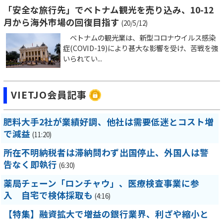
「安全な旅行先」でベトナム観光を売り込み、10-12
月から海外市場の回復目指す
(20/5/12)
ベトナムの観光業は、新型コロナウイルス感染
症(COVID-19)により甚大な影響を受け、苦戦を強
いられてい...
VIETJO会員記事
肥料大手2社が業績好調、他社は需要低迷とコスト増
で減益
(11:20)
所在不明納税者は滞納問わず出国停止、外国人は警
告なく即執行
(6:30)
薬局チェーン「ロンチャウ」、医療検査事業に参
入 自宅で検体採取も
(4:16)
【特集】融資拡大で増益の銀行業界、利ざや縮小と