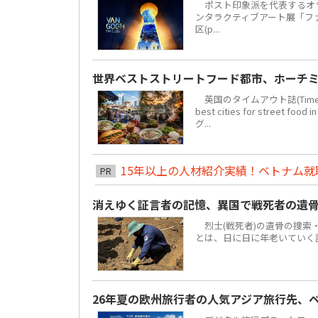
ポスト印象派を代表するオラ
ンタラクティブアート展「ファン・
区(p...
世界ベストストリートフード都市、ホーチミ
英国のタイムアウト誌(Time 
best cities for str
グ...
15年以上の人材紹介実績！ベトナム就職は
PR
消えゆく証言者の記憶、異国で戦死者の遺
烈士(戦死者)の遺骨の捜索
とは、日に日に年老いていく
26年夏の欧州旅行者の人気アジア旅行先、