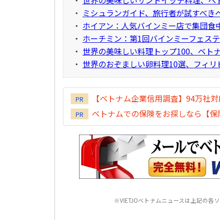
・
世界の美味しいサンドイッチ料理、ベ
・
ミシュランガイド、旅行者が試すべき
・
ホイアン：人気バインミー店で集団食中
・
ホーチミン：第1回バインミーフェステ
・
世界の美味しい料理トップ100、ベト
・
世界のおぞましい卵料理10選、フィリ
【ベトナム企業信用調査】94万社
PR
ベトナムでの保険をお探しなら【保険
PR
※VIETJOベトナムニュースは上記の