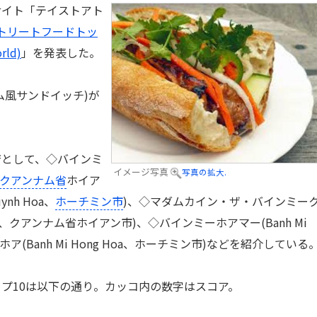
イト「テイストアト
トリートフードトッ
rld)
」を発表した。
風サンドイッチ)が
。
として、◇バインミ
イメージ写真
写真の拡大.
クアンナム省
ホイア
nh Hoa、
ホーチミン市
)、◇マダムカイン・ザ・バインミー
i Queen、クアンナム省ホイアン市)、◇バインミーホアマー(Banh Mi
ア(Banh Mi Hong Hoa、ホーチミン市)などを紹介している
プ10は以下の通り。カッコ内の数字はスコア。