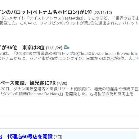
ンのバロット(ベトナム名ホビロン)が1位
(22/11/12)
メサイト「テイストアトラス(TasteAtlas)」はこのほど、「世界のおぞ
を掲載した。この中で、フィリピンのバロットが第1位に選出された。バロット
イが36位 東京は8位
(24/1/26)
「2024年の世界最高の都市トップ50(The 50 best cities in the world in
ベトナムからは、ハノイ市が36位にランクイン。日本からは東京が8位、大...
>
ペース開設、観光客にPR
(7/30)
28日、ダナン国際空港内と高級リゾート施設内に、地元の特産品や伝統工芸
ンの精華(Tinh hoa Da Nang)」を開設した。地場製品の認知度向上を
 代理店60号店を開設
(7日)