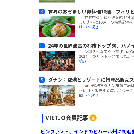
世界のおぞましい卵料理10選、フィリピ
世界中の伝統料理を紹介するグル
しい卵料理10選」の特集記事
は...
>> 続き
24年の世界最高の都市トップ50、ハノ
英国タイムアウト誌(Time Out)は、
2024)」のリストを発表した。
続き
ダナン：空港とリゾートに特産品販売ス
南中部地方ダナン市商工局は
を紹介・販売する展示スペース「ダナ
図...
>> 続き
VIETJO会員記事
ビンファスト、インドのビハール州に初進出