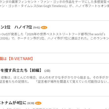
ンダの画家フィンセント・ファン・ゴッホの作品をテーマにした多感覚型
ゴッホ・タイムレス(Van Gogh Timeless)」が、ハノイ市フートゥオン
ン1位 ハノイ7位
(9:41)
Out)が発表した「2026年の世界ベストストリートフード都市(The world’s
eet food in 2026)」で、ホーチミン市が1位、ハノイ市が7位に選出された。このランキ
【R-VIETNAM】
骨を捜す兵士たち【前編】
(2日)
・収集は、ほとんどの場合、ほんのわずかな手がかりから始まる。その手がか
証言者たちの記憶だ。 「証言者が場所を間違えて覚えていた可能性はない...
ベトナムが4位に
(8:38)