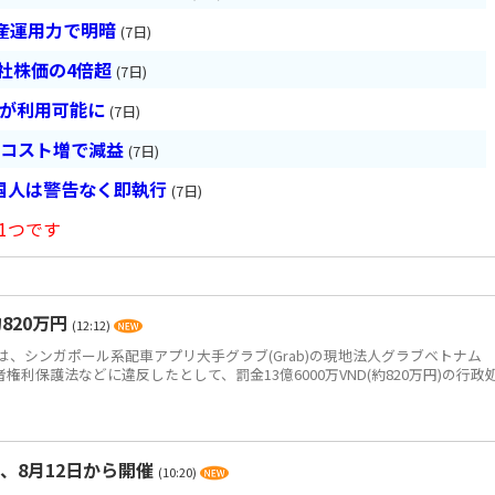
産運用力で明暗
(7日)
会社株価の4倍超
(7日)
超が利用可能に
(7日)
とコスト増で減益
(7日)
国人は警告なく即執行
(7日)
1つです
820万円
(12:12)
、シンガポール系配車アプリ大手グラブ(Grab)の現地法人グラブベトナム
、消費者権利保護法などに違反したとして、罰金13億6000万VND(約820万円)の行政
、8月12日から開催
(10:20)