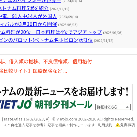
トナムのバインミーが世界一
(2024/03/16)
ベトナム料理5選を紹介
(2023/12/19)
毒、91人中34人が外国人
(2023/09/14)
ィバルが3月30日から開催
(2023/03/13)
ナム料理が20位 日本料理は4位でアジアトップ
(2023/01/03)
ピンのバロット(ベトナム名ホビロン)が1位
(2022/11/12)
対応、借入額の推移、不良債権額、信用格付
比較サイト】医療保険など ...
[TasteAtlas 16/02/2023, A]. © Viet-jo.com 2002-2026 All Rights Reserved.
各ソースと自社過去記事を参考に記事を編集・制作しています
利用規約
免責事項