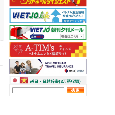
越日・日越辞書(8万語収録)