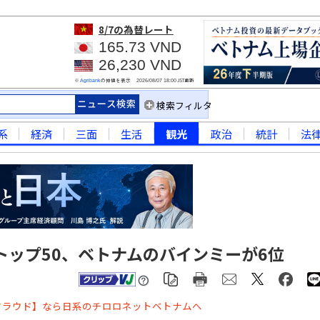
8/7
の為替レート
165.73 VND
26,230 VND
※
の仲値を表示
JST更新
Agribank
2026/08/07 18:00
検索フィルタ
系
経済
三面
生活
観光
政治
統計
法
トップ50、ベトナムのバインミーが6位
クラウド】なら日系のチロロネットベトナムへ