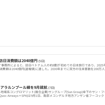
訪日消費額は2040億円
(5日)
ノイ事務所によると、訪日ベトナム人の約8割が初めての日本旅行であり、2025
額は2040億円(速報値)に達した。2030年までに双方の往来客数を200万人
アラルンプール線を9月就航
(7日)
系コングロマリット(複合企業)サングループ(Sun Group)傘下のサン・フ
uQuoc Airways＝SPA)は9月1日、南部メコンデルタ地方アンザン省フーコック