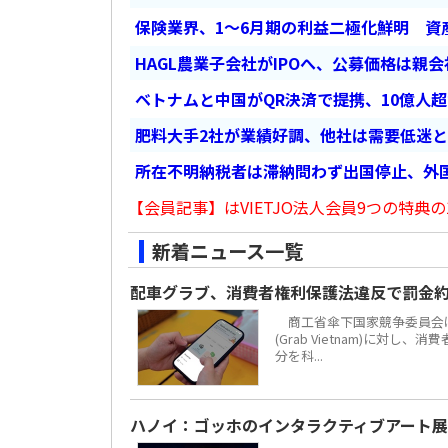
保険業界、1～6月期の利益二極化鮮明 資
HAGL農業子会社がIPOへ、公募価格は親
ベトナムと中国がQR決済で提携、10億人
肥料大手2社が業績好調、他社は需要低迷
所在不明納税者は滞納問わず出国停止、外
【会員記事】はVIETJO法人会員9つの特典の
新着ニュース一覧
配車グラブ、消費者権利保護法違反で罰金約
商工省傘下国家競争委員会は
(Grab Vietnam)に対し
分を科...
ハノイ：ゴッホのインタラクティブアート展