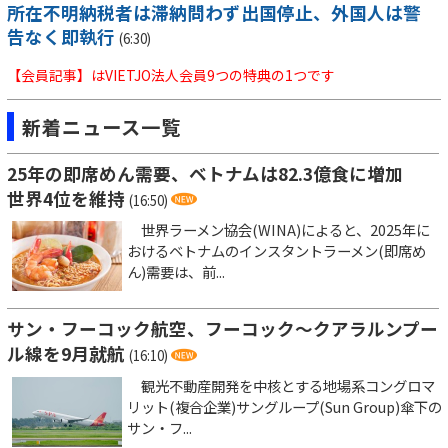
所在不明納税者は滞納問わず出国停止、外国人は警
告なく即執行
(6:30)
【会員記事】はVIETJO法人会員9つの特典の1つです
新着ニュース一覧
25年の即席めん需要、ベトナムは82.3億食に増加
世界4位を維持
(16:50)
世界ラーメン協会(WINA)によると、2025年に
おけるベトナムのインスタントラーメン(即席め
ん)需要は、前...
サン・フーコック航空、フーコック～クアラルンプー
ル線を9月就航
(16:10)
観光不動産開発を中核とする地場系コングロマ
リット(複合企業)サングループ(Sun Group)傘下の
サン・フ...