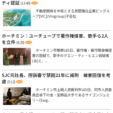
ティ認証
(13:40)
不動産開発を中核とする民間複合企業ビングル
ープ[VIC](Vingroup)子会社
ホーチミン：ユーチューブで著作権侵害、歌手ら2人
を立件
(6:20)
ホーチミン市警察は5日、著作権・著作隣接権侵
害の容疑で、歌手のグエン・ティ・ヒエン容疑者
(女)と、...
SJC元社長、控訴審で禁固21年に減刑 被害回復を考
慮
(5:12)
ホーチミン市上級人民裁判所は5日、同市人民委
員会傘下の金・宝飾品大手であるサイゴンジュエ
リー(Saig...