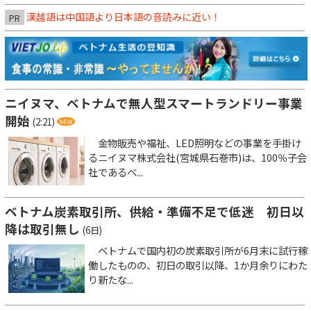
漢越語は中国語より日本語の音読みに近い！
PR
ニイヌマ、ベトナムで無人型スマートランドリー事業
開始
(2:21)
金物販売や福祉、LED照明などの事業を手掛け
るニイヌマ株式会社(宮城県石巻市)は、100％子会
社であるベ...
ベトナム炭素取引所、供給・準備不足で低迷 初日以
降は取引無し
(6日)
ベトナムで国内初の炭素取引所が6月末に試行稼
働したものの、初日の取引以降、1か月余りにわた
り新たな...