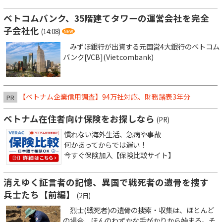
ベトコムバンク、35階建てタワーの運営会社を完全
子会社化
(14:08)
みずほ銀行が出資する元国営4大銀行のベトコム
バンク[VCB](Vietcombank)
【ベトナム企業信用調査】94万社対応、財務諸表3年分
PR
ベトナム在住者向け保険をお探しなら
(PR)
慣れない海外生活、急病や事故
何かあってからでは遅い！
今すぐ保険加入【保険比較サイト】
消えゆく証言者の記憶、異国で戦死者の遺骨を捜す
兵士たち【前編】
(2日)
烈士(戦死者)の遺骨の捜索・収集は、ほとんど
の場合、ほんのわずかな手がかりから始まる。そ