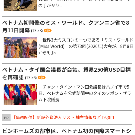
の手がかり...
ベトナム初開催のミス・ワールド、クアンニン省で8
月11日開幕
(13:58)
世界3大ミスコンの一つである「ミス・ワールド
(Miss World)」の第73回(2026年)大会が、8月8日
から9月5...
ベトナム・タイ国会議長が会談、貿易250億USD目標
を再確認
(13:56)
チャン・タイン・マン国会議長はハノイ市で5
日、ベトナムを公式訪問中のタイのソポン・ザラ
ム下院議長...
【毎週配信】新設外資法人リスト 株主情報など19項目
PR
ビンホームズの都市区、ベトナム初の国際スマートシ