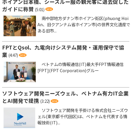
ホイアン日本橋、シースルー服の観光客に退去促した
ガイドに称賛
(5:01)
南中部地方ダナン市ホイアン街区(phuong Hoi
An、旧クアンナム省ホイアン市)の世界文化遺産で
ある旧市...
FPTとQsol、九電向けシステム開発・運用保守で協
業
(4:47)
ベトナムの情報通信(IT)最大手FPT情報通信
[FPT](FPT Corporation)グルー
ソフトウェア開発ニーズウェル、ベトナム有力IT企業
とAI開発で提携
(3:22)
ソフトウェア開発を手掛ける株式会社ニーズウ
ェル(東京都千代田区)は、ベトナムを代表する情
報技術(IT)...