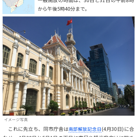
一般開放の時間は、30日と31日の午前8時
から午後5時40分まで。
イメージ写真
これに先立ち、同市庁舎は
(4月30日)に合
南部解放記念日