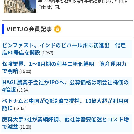
年で48周年を迎える南部解放記念日(4月30日)に
合わせ、同...
VIETJO会員記事
ビンファスト、インドのビハール州に初進出 代理
店60号店を開設
(17:52)
保険業界、1～6月期の利益二極化鮮明 資産運用力
で明暗
(16:00)
HAGL農業子会社がIPOへ、公募価格は親会社株価の
4倍超
(13:24)
ベトナムと中国がQR決済で提携、10億人超が利用可
能に
(13:15)
肥料大手2社が業績好調、他社は需要低迷とコスト増
で減益
(11:20)