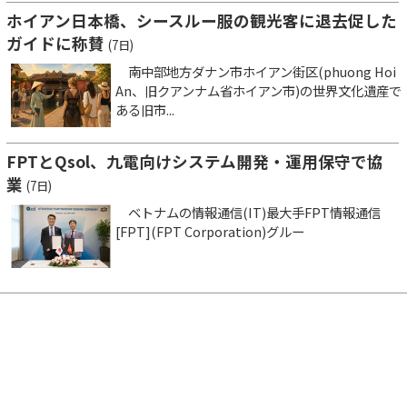
ホイアン日本橋、シースルー服の観光客に退去促した
ガイドに称賛
(7日)
南中部地方ダナン市ホイアン街区(phuong Hoi
An、旧クアンナム省ホイアン市)の世界文化遺産で
ある旧市...
FPTとQsol、九電向けシステム開発・運用保守で協
業
(7日)
ベトナムの情報通信(IT)最大手FPT情報通信
[FPT](FPT Corporation)グルー