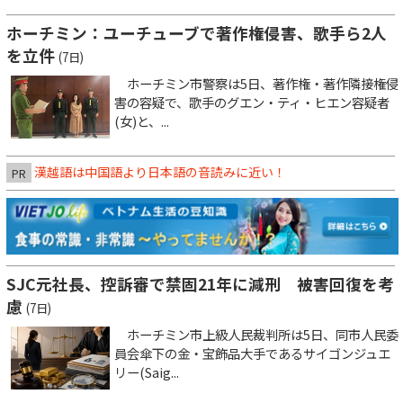
ホーチミン：ユーチューブで著作権侵害、歌手ら2人
を立件
(7日)
ホーチミン市警察は5日、著作権・著作隣接権侵
害の容疑で、歌手のグエン・ティ・ヒエン容疑者
(女)と、...
漢越語は中国語より日本語の音読みに近い！
PR
SJC元社長、控訴審で禁固21年に減刑 被害回復を考
慮
(7日)
ホーチミン市上級人民裁判所は5日、同市人民委
員会傘下の金・宝飾品大手であるサイゴンジュエ
リー(Saig...