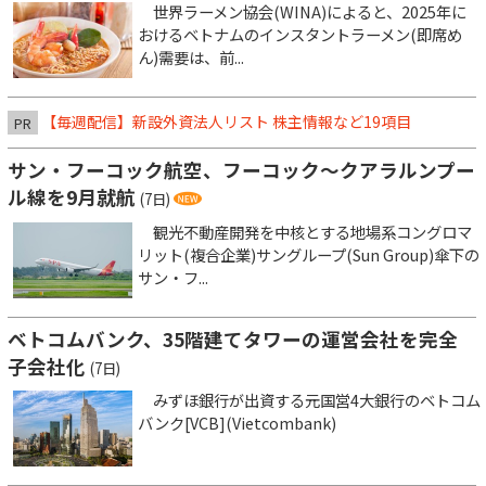
世界ラーメン協会(WINA)によると、2025年に
おけるベトナムのインスタントラーメン(即席め
ん)需要は、前...
【毎週配信】新設外資法人リスト 株主情報など19項目
PR
サン・フーコック航空、フーコック～クアラルンプー
ル線を9月就航
(7日)
観光不動産開発を中核とする地場系コングロマ
リット(複合企業)サングループ(Sun Group)傘下の
サン・フ...
ベトコムバンク、35階建てタワーの運営会社を完全
子会社化
(7日)
みずほ銀行が出資する元国営4大銀行のベトコム
バンク[VCB](Vietcombank)