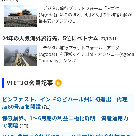
デジタル旅行プラットフォーム「アゴダ
(Agoda)」はこのほど、4月と5月の平均宿泊料が
最も安いアジアの...
24年の人気海外旅行先、5位にベトナム
(23/12/11)
デジタル旅行プラットフォーム「アゴダ
(Agoda)」を運営するアゴダ・カンパニー(Agoda
Company、シンガ...
VIETJO会員記事
ビンファスト、インドのビハール州に初進出 代理
店60号店を開設
(7日)
保険業界、1～6月期の利益二極化鮮明 資産運用力
で明暗
(7日)