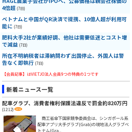
HAGL農業子会社がIPOへ、公募価格は親会社株価の
4倍超
(7日)
ベトナムと中国がQR決済で提携、10億人超が利用可
能に
(7日)
肥料大手2社が業績好調、他社は需要低迷とコスト増
で減益
(7日)
所在不明納税者は滞納問わず出国停止、外国人は警
告なく即執行
(7日)
【会員記事】はVIETJO法人会員9つの特典の1つです
新着ニュース一覧
配車グラブ、消費者権利保護法違反で罰金約820万円
(12:12)
商工省傘下国家競争委員会は、シンガポール系
配車アプリ大手グラブ(Grab)の現地法人グラブベ
トナム(Gra...