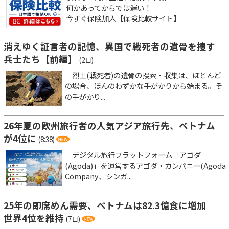
何かあってからでは遅い！
今すぐ保険加入【保険比較サイト】
消えゆく証言者の記憶、異国で戦死者の遺骨を捜す
兵士たち【前編】
(2日)
烈士(戦死者)の遺骨の捜索・収集は、ほとんど
の場合、ほんのわずかな手がかりから始まる。そ
の手がかり...
26年夏の欧州旅行者の人気アジア旅行先、ベトナム
が4位に
(8:38)
デジタル旅行プラットフォーム「アゴダ
(Agoda)」を運営するアゴダ・カンパニー(Agoda
Company、シンガ...
25年の即席めん需要、ベトナムは82.3億食に増加
世界4位を維持
(7日)