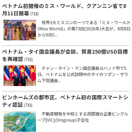
ベトナム初開催のミス・ワールド、クアンニン省で8
月11日開幕
(7日)
世界3大ミスコンの一つである「ミス・ワールド
(Miss World)」の第73回(2026年)大会が、8月8日
から9月5...
ベトナム・タイ国会議長が会談、貿易250億USD目標
を再確認
(7日)
チャン・タイン・マン国会議長はハノイ市で5
日、ベトナムを公式訪問中のタイのソポン・ザラ
ム下院議長...
ビンホームズの都市区、ベトナム初の国際スマートシ
ティ認証
(7日)
不動産開発を中核とする民間複合企業ビングル
ープ[VIC](Vingroup)子会社