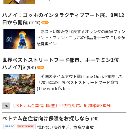
ハノイ：ゴッホのインタラクティブアート展、8月12
日から開催
(10:20)
ポスト印象派を代表するオランダの画家フィン
セント・ファン・ゴッホの作品をテーマにした多
感覚型イン...
世界ベストストリートフード都市、ホーチミン1位
ハノイ7位
(9:41)
英国のタイムアウト誌(Time Out)が発表した
「2026年の世界ベストストリートフード都市
(The world’s bes...
【ベトナム企業信用調査】94万社対応、財務諸表3年分
PR
ベトナム在住者向け保険をお探しなら
(PR)
慣れない海外生活、急病や事故