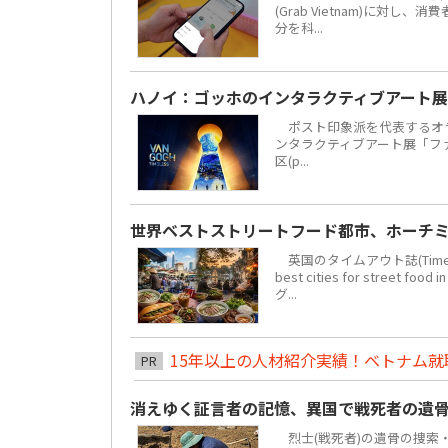
(Grab Vietnam)に対し
分を科...
ハノイ：ゴッホのインタラクティブアート展
ポスト印象派を代表するオラ
ンタラクティブアート展「ファン・
区(p...
世界ベストストリートフード都市、ホーチミ
英国のタイムアウト誌(Time 
best cities for str
グ...
15年以上の人材紹介実績！ベトナム就職は
PR
消えゆく証言者の記憶、異国で戦死者の遺
烈士(戦死者)の遺骨の捜索