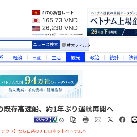
8/7
の為替レート
165.73 VND
26,230 VND
※
の仲値を表示
JST更新
Agribank
2026/08/07 18:00
検索フィルタ
系
経済
三面
生活
観光
政治
統計
法
の既存高速船、約1年ぶり運航再開へ
クラウド】なら日系のチロロネットベトナムへ