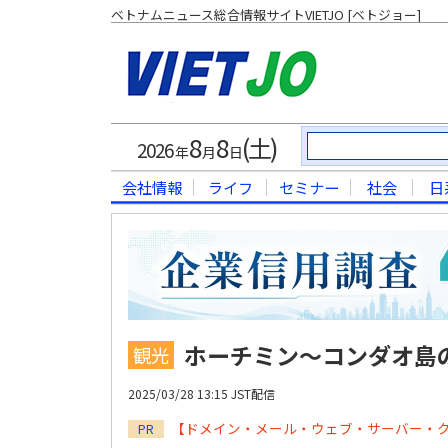
ベトナムニュース総合情報サイトVIETJO [ベトジョー]
8
8
(土)
2026
年
月
日
会社情報
ライフ
セミナー
社会
日
ホーチミン～コンダオ島
観光
2025/03/28 13:15 JST配信
【ドメイン・メール・ウェブ・サーバー・
PR