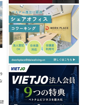
9
な
認