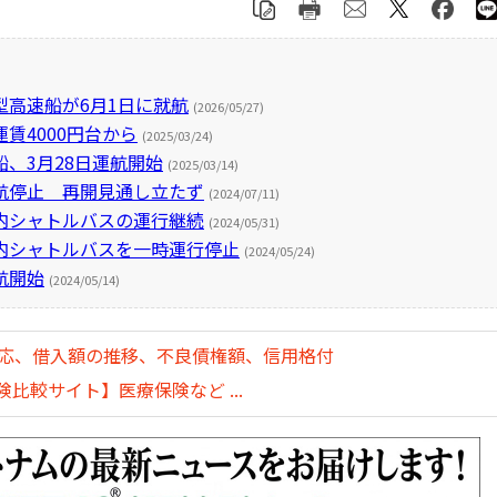
高速船が6月1日に就航
(2026/05/27)
賃4000円台から
(2025/03/24)
、3月28日運航開始
(2025/03/14)
航停止 再開見通し立たず
(2024/07/11)
内シャトルバスの運行継続
(2024/05/31)
内シャトルバスを一時運行停止
(2024/05/24)
航開始
(2024/05/14)
対応、借入額の推移、不良債権額、信用格付
比較サイト】医療保険など ...