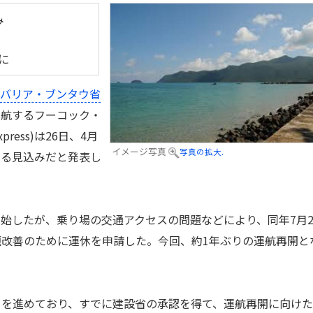
み
に
バリア・ブンタウ省
運航するフーコック・
press)は26日、4月
イメージ写真
写真の拡大.
する見込みだと発表し
開始したが、乗り場の交通アクセスの問題などにより、同年7月2
改善のために運休を申請した。今回、約1年ぶりの運航再開と
を進めており、すでに建設省の承認を得て、運航再開に向けた