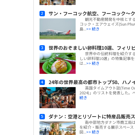
サン・フーコック航空、フーコック～ク
観光不動産開発を中核とする地場
コック・エアウェイズ(Sun Ph
島...
>> 続き
世界のおぞましい卵料理10選、フィリピ
世界中の伝統料理を紹介するグル
しい卵料理10選」の特集記事
は...
>> 続き
24年の世界最高の都市トップ50、ハノ
英国タイムアウト誌(Time Out)は、
2024)」のリストを発表した。
続き
ダナン：空港とリゾートに特産品販売ス
南中部地方ダナン市商工局は
を紹介・販売する展示スペース「ダナ
図...
>> 続き