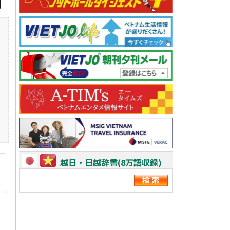
越日・日越辞書(8万語収録)