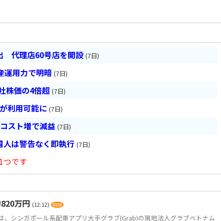
 代理店60号店を開設
(7日)
産運用力で明暗
(7日)
会社株価の4倍超
(7日)
超が利用可能に
(7日)
とコスト増で減益
(7日)
国人は警告なく即執行
(7日)
1つです
820万円
(12:12)
、シンガポール系配車アプリ大手グラブ(Grab)の現地法人グラブベトナム