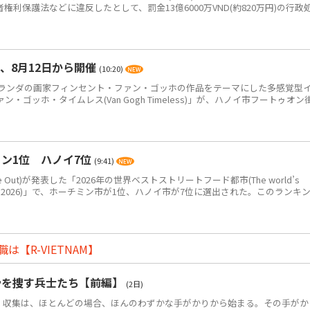
、消費者権利保護法などに違反したとして、罰金13億6000万VND(約820万円)の行政
、8月12日から開催
(10:20)
ンダの画家フィンセント・ファン・ゴッホの作品をテーマにした多感覚型
ゴッホ・タイムレス(Van Gogh Timeless)」が、ハノイ市フートゥオン
ン1位 ハノイ7位
(9:41)
Out)が発表した「2026年の世界ベストストリートフード都市(The world’s
eet food in 2026)」で、ホーチミン市が1位、ハノイ市が7位に選出された。このランキ
【R-VIETNAM】
骨を捜す兵士たち【前編】
(2日)
・収集は、ほとんどの場合、ほんのわずかな手がかりから始まる。その手がか