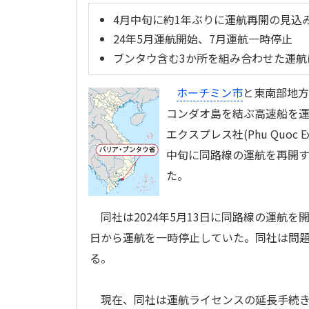
4月中旬に約1年ぶりに運航再開の見込
24年5月運航開始、7月運航一時停止
ブンタウ含む3か所を組み合わせた運航
ホーチミン市
と東南部地方
コンダオ島を結ぶ高速船を
エクスプレス社(Phu Quoc Ex
中旬に同路線の運航を再開
た。
同社は2024年5月13日に同路線の運航を
日から運航を一時停止していた。同社は問題
る。
現在、同社は運航ライセンスの延長手続き