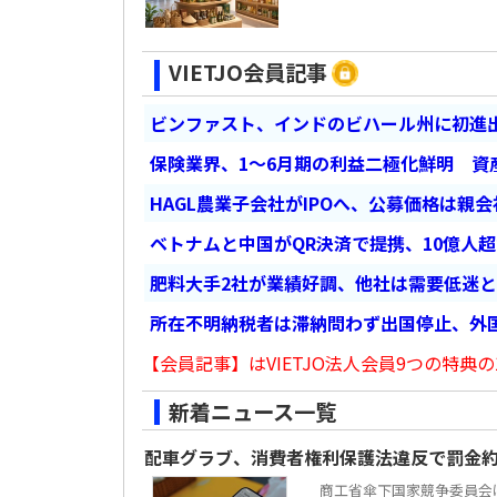
VIETJO会員記事
ビンファスト、インドのビハール州に初進出
保険業界、1～6月期の利益二極化鮮明 資
HAGL農業子会社がIPOへ、公募価格は親
ベトナムと中国がQR決済で提携、10億人
肥料大手2社が業績好調、他社は需要低迷
所在不明納税者は滞納問わず出国停止、外
【会員記事】はVIETJO法人会員9つの特典の
新着ニュース一覧
配車グラブ、消費者権利保護法違反で罰金約
商工省傘下国家競争委員会は