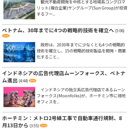
観光不動産開発を中核とする地場系コングロマ
リット(複合企業)サングループ(Sun Group)が投資
するフー...
ベトナム、30年までに4つの戦略的技術を確立へ
(5:06)
政府は、2030年までに少なくとも4つの戦略的
技術を確立し、15の戦略的技術製品を開発・商業
化すること...
インドネシアの広告代理店ムーンフォークス、ベトナ
ム進出
(4:44)
インドネシアの独立系広告代理店であるムーン
フォークス(Moonfolks)が、ホーチミン市に現地
オフィスを...
ホーチミン：メトロ2号線工事で自動車通行規制、8
月13日から
(3:55)