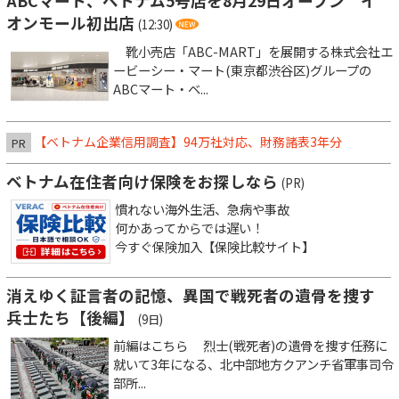
ABCマート、ベトナム5号店を8月29日オープン イ
オンモール初出店
(12:30)
靴小売店「ABC-MART」を展開する株式会社エ
ービーシー・マート(東京都渋谷区)グループの
ABCマート・ベ...
【ベトナム企業信用調査】94万社対応、財務諸表3年分
PR
ベトナム在住者向け保険をお探しなら
(PR)
慣れない海外生活、急病や事故
何かあってからでは遅い！
今すぐ保険加入【保険比較サイト】
消えゆく証言者の記憶、異国で戦死者の遺骨を捜す
兵士たち【後編】
(9日)
前編はこちら 烈士(戦死者)の遺骨を捜す任務に
就いて3年になる、北中部地方クアンチ省軍事司令
部所...