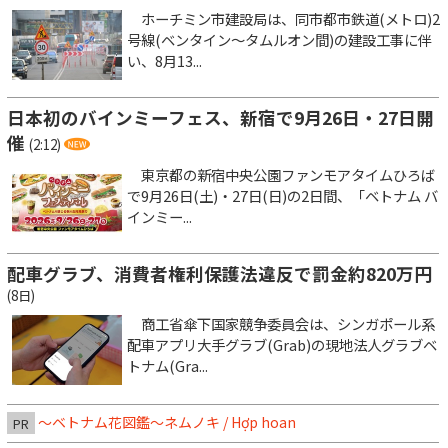
ホーチミン市建設局は、同市都市鉄道(メトロ)2
号線(ベンタイン～タムルオン間)の建設工事に伴
い、8月13...
日本初のバインミーフェス、新宿で9月26日・27日開
催
(2:12)
東京都の新宿中央公園ファンモアタイムひろば
で9月26日(土)・27日(日)の2日間、「ベトナム バ
インミー...
配車グラブ、消費者権利保護法違反で罰金約820万円
(8日)
商工省傘下国家競争委員会は、シンガポール系
配車アプリ大手グラブ(Grab)の現地法人グラブベ
トナム(Gra...
～ベトナム花図鑑～ネムノキ / Hợp hoan
PR