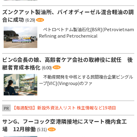
ズンクアット製油所、バイオディーゼル混合軽油の調
合に成功
(6:29)
ペトロベトナム製油石化[BSR](Petrovietnam
Refining and Petrochemical
ビンG会長の娘、高齢者ケア会社の取締役に就任 後
継者育成本格化
(6:00)
不動産開発を中核とする民間複合企業ビングル
ープ[VIC](Vingroup)のファ
【毎週配信】新設外資法人リスト 株主情報など19項目
PR
サンG、フーコック空港隣接地にスマート機内食工
場 12月稼働
(5:31)