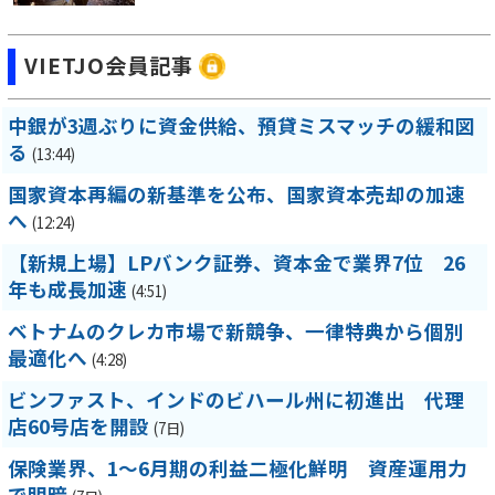
VIETJO会員記事
中銀が3週ぶりに資金供給、預貸ミスマッチの緩和図
る
(13:44)
国家資本再編の新基準を公布、国家資本売却の加速
へ
(12:24)
【新規上場】LPバンク証券、資本金で業界7位 26
年も成長加速
(4:51)
ベトナムのクレカ市場で新競争、一律特典から個別
最適化へ
(4:28)
ビンファスト、インドのビハール州に初進出 代理
店60号店を開設
(7日)
保険業界、1～6月期の利益二極化鮮明 資産運用力
で明暗