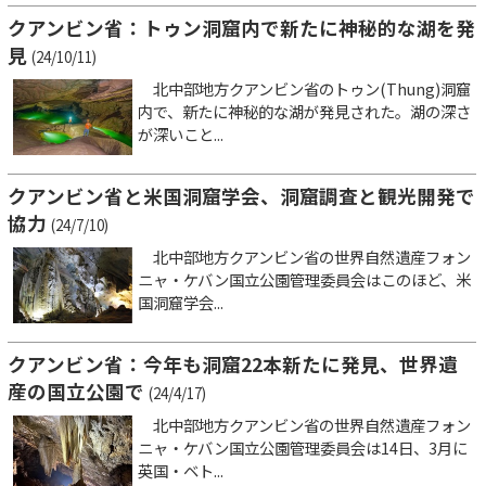
クアンビン省：トゥン洞窟内で新たに神秘的な湖を発
見
(24/10/11)
北中部地方クアンビン省のトゥン(Thung)洞窟
内で、新たに神秘的な湖が発見された。湖の深さ
が深いこと...
クアンビン省と米国洞窟学会、洞窟調査と観光開発で
協力
(24/7/10)
北中部地方クアンビン省の世界自然遺産フォン
ニャ・ケバン国立公園管理委員会はこのほど、米
国洞窟学会...
クアンビン省：今年も洞窟22本新たに発見、世界遺
産の国立公園で
(24/4/17)
北中部地方クアンビン省の世界自然遺産フォン
ニャ・ケバン国立公園管理委員会は14日、3月に
英国・ベト...