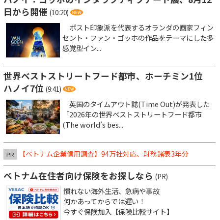
日から開催
(10:20)
ポスト印象派を代表するオランダの画家フィン
セント・ファン・ゴッホの作品をテーマにした多
感覚型イン...
世界ベストストリートフード都市、ホーチミン1位
ハノイ7位
(9:41)
英国のタイムアウト誌(Time Out)が発表した
「2026年の世界ベストストリートフード都市
(The world’s bes...
【ベトナム企業信用調査】94万社対応、財務諸表3年分
PR
ベトナム在住者向け保険をお探しなら
(PR)
慣れない海外生活、急病や事故
何かあってからでは遅い！
今すぐ保険加入【保険比較サイト】