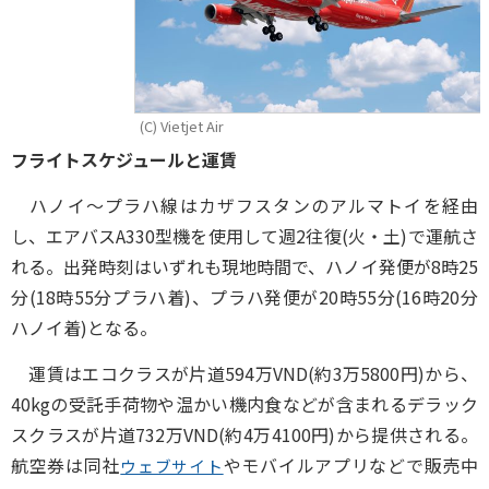
(C) Vietjet Air
フライトスケジュールと運賃
ハノイ～プラハ線はカザフスタンのアルマトイを経由
し、エアバスA330型機を使用して週2往復(火・土)で運航さ
れる。出発時刻はいずれも現地時間で、ハノイ発便が8時25
分(18時55分プラハ着)、プラハ発便が20時55分(16時20分
ハノイ着)となる。
運賃はエコクラスが片道594万VND(約3万5800円)から、
40kgの受託手荷物や温かい機内食などが含まれるデラック
スクラスが片道732万VND(約4万4100円)から提供される。
航空券は同社
やモバイルアプリなどで販売中
ウェブサイト