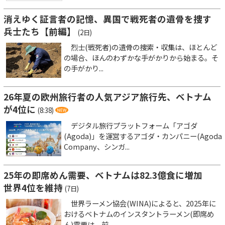
消えゆく証言者の記憶、異国で戦死者の遺骨を捜す
兵士たち【前編】
(2日)
烈士(戦死者)の遺骨の捜索・収集は、ほとんど
の場合、ほんのわずかな手がかりから始まる。そ
の手がかり...
26年夏の欧州旅行者の人気アジア旅行先、ベトナム
が4位に
(8:38)
デジタル旅行プラットフォーム「アゴダ
(Agoda)」を運営するアゴダ・カンパニー(Agoda
Company、シンガ...
25年の即席めん需要、ベトナムは82.3億食に増加
世界4位を維持
(7日)
世界ラーメン協会(WINA)によると、2025年に
おけるベトナムのインスタントラーメン(即席め
ん)需要は、前...