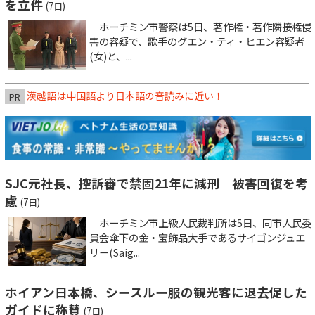
を立件
(7日)
ホーチミン市警察は5日、著作権・著作隣接権侵
害の容疑で、歌手のグエン・ティ・ヒエン容疑者
(女)と、...
漢越語は中国語より日本語の音読みに近い！
PR
SJC元社長、控訴審で禁固21年に減刑 被害回復を考
慮
(7日)
ホーチミン市上級人民裁判所は5日、同市人民委
員会傘下の金・宝飾品大手であるサイゴンジュエ
リー(Saig...
ホイアン日本橋、シースルー服の観光客に退去促した
ガイドに称賛
(7日)