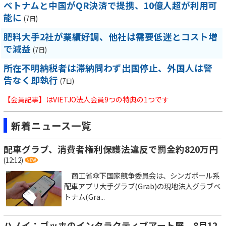
ベトナムと中国がQR決済で提携、10億人超が利用可
能に
(7日)
肥料大手2社が業績好調、他社は需要低迷とコスト増
で減益
(7日)
所在不明納税者は滞納問わず出国停止、外国人は警
告なく即執行
(7日)
【会員記事】はVIETJO法人会員9つの特典の1つです
新着ニュース一覧
配車グラブ、消費者権利保護法違反で罰金約820万円
(12:12)
商工省傘下国家競争委員会は、シンガポール系
配車アプリ大手グラブ(Grab)の現地法人グラブベ
トナム(Gra...
ハノイ：ゴッホのインタラクティブアート展、8月12