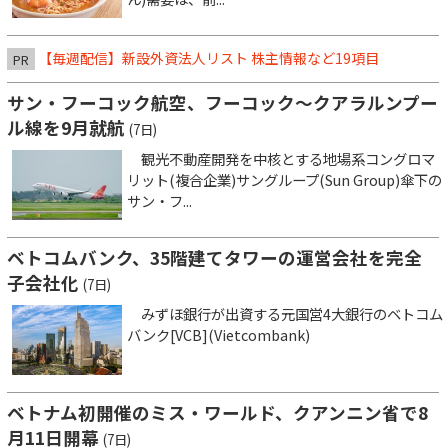
【毎週配信】新設外資法人リスト 株主情報など19項目
PR
サン・フーコック航空、フーコック～クアラルンプー
ル線を9月就航
(7日)
観光不動産開発を中核とする地場系コングロマ
リット(複合企業)サングループ(Sun Group)傘下の
サン・フ...
ベトコムバンク、35階建てタワーの運営会社を完全
子会社化
(7日)
みずほ銀行が出資する元国営4大銀行のベトコム
バンク[VCB](Vietcombank)
ベトナム初開催のミス・ワールド、クアンニン省で8
月11日開幕
(7日)