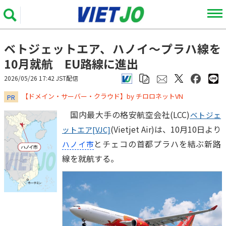
ベトジェットエア、ハノイ～プラハ線を
10月就航 EU路線に進出
2026/05/26 17:42 JST配信
​​​​​​​【ドメイン・サーバー・クラウド】by チロロネットVN
PR
国内最大手の格安航空会社(LCC)
ベトジェ
(Vietjet Air)は、10月10日より
ットエア[VJC]
とチェコの首都プラハを結ぶ新路
ハノイ市
線を就航する。