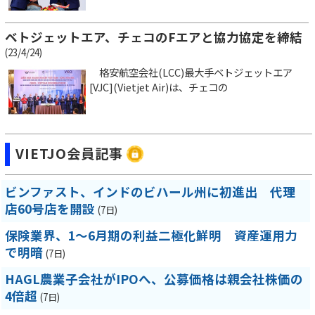
ベトジェットエア、チェコのFエアと協力協定を締結
(23/4/24)
格安航空会社(LCC)最大手ベトジェットエア
[VJC](Vietjet Air)は、チェコの
VIETJO会員記事
ビンファスト、インドのビハール州に初進出 代理
店60号店を開設
(7日)
保険業界、1～6月期の利益二極化鮮明 資産運用力
で明暗
(7日)
HAGL農業子会社がIPOへ、公募価格は親会社株価の
4倍超
(7日)