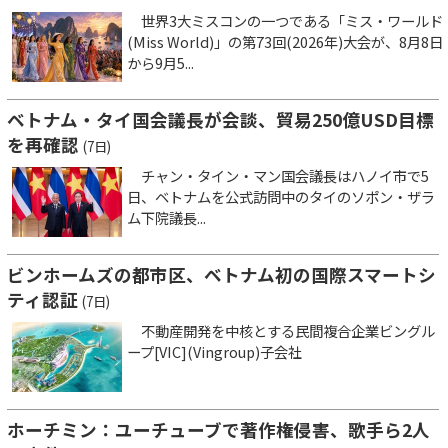
世界3大ミスコンの一つである「ミス・ワールド
(Miss World)」の第73回(2026年)大会が、8月8日
から9月5...
ベトナム・タイ国会議長が会談、貿易250億USD目標
を再確認
(7日)
チャン・タイン・マン国会議長はハノイ市で5
日、ベトナムを公式訪問中のタイのソポン・ザラ
ム下院議長...
ビンホームズの都市区、ベトナム初の国際スマートシ
ティ認証
(7日)
不動産開発を中核とする民間複合企業ビングル
ープ[VIC](Vingroup)子会社
ホーチミン：ユーチューブで著作権侵害、歌手ら2人