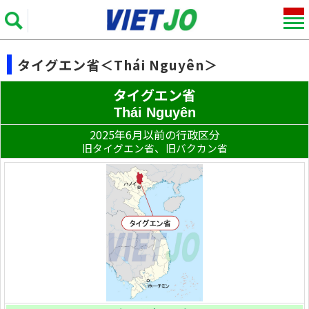
タイグエン省＜Thái Nguyên＞
タイグエン省
Thái Nguyên
2025年6月以前の行政区分
、
旧タイグエン省
旧バクカン省