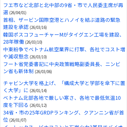
フエ市など北部と北中部の9省・市で人民委主席が再
選
(26/04/01)
首相、ザービン国際空港とハノイを結ぶ道路の緊急
建設を承認
(26/03/16)
韓国ポスコフューチャーMがタイグエン工場を建設、
28年稼働
(26/03/10)
中東紛争でベトナム航空業界に打撃、各社でコスト増
や減収懸念
(26/03/10)
フート省党委書記に中央政策戦略副委員長、ニンビ
ン省も新体制
(26/03/06)
チャビン大学を格上げ、「構成大学と学部を傘下に置
く大学」に
(26/01/14)
ベトナム北部各地で厳しい寒さ、各地で最低気温10
度を下回る
(26/01/12)
34省・市の25年GRDPランキング、クアンニン省が首
位
(26/01/07)