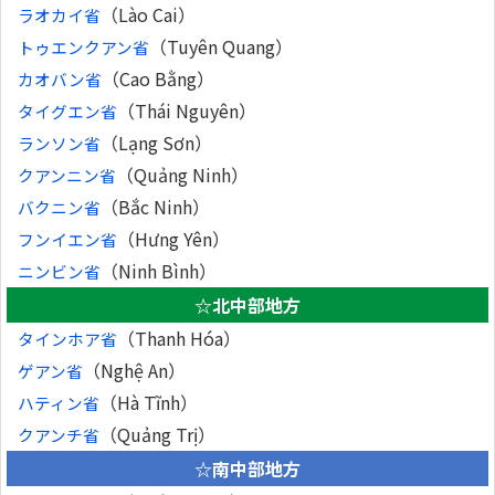
（Lào Cai）
ラオカイ省
（Tuyên Quang）
トゥエンクアン省
（Cao Bằng）
カオバン省
（Thái Nguyên）
タイグエン省
（Lạng Sơn）
ランソン省
（Quảng Ninh）
クアンニン省
（Bắc Ninh）
バクニン省
（Hưng Yên）
フンイエン省
（Ninh Bình）
ニンビン省
☆北中部地方
（Thanh Hóa）
タインホア省
（Nghệ An）
ゲアン省
（Hà Tĩnh）
ハティン省
（Quảng Trị）
クアンチ省
☆南中部地方