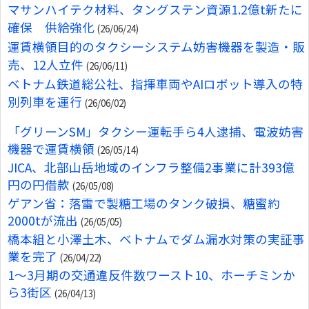
マサンハイテク材料、タングステン資源1.2億t新たに
確保 供給強化
(26/06/24)
運賃横領目的のタクシーシステム妨害機器を製造・販
売、12人立件
(26/06/11)
ベトナム鉄道総公社、指揮車両やAIロボット導入の特
別列車を運行
(26/06/02)
「グリーンSM」タクシー運転手ら4人逮捕、電波妨害
機器で運賃横領
(26/05/14)
JICA、北部山岳地域のインフラ整備2事業に計393億
円の円借款
(26/05/08)
ゲアン省：落雷で製糖工場のタンク破損、糖蜜約
2000tが流出
(26/05/05)
橋本組と小澤土木、ベトナムでダム漏水対策の実証事
業を完了
(26/04/22)
1〜3月期の交通違反件数ワースト10、ホーチミンか
ら3街区
(26/04/13)