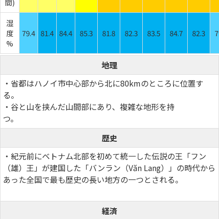
間)
湿
度
79.4
81.4
84.4
85.3
81.8
82.3
83.5
84.7
82.3
7
%
地理
・省都はハノイ市中心部から北に80kmのところに位置す
る。
・谷と山を挟んだ山間部にあり、複雑な地形を持
つ。
歴史
・紀元前にベトナム北部を初めて統一した伝説の王「フン
（雄）王」が建国した「バンラン（Văn Lang）」の時代から
あった全国で最も歴史の長い地方の一つとされる。
経済