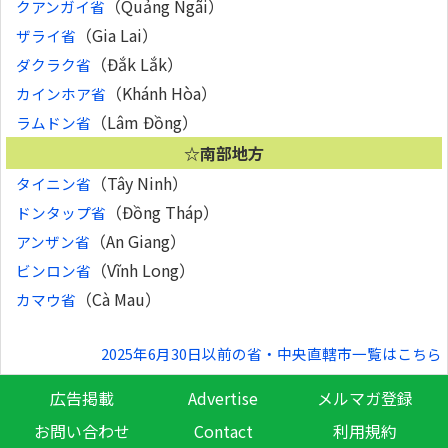
（Quảng Ngãi）
クアンガイ省
（Gia Lai）
ザライ省
（Đắk Lắk）
ダクラク省
（Khánh Hòa）
カインホア省
（Lâm Đồng）
ラムドン省
☆南部地方
（Tây Ninh）
タイニン省
（Đồng Tháp）
ドンタップ省
（An Giang）
アンザン省
（Vĩnh Long）
ビンロン省
（Cà Mau）
カマウ省
2025年6月30日以前の省・中央直轄市一覧はこちら
広告掲載
Advertise
メルマガ登録
お問い合わせ
Contact
利用規約