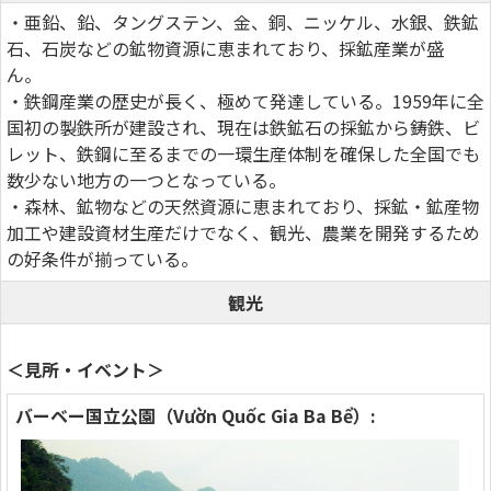
・亜鉛、鉛、タングステン、金、銅、ニッケル、水銀、鉄鉱
石、石炭などの鉱物資源に恵まれており、採鉱産業が盛
ん。
・鉄鋼産業の歴史が長く、極めて発達している。1959年に全
国初の製鉄所が建設され、現在は鉄鉱石の採鉱から鋳鉄、ビ
レット、鉄鋼に至るまでの一環生産体制を確保した全国でも
数少ない地方の一つとなっている。
・森林、鉱物などの天然資源に恵まれており、採鉱・鉱産物
加工や建設資材生産だけでなく、観光、農業を開発するため
の好条件が揃っている。
観光
＜見所・イベント＞
バーベー国立公園（Vườn Quốc Gia Ba Bể）: