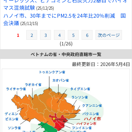
イーレックス、ビナコミンと石炭火力2基目でバイオ
マス混焼試験
(25/12/25)
ハノイ市、30年までにPM2.5を24年比20％削減 国
会決議
(25/12/15)
1
2
3
4
5
6
次のページ
(1/26)
ベトナムの省・中央政府直轄市一覧
最終更新日：2026年5月4日