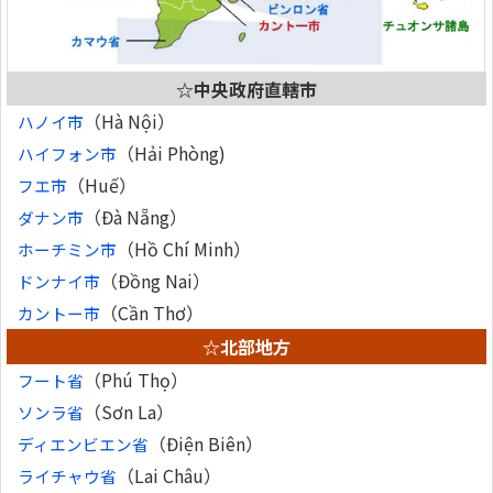
☆中央政府直轄市
（Hà Nội）
ハノイ市
（Hải Phòng)
ハイフォン市
（Huế）
フエ市
（Đà Nẵng）
ダナン市
（Hồ Chí Minh）
ホーチミン市
（Đồng Nai）
ドンナイ市
（Cần Thơ）
カントー市
☆北部地方
（Phú Thọ）
フート省
（Sơn La）
ソンラ省
（Điện Biên）
ディエンビエン省
（Lai Châu）
ライチャウ省