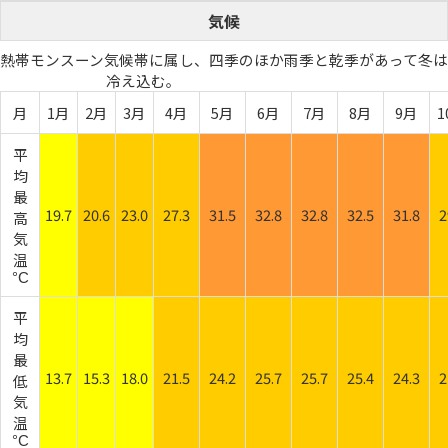
気候
熱帯モンスーン気候帯に属し、四季のほか雨季と乾季があって冬は
冷え込む。
月
1月
2月
3月
4月
5月
6月
7月
8月
9月
1
平
均
最
19.7
20.6
23.0
27.3
31.5
32.8
32.8
32.5
31.8
2
高
気
温
°C
平
均
最
13.7
15.3
18.0
21.5
24.2
25.7
25.7
25.4
24.3
2
低
気
温
°C