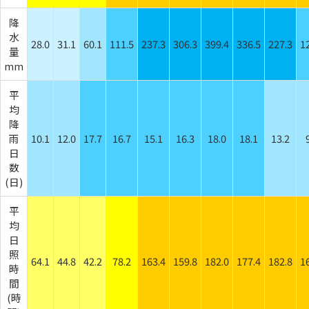
降
水
28.0
31.1
60.1
111.5
237.3
306.3
399.4
336.5
227.3
1
量
mm
平
均
降
雨
10.1
12.0
17.7
16.7
15.1
16.3
18.0
18.1
13.2
日
数
(日)
平
均
日
照
64.1
44.8
42.2
78.2
163.4
159.8
182.0
177.4
182.8
1
時
間
(時