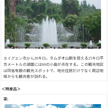
キロ。タムダオ山脈を控える
キロ平
タイグエン市から
20
25
方メートルの湖面には
の小島が点在する。この観光地区
69
は同省有数の観光スポットで、地元住民だけでなく周辺地
域からも観光客が訪れる。
＜特産品＞
茶: