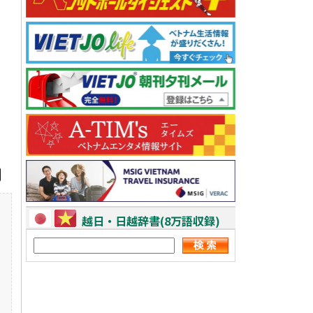
越日・日越辞書(8万語収録)