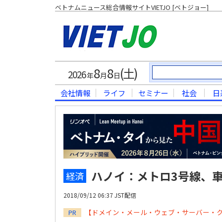
ベトナムニュース総合情報サイトVIETJO [ベトジョー]
8
8
(土)
2026
年
月
日
会社情報
ライフ
セミナー
社会
日
ハノイ：メトロ3号線、
経済
2018/09/12 06:37 JST配信
【ドメイン・メール・ウェブ・サーバー・
PR