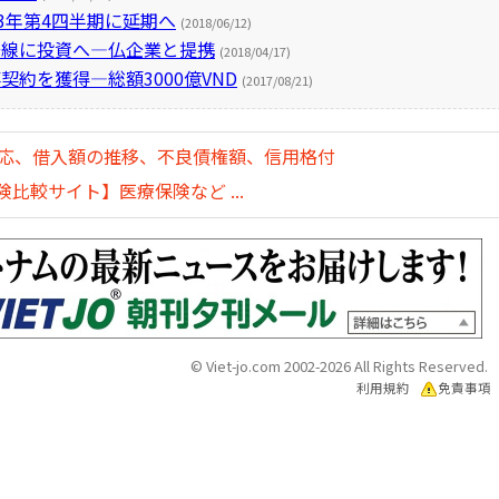
3年第4四半期に延期へ
(2018/06/12)
号線に投資へ―仏企業と提携
(2018/04/17)
約を獲得―総額3000億VND
(2017/08/21)
対応、借入額の推移、不良債権額、信用格付
比較サイト】医療保険など ...
© Viet-jo.com 2002-2026 All Rights Reserved.
利用規約
免責事項