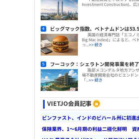
Investment Construc
ビッグマック指数、ベトナムドンは53.5
英国の経済専門誌「エコノミスト(
Big Mac index)」による
っ...
>> 続き
フーコック：シェラトン開発事業を終了
南部メコンデルタ地方アンザン
場不動産開発会社のビエンドン・フー
「...
>> 続き
VIETJO会員記事
ビンファスト、インドのビハール州に初進出
保険業界、1～6月期の利益二極化鮮明 資