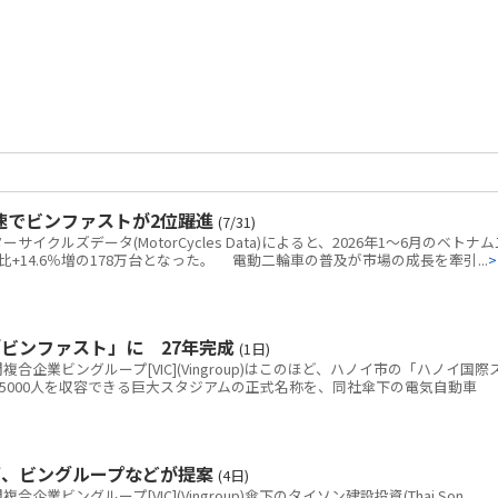
速でビンファストが2位躍進
(7/31)
クルズデータ(MotorCycles Data)によると、2026年1～6月のベトナム
+14.6％増の178万台となった。 電動二輪車の普及が市場の成長を牽引...
>
ビンファスト」に 27年完成
(1日)
企業ビングループ[VIC](Vingroup)はこのほど、ハノイ市の「ハノイ国際
5000人を収容できる巨大スタジアムの正式名称を、同社傘下の電気自動車
画、ビングループなどが提案
(4日)
ビングループ[VIC](Vingroup)傘下のタイソン建設投資(Thai Son