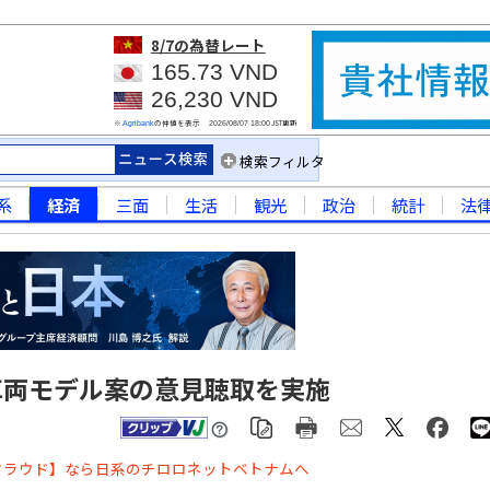
8/7
の為替レート
165.73 VND
26,230 VND
※
の仲値を表示
JST更新
Agribank
2026/08/07 18:00
検索フィルタ
系
経済
三面
生活
観光
政治
統計
法
車両モデル案の意見聴取を実施
クラウド】なら日系のチロロネットベトナムへ