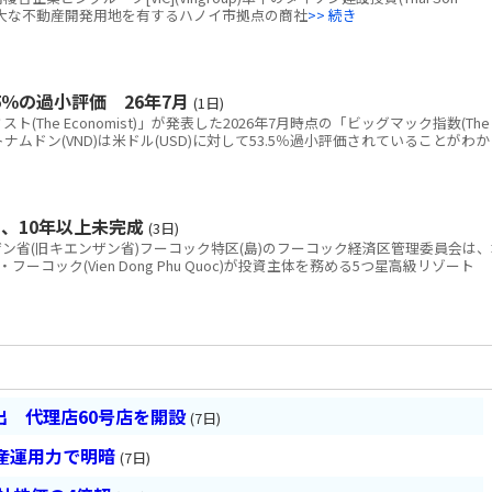
tion)、広大な不動産開発用地を有するハノイ市拠点の商社
>> 続き
％の過小評価 26年7月
(1日)
The Economist)」が発表した2026年7月時点の「ビッグマック指数(The
と、ベトナムドン(VND)は米ドル(USD)に対して53.5％過小評価されていることがわか
、10年以上未完成
(3日)
省(旧キエンザン省)フーコック特区(島)のフーコック経済区管理委員会は、
コック(Vien Dong Phu Quoc)が投資主体を務める5つ星高級リゾート
 代理店60号店を開設
(7日)
産運用力で明暗
(7日)