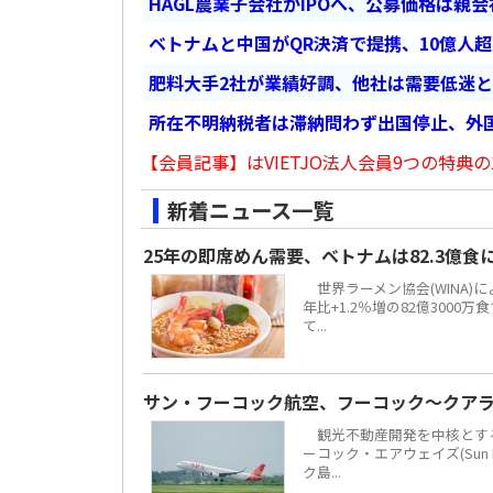
HAGL農業子会社がIPOへ、公募価格は親
ベトナムと中国がQR決済で提携、10億人
肥料大手2社が業績好調、他社は需要低迷
所在不明納税者は滞納問わず出国停止、外
【会員記事】はVIETJO法人会員9つの特典の
新着ニュース一覧
25年の即席めん需要、ベトナムは82.3億
世界ラーメン協会(WINA)
年比+1.2％増の82億300
て...
サン・フーコック航空、フーコック～クア
観光不動産開発を中核とする地場
ーコック・エアウェイズ(Sun 
ク島...