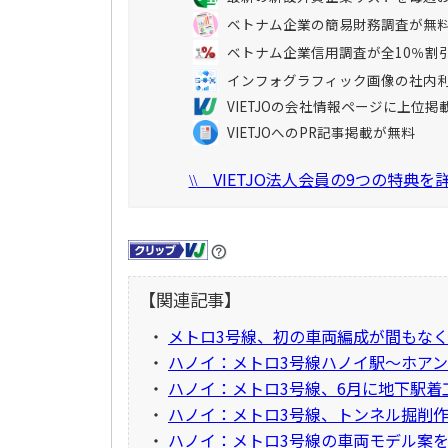
ベトナム企業の簡易財務調査が無
ベトナム企業信用調査が全10％割
インフォグラフィック画像の社内
VIETJOの会社情報ページに上位掲
VIETJOへのPR記事掲載が無料
VIETJO法人会員の9つの特典
\\
【関連記事】
・
メトロ3号線、初の車両編成が間もな
・
ハノイ：メトロ3号線ハノイ駅～ホアン
・
ハノイ：メトロ3号線、6月に地下駅着
・
ハノイ：メトロ3号線、トンネル掘削
・
ハノイ：メトロ3号線の車両モデル案