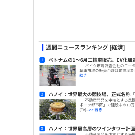
週間ニュースランキング [経済]
ベトナムの1～6月二輪車販売、EV化加
バイク市場調査会社のモーターサイ
輪車市場の販売台数は前年同期比
続き
ハノイ：世界最大の競技場、正式名称「
不動産開発を中核とする民間複合
ポーツ都市区」で建設中の13万
(EV)...
>> 続き
ハノイ：世界最高層のツインタワー計
不動産開発を中核とする民間複合企業