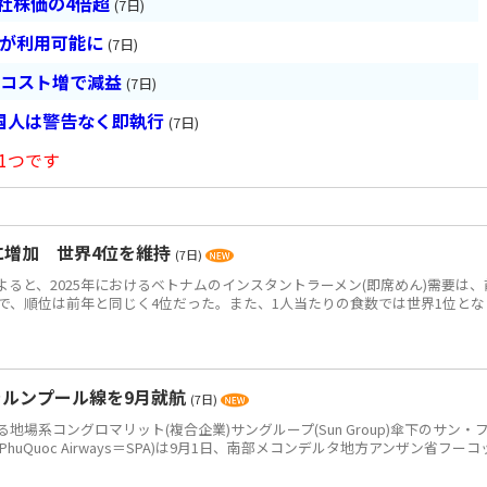
会社株価の4倍超
(7日)
超が利用可能に
(7日)
とコスト増で減益
(7日)
国人は警告なく即執行
(7日)
1つです
食に増加 世界4位を維持
(7日)
によると、2025年におけるベトナムのインスタントラーメン(即席めん)需要は、
0万食で、順位は前年と同じく4位だった。また、1人当たりの食数では世界1位とな
ラルンプール線を9月就航
(7日)
系コングロマリット(複合企業)サングループ(Sun Group)傘下のサン・
PhuQuoc Airways＝SPA)は9月1日、南部メコンデルタ地方アンザン省フーコ