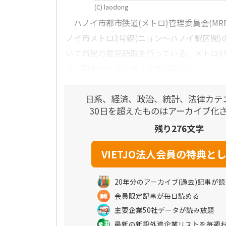
(C) laodong
ハノイ市都市鉄道(メトロ)管理委員会(MR
ノイ市メトロ3号線(ニョン～ハノイ駅区間)
いて市民の意見聴取を行っている。メトロ3
は、同案件を請け負う企業共同体...
日系、経済、政治、統計、法律カテ
30日を超えたものはアーカイブ化
残り276文字
20年分のアーカイブ(過去)記事が
会員限定記事が毎日読める
主要企業50社データが読み放題
最新の新設外資企業リストを毎週