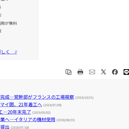
料
引
利用が無料
載
を詳しく
//
く完成―党幹部がフランスの工場視察
(2019/10/31)
マイ間、21年着工へ
(2019/07/09)
工―20年末完了
(2019/05/02)
作業へ―イタリアの機材使用
(2018/08/23)
を提出
(2018/07/18)