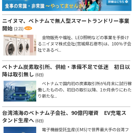
ニイヌマ、ベトナムで無人型スマートランドリー事業
開始
(2:21)
金物販売や福祉、LED照明などの事業を手掛け
るニイヌマ株式会社(宮城県石巻市)は、100％子会
社であるベ...
ベトナム炭素取引所、供給・準備不足で低迷 初日以
降は取引無し
(6日)
ベトナムで国内初の炭素取引所が6月末に試行稼
働したものの、初日の取引以降、1か月余りにわた
り新たな...
台湾鴻海のベトナム子会社、90億円増資 EV充電ス
タンド生産へ
(6日)
電子機器受託生産(EMS)で世界最大手の台湾フ