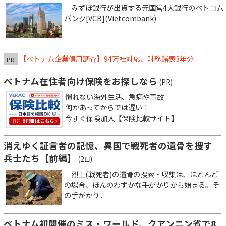
みずほ銀行が出資する元国営4大銀行のベトコム
バンク[VCB](Vietcombank)
【ベトナム企業信用調査】94万社対応、財務諸表3年分
PR
ベトナム在住者向け保険をお探しなら
(PR)
慣れない海外生活、急病や事故
何かあってからでは遅い！
今すぐ保険加入【保険比較サイト】
消えゆく証言者の記憶、異国で戦死者の遺骨を捜す
兵士たち【前編】
(2日)
烈士(戦死者)の遺骨の捜索・収集は、ほとんど
の場合、ほんのわずかな手がかりから始まる。そ
の手がかり...
ベトナム初開催のミス・ワールド、クアンニン省で8