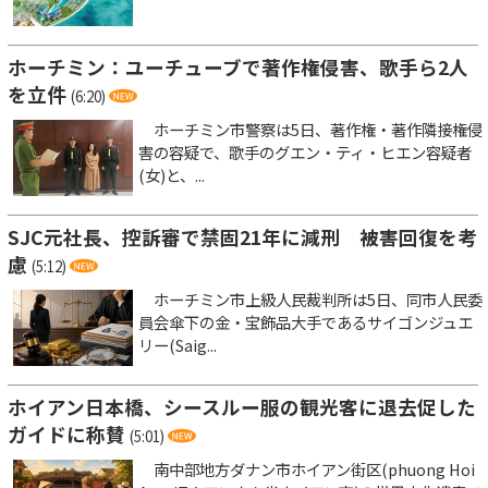
ホーチミン：ユーチューブで著作権侵害、歌手ら2人
を立件
(6:20)
ホーチミン市警察は5日、著作権・著作隣接権侵
害の容疑で、歌手のグエン・ティ・ヒエン容疑者
(女)と、...
SJC元社長、控訴審で禁固21年に減刑 被害回復を考
慮
(5:12)
ホーチミン市上級人民裁判所は5日、同市人民委
員会傘下の金・宝飾品大手であるサイゴンジュエ
リー(Saig...
ホイアン日本橋、シースルー服の観光客に退去促した
ガイドに称賛
(5:01)
南中部地方ダナン市ホイアン街区(phuong Hoi