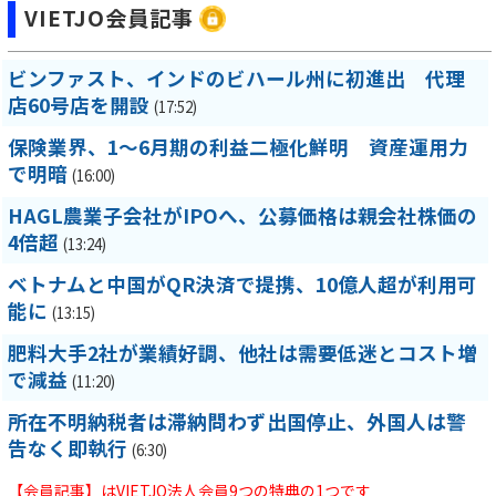
VIETJO会員記事
ビンファスト、インドのビハール州に初進出 代理
店60号店を開設
(17:52)
保険業界、1～6月期の利益二極化鮮明 資産運用力
で明暗
(16:00)
HAGL農業子会社がIPOへ、公募価格は親会社株価の
4倍超
(13:24)
ベトナムと中国がQR決済で提携、10億人超が利用可
能に
(13:15)
肥料大手2社が業績好調、他社は需要低迷とコスト増
で減益
(11:20)
所在不明納税者は滞納問わず出国停止、外国人は警
告なく即執行
(6:30)
【会員記事】はVIETJO法人会員9つの特典の1つです