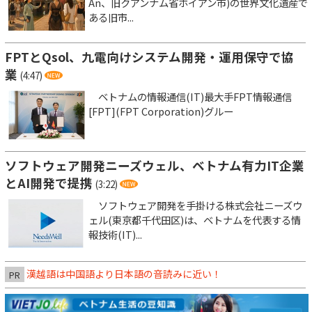
An、旧クアンナム省ホイアン市)の世界文化遺産で
ある旧市...
FPTとQsol、九電向けシステム開発・運用保守で協
業
(4:47)
ベトナムの情報通信(IT)最大手FPT情報通信
[FPT](FPT Corporation)グルー
ソフトウェア開発ニーズウェル、ベトナム有力IT企業
とAI開発で提携
(3:22)
ソフトウェア開発を手掛ける株式会社ニーズウ
ェル(東京都千代田区)は、ベトナムを代表する情
報技術(IT)...
漢越語は中国語より日本語の音読みに近い！
PR