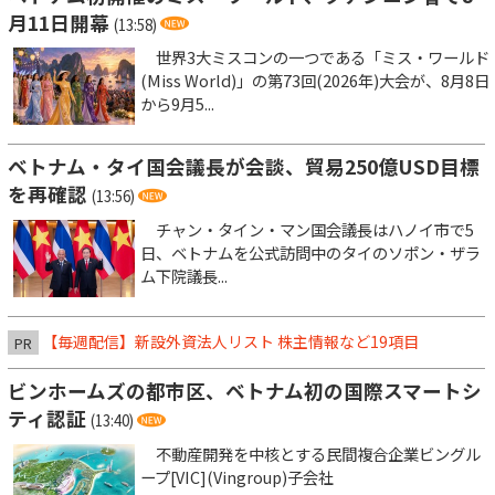
月11日開幕
(13:58)
世界3大ミスコンの一つである「ミス・ワールド
(Miss World)」の第73回(2026年)大会が、8月8日
から9月5...
ベトナム・タイ国会議長が会談、貿易250億USD目標
を再確認
(13:56)
チャン・タイン・マン国会議長はハノイ市で5
日、ベトナムを公式訪問中のタイのソポン・ザラ
ム下院議長...
【毎週配信】新設外資法人リスト 株主情報など19項目
PR
ビンホームズの都市区、ベトナム初の国際スマートシ
ティ認証
(13:40)
不動産開発を中核とする民間複合企業ビングル
ープ[VIC](Vingroup)子会社