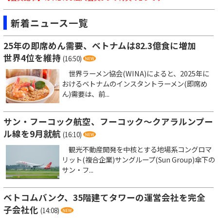
新着ニュース一覧
25年の即席めん需要、ベトナムは82.3億食に増加
世界4位を維持
(16:50)
世界ラーメン協会(WINA)によると、2025年に
おけるベトナムのインスタントラーメン(即席め
ん)需要は、前...
サン・フーコック航空、フーコック～クアラルンプー
ル線を9月就航
(16:10)
観光不動産開発を中核とする地場系コングロマ
リット(複合企業)サングループ(Sun Group)傘下の
サン・フ...
ベトコムバンク、35階建てタワーの運営会社を完全
子会社化
(14:08)