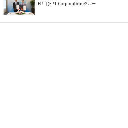
[FPT](FPT Corporation)グルー