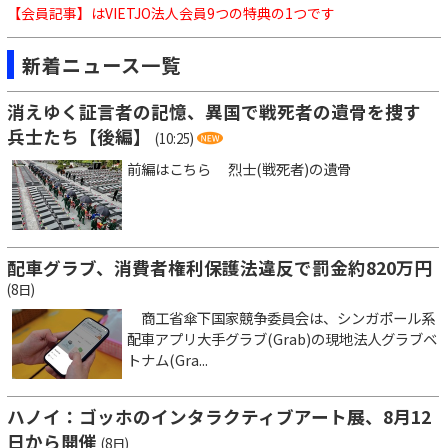
【会員記事】はVIETJO法人会員9つの特典の1つです
新着ニュース一覧
消えゆく証言者の記憶、異国で戦死者の遺骨を捜す
兵士たち【後編】
(10:25)
前編はこちら 烈士(戦死者)の遺骨
配車グラブ、消費者権利保護法違反で罰金約820万円
(8日)
商工省傘下国家競争委員会は、シンガポール系
配車アプリ大手グラブ(Grab)の現地法人グラブベ
トナム(Gra...
ハノイ：ゴッホのインタラクティブアート展、8月12
日から開催
(8日)