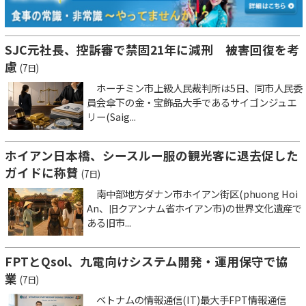
SJC元社長、控訴審で禁固21年に減刑 被害回復を考
慮
(7日)
ホーチミン市上級人民裁判所は5日、同市人民委
員会傘下の金・宝飾品大手であるサイゴンジュエ
リー(Saig...
ホイアン日本橋、シースルー服の観光客に退去促した
ガイドに称賛
(7日)
南中部地方ダナン市ホイアン街区(phuong Hoi
An、旧クアンナム省ホイアン市)の世界文化遺産で
ある旧市...
FPTとQsol、九電向けシステム開発・運用保守で協
業
(7日)
ベトナムの情報通信(IT)最大手FPT情報通信