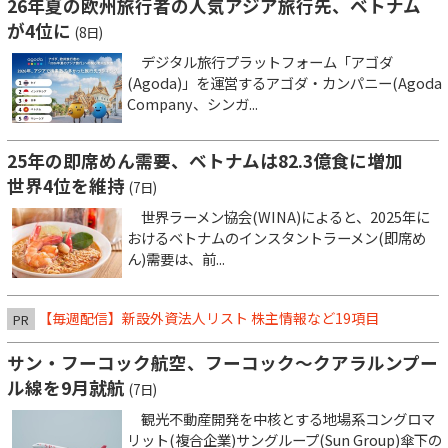
26年夏の欧州旅行者の人気アジア旅行先、ベトナム
が4位に
(8日)
デジタル旅行プラットフォーム「アゴダ
(Agoda)」を運営するアゴダ・カンパニー(Agoda
Company、シンガ...
25年の即席めん需要、ベトナムは82.3億食に増加
世界4位を維持
(7日)
世界ラーメン協会(WINA)によると、2025年に
おけるベトナムのインスタントラーメン(即席め
ん)需要は、前...
【毎週配信】新設外資法人リスト 株主情報など19項目
PR
サン・フーコック航空、フーコック～クアラルンプー
ル線を9月就航
(7日)
観光不動産開発を中核とする地場系コングロマ
リット(複合企業)サングループ(Sun Group)傘下の