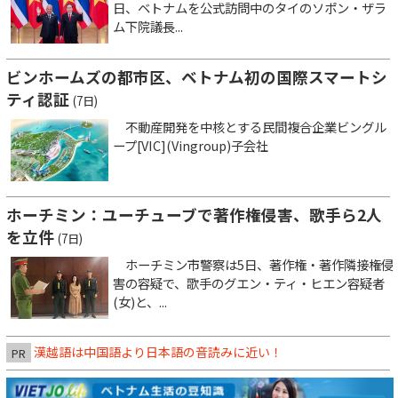
日、ベトナムを公式訪問中のタイのソポン・ザラ
ム下院議長...
ビンホームズの都市区、ベトナム初の国際スマートシ
ティ認証
(7日)
不動産開発を中核とする民間複合企業ビングル
ープ[VIC](Vingroup)子会社
ホーチミン：ユーチューブで著作権侵害、歌手ら2人
を立件
(7日)
ホーチミン市警察は5日、著作権・著作隣接権侵
害の容疑で、歌手のグエン・ティ・ヒエン容疑者
(女)と、...
漢越語は中国語より日本語の音読みに近い！
PR