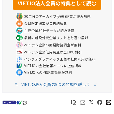
20年分のアーカイブ(過去)記事が読み放題
会員限定記事が毎日読める
主要企業50社データが読み放題
最新の新設外資企業リストを毎週お届け
ベトナム企業の簡易財務調査が無料
ベトナム企業信用調査が全10％割引
インフォグラフィック画像の社内利用が無料
VIETJOの会社情報ページに上位掲載
VIETJOへのPR記事掲載が無料
VIETJO法人会員の9つの特典を詳しく
\\
//