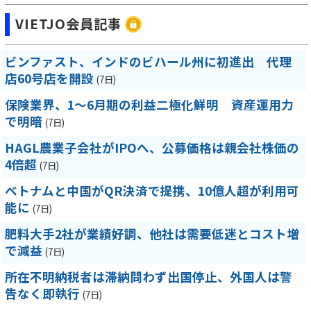
VIETJO会員記事
ビンファスト、インドのビハール州に初進出 代理
店60号店を開設
(7日)
保険業界、1～6月期の利益二極化鮮明 資産運用力
で明暗
(7日)
HAGL農業子会社がIPOへ、公募価格は親会社株価の
4倍超
(7日)
ベトナムと中国がQR決済で提携、10億人超が利用可
能に
(7日)
肥料大手2社が業績好調、他社は需要低迷とコスト増
で減益
(7日)
所在不明納税者は滞納問わず出国停止、外国人は警
告なく即執行
(7日)