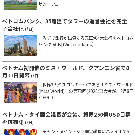
サン・フ...
ベトコムバンク、35階建てタワーの運営会社を完全
子会社化
(7日)
みずほ銀行が出資する元国営4大銀行のベトコム
バンク[VCB](Vietcombank)
ベトナム初開催のミス・ワールド、クアンニン省で8
月11日開幕
(7日)
世界3大ミスコンの一つである「ミス・ワールド
(Miss World)」の第73回(2026年)大会が、8月8日
から9月5...
ベトナム・タイ国会議長が会談、貿易250億USD目標
を再確認
(7日)
チャン・タイン・マン国会議長はハノイ市で5