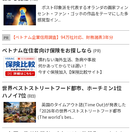
ポスト印象派を代表するオランダの画家フィン
セント・ファン・ゴッホの作品をテーマにした多
感覚型イン...
【ベトナム企業信用調査】94万社対応、財務諸表3年分
PR
ベトナム在住者向け保険をお探しなら
(PR)
慣れない海外生活、急病や事故
何かあってからでは遅い！
今すぐ保険加入【保険比較サイト】
世界ベストストリートフード都市、ホーチミン1位
ハノイ7位
(8日)
英国のタイムアウト誌(Time Out)が発表した
「2026年の世界ベストストリートフード都市
(The world’s bes...