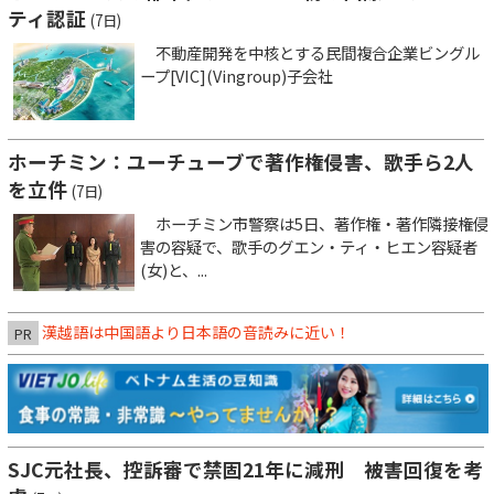
ティ認証
(7日)
不動産開発を中核とする民間複合企業ビングル
ープ[VIC](Vingroup)子会社
ホーチミン：ユーチューブで著作権侵害、歌手ら2人
を立件
(7日)
ホーチミン市警察は5日、著作権・著作隣接権侵
害の容疑で、歌手のグエン・ティ・ヒエン容疑者
(女)と、...
漢越語は中国語より日本語の音読みに近い！
PR
SJC元社長、控訴審で禁固21年に減刑 被害回復を考