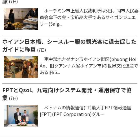
慮
(7日)
ホーチミン市上級人民裁判所は5日、同市人民委
員会傘下の金・宝飾品大手であるサイゴンジュエ
リー(Saig...
ホイアン日本橋、シースルー服の観光客に退去促した
ガイドに称賛
(7日)
南中部地方ダナン市ホイアン街区(phuong Hoi
An、旧クアンナム省ホイアン市)の世界文化遺産で
ある旧市...
FPTとQsol、九電向けシステム開発・運用保守で協
業
(7日)
ベトナムの情報通信(IT)最大手FPT情報通信
[FPT](FPT Corporation)グルー