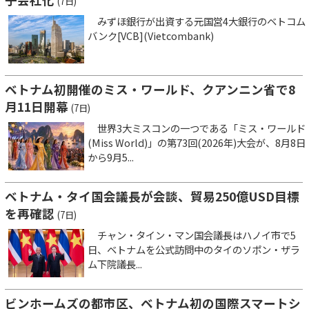
(7日)
みずほ銀行が出資する元国営4大銀行のベトコム
バンク[VCB](Vietcombank)
ベトナム初開催のミス・ワールド、クアンニン省で8
月11日開幕
(7日)
世界3大ミスコンの一つである「ミス・ワールド
(Miss World)」の第73回(2026年)大会が、8月8日
から9月5...
ベトナム・タイ国会議長が会談、貿易250億USD目標
を再確認
(7日)
チャン・タイン・マン国会議長はハノイ市で5
日、ベトナムを公式訪問中のタイのソポン・ザラ
ム下院議長...
ビンホームズの都市区、ベトナム初の国際スマートシ