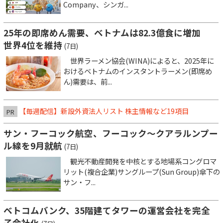
Company、シンガ...
25年の即席めん需要、ベトナムは82.3億食に増加
世界4位を維持
(7日)
世界ラーメン協会(WINA)によると、2025年に
おけるベトナムのインスタントラーメン(即席め
ん)需要は、前...
【毎週配信】新設外資法人リスト 株主情報など19項目
PR
サン・フーコック航空、フーコック～クアラルンプー
ル線を9月就航
(7日)
観光不動産開発を中核とする地場系コングロマ
リット(複合企業)サングループ(Sun Group)傘下の
サン・フ...
ベトコムバンク、35階建てタワーの運営会社を完全
子会社化