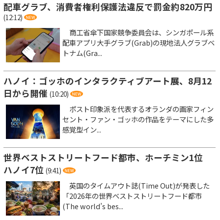
配車グラブ、消費者権利保護法違反で罰金約820万円
(12:12)
商工省傘下国家競争委員会は、シンガポール系
配車アプリ大手グラブ(Grab)の現地法人グラブベ
トナム(Gra...
ハノイ：ゴッホのインタラクティブアート展、8月12
日から開催
(10:20)
ポスト印象派を代表するオランダの画家フィン
セント・ファン・ゴッホの作品をテーマにした多
感覚型イン...
世界ベストストリートフード都市、ホーチミン1位
ハノイ7位
(9:41)
英国のタイムアウト誌(Time Out)が発表した
「2026年の世界ベストストリートフード都市
(The world’s bes...