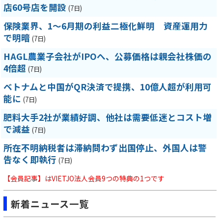
店60号店を開設
(7日)
保険業界、1～6月期の利益二極化鮮明 資産運用力
で明暗
(7日)
HAGL農業子会社がIPOへ、公募価格は親会社株価の
4倍超
(7日)
ベトナムと中国がQR決済で提携、10億人超が利用可
能に
(7日)
肥料大手2社が業績好調、他社は需要低迷とコスト増
で減益
(7日)
所在不明納税者は滞納問わず出国停止、外国人は警
告なく即執行
(7日)
【会員記事】はVIETJO法人会員9つの特典の1つです
新着ニュース一覧