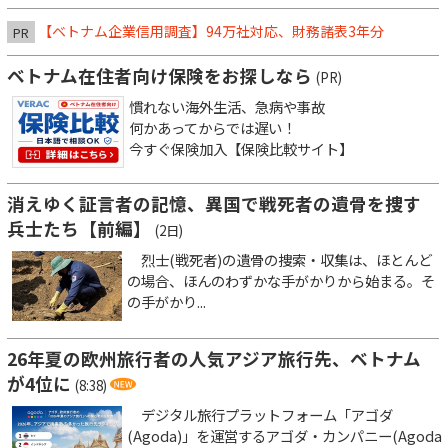
【ベトナム企業信用調査】94万社対応、財務諸表3年分
PR
ベトナム在住者向け保険をお探しなら
(PR)
慣れない海外生活、急病や事故
何かあってからでは遅い！
今すぐ保険加入【保険比較サイト】
消えゆく証言者の記憶、異国で戦死者の遺骨を捜す
兵士たち【前編】
(2日)
烈士(戦死者)の遺骨の捜索・収集は、ほとんど
の場合、ほんのわずかな手がかりから始まる。そ
の手がかり...
26年夏の欧州旅行者の人気アジア旅行先、ベトナム
が4位に
(8:38)
デジタル旅行プラットフォーム「アゴダ
(Agoda)」を運営するアゴダ・カンパニー(Agoda