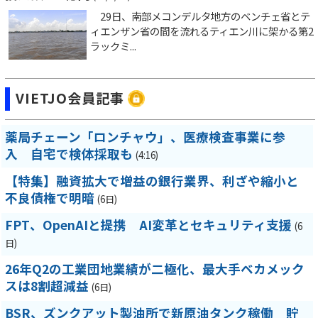
29日、南部メコンデルタ地方のベンチェ省とテ
ィエンザン省の間を流れるティエン川に架かる第2
ラックミ...
VIETJO会員記事
薬局チェーン「ロンチャウ」、医療検査事業に参
入 自宅で検体採取も
(4:16)
【特集】融資拡大で増益の銀行業界、利ざや縮小と
不良債権で明暗
(6日)
FPT、OpenAIと提携 AI変革とセキュリティ支援
(6
日)
26年Q2の工業団地業績が二極化、最大手ベカメック
スは8割超減益
(6日)
BSR、ズンクアット製油所で新原油タンク稼働 貯