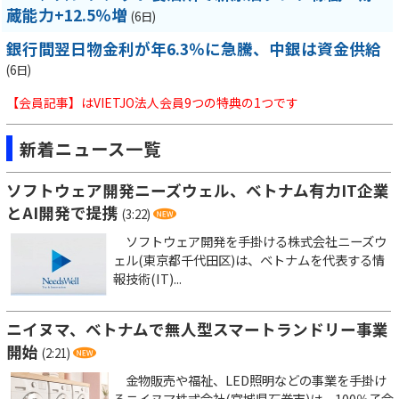
蔵能力+12.5％増
(6日)
銀行間翌日物金利が年6.3％に急騰、中銀は資金供給
(6日)
【会員記事】はVIETJO法人会員9つの特典の1つです
新着ニュース一覧
ソフトウェア開発ニーズウェル、ベトナム有力IT企業
とAI開発で提携
(3:22)
ソフトウェア開発を手掛ける株式会社ニーズウ
ェル(東京都千代田区)は、ベトナムを代表する情
報技術(IT)...
ニイヌマ、ベトナムで無人型スマートランドリー事業
開始
(2:21)
金物販売や福祉、LED照明などの事業を手掛け
るニイヌマ株式会社(宮城県石巻市)は、100％子会