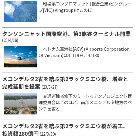
地場系コングロマリット(複合企業)ビングルー
プ[VIC](Vingroup)はこのほ
タンソンニャット国際空港、第3旅客ターミナル開業
(25/4/18)
ベトナム空港社[ACV](Airports Corporation
Of Vietnam)は4月19日、4月30
メコンデルタ2省を結ぶ第2ラックミエウ橋、増資と
完成延期を提案
(23/3/27)
交通運輸省傘下のミートゥアンプロジェクト管
理委員会はこのほど、南部メコンデルタ地方のベ
ンチェ省と...
メコンデルタ2省を結ぶ第2ラックミエウ橋が着工、
投資額280億円
(22/3/30)