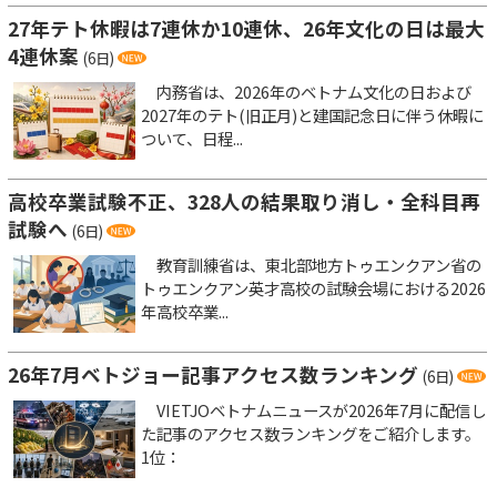
27年テト休暇は7連休か10連休、26年文化の日は最大
4連休案
(6日)
内務省は、2026年のベトナム文化の日および
2027年のテト(旧正月)と建国記念日に伴う休暇に
ついて、日程...
高校卒業試験不正、328人の結果取り消し・全科目再
試験へ
(6日)
教育訓練省は、東北部地方トゥエンクアン省の
トゥエンクアン英才高校の試験会場における2026
年高校卒業...
26年7月ベトジョー記事アクセス数ランキング
(6日)
VIETJOベトナムニュースが2026年7月に配信し
た記事のアクセス数ランキングをご紹介します。
1位：