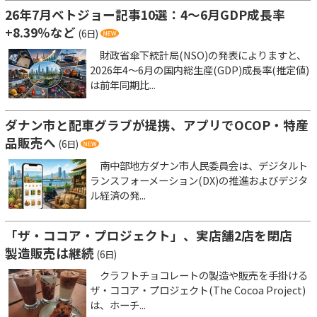
26年7月ベトジョー記事10選：4～6月GDP成長率
+8.39％など
(6日)
財政省傘下統計局(NSO)の発表によりますと、
2026年4～6月の国内総生産(GDP)成長率(推定値)
は前年同期比...
ダナン市と配車グラブが提携、アプリでOCOP・特産
品販売へ
(6日)
南中部地方ダナン市人民委員会は、デジタルト
ランスフォーメーション(DX)の推進およびデジタ
ル経済の発...
「ザ・ココア・プロジェクト」、実店舗2店を閉店
製造販売は継続
(6日)
クラフトチョコレートの製造や販売を手掛ける
ザ・ココア・プロジェクト(The Cocoa Project)
は、ホーチ...