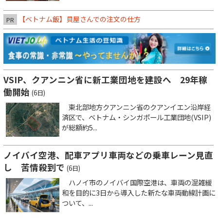
【ベトナム飯】貝屋さんでの注文の仕方
PR
VSIP、クアンニン省に新工業団地を建設へ 29年稼
働開始
(6日)
東北部地方クアンニン省のクアンイエン沿岸経
済区で、ベトナム・シンガポール工業団地(VSIP)
が総額約5...
ノイバイ空港、配車アプリ車両などの乗車レーン見直
し 苦情殺到で
(6日)
ハノイ市のノイバイ国際空港は、車両の混雑緩
和を目的に3日から導入した新たな車両動線計画に
ついて、...