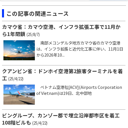
この記事の関連ニュース
カマウ省：カマウ空港、インフラ拡張工事で11月か
ら1年閉鎖
(25/8/7)
南部メコンデルタ地方カマウ省のカマウ空港
は、インフラ拡張と近代化工事に伴い、11月1日
から2026年10...
クアンビン省：ドンホイ空港第2旅客ターミナルを着
工
(25/4/22)
ベトナム空港社[ACV](Airports Corporation
of Vietnam)は19日、北中部地
ビングループ、カンゾー郡で埋立沿岸都市区を着工
108階ビルも
(25/4/22)