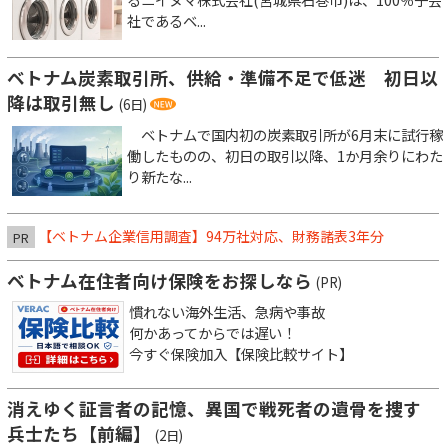
社であるベ...
ベトナム炭素取引所、供給・準備不足で低迷 初日以
降は取引無し
(6日)
ベトナムで国内初の炭素取引所が6月末に試行稼
働したものの、初日の取引以降、1か月余りにわた
り新たな...
【ベトナム企業信用調査】94万社対応、財務諸表3年分
PR
ベトナム在住者向け保険をお探しなら
(PR)
慣れない海外生活、急病や事故
何かあってからでは遅い！
今すぐ保険加入【保険比較サイト】
消えゆく証言者の記憶、異国で戦死者の遺骨を捜す
兵士たち【前編】
(2日)