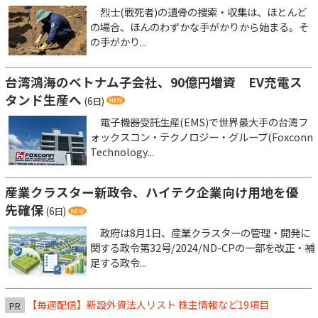
烈士(戦死者)の遺骨の捜索・収集は、ほとんど
の場合、ほんのわずかな手がかりから始まる。そ
の手がかり...
台湾鴻海のベトナム子会社、90億円増資 EV充電ス
タンド生産へ
(6日)
電子機器受託生産(EMS)で世界最大手の台湾フ
ォックスコン・テクノロジー・グループ(Foxconn
Technology...
産業クラスター新政令、ハイテク企業向け用地を優
先確保
(6日)
政府は8月1日、産業クラスターの管理・開発に
関する政令第32号/2024/ND-CPの一部を改正・補
足する政令...
【毎週配信】新設外資法人リスト 株主情報など19項目
PR