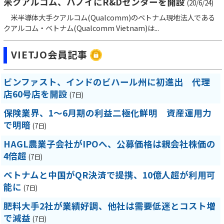
米クアルコム、ハノイにR&Dセンターを開設
(20/6/24)
米半導体大手クアルコム(Qualcomm)のベトナム現地法人である
クアルコム・ベトナム(Qualcomm Vietnam)は...
VIETJO会員記事
ビンファスト、インドのビハール州に初進出 代理
店60号店を開設
(7日)
保険業界、1～6月期の利益二極化鮮明 資産運用力
で明暗
(7日)
HAGL農業子会社がIPOへ、公募価格は親会社株価の
4倍超
(7日)
ベトナムと中国がQR決済で提携、10億人超が利用可
能に
(7日)
肥料大手2社が業績好調、他社は需要低迷とコスト増
で減益
(7日)