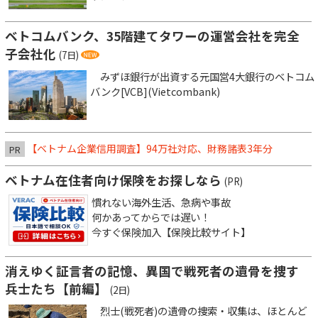
ベトコムバンク、35階建てタワーの運営会社を完全
子会社化
(7日)
みずほ銀行が出資する元国営4大銀行のベトコム
バンク[VCB](Vietcombank)
【ベトナム企業信用調査】94万社対応、財務諸表3年分
PR
ベトナム在住者向け保険をお探しなら
(PR)
慣れない海外生活、急病や事故
何かあってからでは遅い！
今すぐ保険加入【保険比較サイト】
消えゆく証言者の記憶、異国で戦死者の遺骨を捜す
兵士たち【前編】
(2日)
烈士(戦死者)の遺骨の捜索・収集は、ほとんど