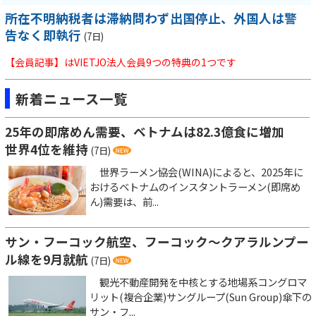
所在不明納税者は滞納問わず出国停止、外国人は警
告なく即執行
(7日)
【会員記事】はVIETJO法人会員9つの特典の1つです
新着ニュース一覧
25年の即席めん需要、ベトナムは82.3億食に増加
世界4位を維持
(7日)
世界ラーメン協会(WINA)によると、2025年に
おけるベトナムのインスタントラーメン(即席め
ん)需要は、前...
サン・フーコック航空、フーコック～クアラルンプー
ル線を9月就航
(7日)
観光不動産開発を中核とする地場系コングロマ
リット(複合企業)サングループ(Sun Group)傘下の
サン・フ...