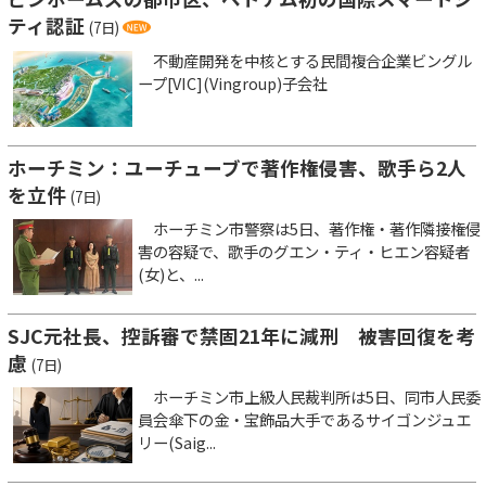
ティ認証
(7日)
不動産開発を中核とする民間複合企業ビングル
ープ[VIC](Vingroup)子会社
ホーチミン：ユーチューブで著作権侵害、歌手ら2人
を立件
(7日)
ホーチミン市警察は5日、著作権・著作隣接権侵
害の容疑で、歌手のグエン・ティ・ヒエン容疑者
(女)と、...
SJC元社長、控訴審で禁固21年に減刑 被害回復を考
慮
(7日)
ホーチミン市上級人民裁判所は5日、同市人民委
員会傘下の金・宝飾品大手であるサイゴンジュエ
リー(Saig...