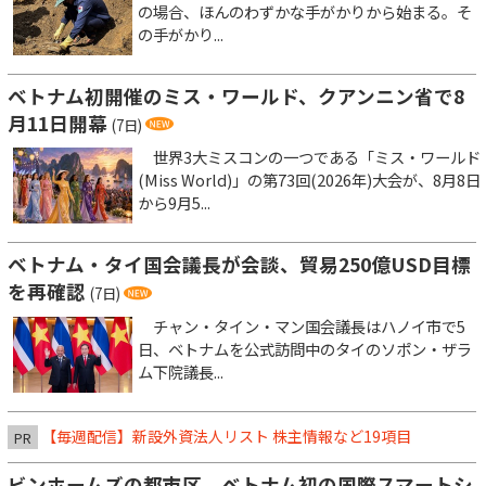
の場合、ほんのわずかな手がかりから始まる。そ
の手がかり...
ベトナム初開催のミス・ワールド、クアンニン省で8
月11日開幕
(7日)
世界3大ミスコンの一つである「ミス・ワールド
(Miss World)」の第73回(2026年)大会が、8月8日
から9月5...
ベトナム・タイ国会議長が会談、貿易250億USD目標
を再確認
(7日)
チャン・タイン・マン国会議長はハノイ市で5
日、ベトナムを公式訪問中のタイのソポン・ザラ
ム下院議長...
【毎週配信】新設外資法人リスト 株主情報など19項目
PR
ビンホームズの都市区、ベトナム初の国際スマートシ