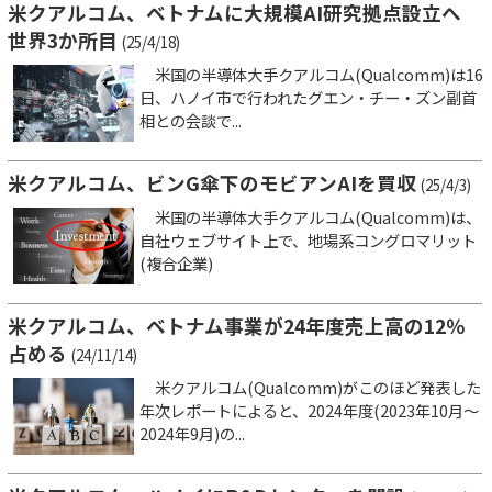
米クアルコム、ベトナムに大規模AI研究拠点設立へ
世界3か所目
(25/4/18)
米国の半導体大手クアルコム(Qualcomm)は16
日、ハノイ市で行われたグエン・チー・ズン副首
相との会談で...
米クアルコム、ビンG傘下のモビアンAIを買収
(25/4/3)
米国の半導体大手クアルコム(Qualcomm)は、
自社ウェブサイト上で、地場系コングロマリット
(複合企業)
米クアルコム、ベトナム事業が24年度売上高の12％
占める
(24/11/14)
米クアルコム(Qualcomm)がこのほど発表した
年次レポートによると、2024年度(2023年10月～
2024年9月)の...