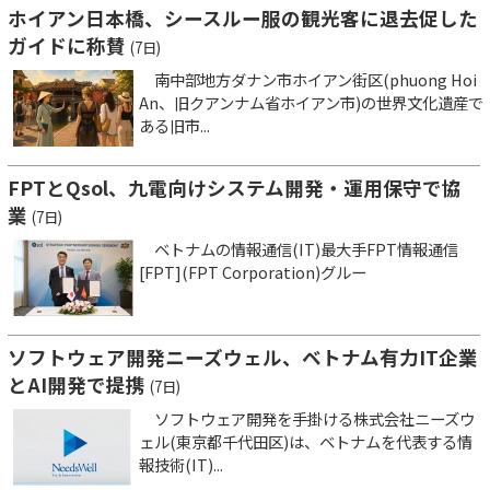
ホイアン日本橋、シースルー服の観光客に退去促した
ガイドに称賛
(7日)
南中部地方ダナン市ホイアン街区(phuong Hoi
An、旧クアンナム省ホイアン市)の世界文化遺産で
ある旧市...
FPTとQsol、九電向けシステム開発・運用保守で協
業
(7日)
ベトナムの情報通信(IT)最大手FPT情報通信
[FPT](FPT Corporation)グルー
ソフトウェア開発ニーズウェル、ベトナム有力IT企業
とAI開発で提携
(7日)
ソフトウェア開発を手掛ける株式会社ニーズウ
ェル(東京都千代田区)は、ベトナムを代表する情
報技術(IT)...