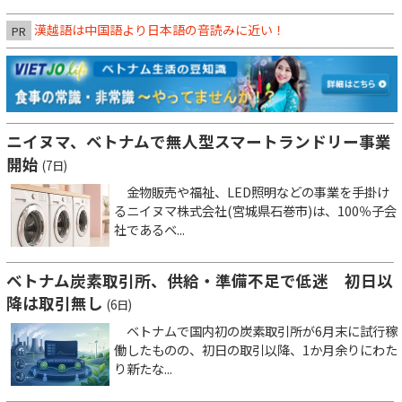
漢越語は中国語より日本語の音読みに近い！
PR
ニイヌマ、ベトナムで無人型スマートランドリー事業
開始
(7日)
金物販売や福祉、LED照明などの事業を手掛け
るニイヌマ株式会社(宮城県石巻市)は、100％子会
社であるベ...
ベトナム炭素取引所、供給・準備不足で低迷 初日以
降は取引無し
(6日)
ベトナムで国内初の炭素取引所が6月末に試行稼
働したものの、初日の取引以降、1か月余りにわた
り新たな...