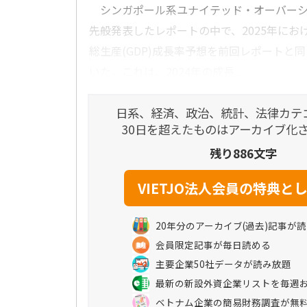
シンガポール系ユナイテッド・オーバーシー
先般発表したレポートの中で、2025年にお
総生産(GDP)成長率予想を前回レポートと同
いた。これは、2024年の成長...
日系、経済、政治、統計、法律カテ
30日を超えたものはアーカイブ化
残り886文字
20年分のアーカイブ(過去)記事が
会員限定記事が毎日読める
主要企業50社データが読み放題
最新の新設外資企業リストを毎週
ベトナム企業の簡易財務調査が無