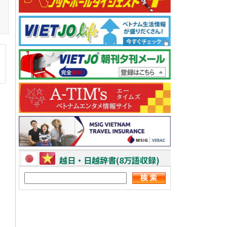
越日・日越辞書(8万語収録)