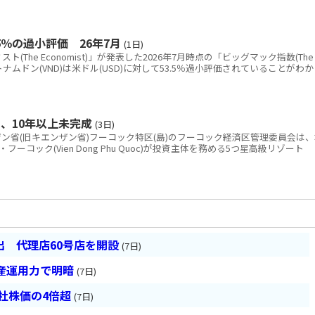
％の過小評価 26年7月
(1日)
The Economist)」が発表した2026年7月時点の「ビッグマック指数(The
と、ベトナムドン(VND)は米ドル(USD)に対して53.5％過小評価されていることがわか
、10年以上未完成
(3日)
省(旧キエンザン省)フーコック特区(島)のフーコック経済区管理委員会は、
コック(Vien Dong Phu Quoc)が投資主体を務める5つ星高級リゾート
 代理店60号店を開設
(7日)
産運用力で明暗
(7日)
会社株価の4倍超
(7日)