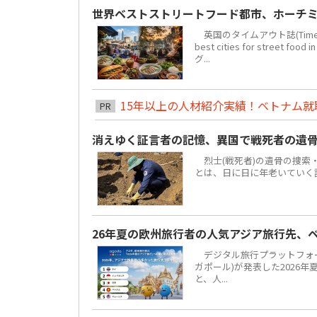
世界ベストストリートフード都市、ホーチミ
英国のタイムアウト誌(Time 
best cities for str
グ...
15年以上の人材紹介実績！ベトナム就職は
PR
消えゆく証言者の記憶、異国で戦死者の遺
烈士(戦死者)の遺骨の捜索
とは、日に日に年老いていく
26年夏の欧州旅行者の人気アジア旅行先、
デジタル旅行プラットフォーム「
ガポール)が発表した2026
と、人...