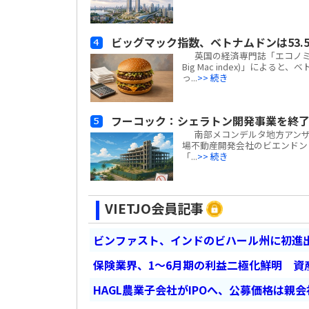
ビッグマック指数、ベトナムドンは53.5
英国の経済専門誌「エコノミスト(
Big Mac index)」による
っ...
>> 続き
フーコック：シェラトン開発事業を終了
南部メコンデルタ地方アンザン
場不動産開発会社のビエンドン・フー
「...
>> 続き
VIETJO会員記事
ビンファスト、インドのビハール州に初進出
保険業界、1～6月期の利益二極化鮮明 資
HAGL農業子会社がIPOへ、公募価格は親