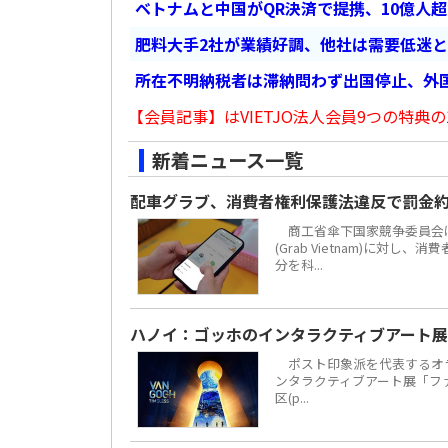
ベトナムと中国がQR決済で提携、10億人
肥料大手2社が業績好調、他社は需要低迷
所在不明納税者は滞納問わず出国停止、外
【会員記事】はVIETJO法人会員9つの特典の
新着ニュース一覧
配車グラブ、消費者権利保護法違反で罰金約
商工省傘下国家競争委員会は
(Grab Vietnam)に対し
分を科...
ハノイ：ゴッホのインタラクティブアート展
ポスト印象派を代表するオラ
ンタラクティブアート展「ファン・
区(p...