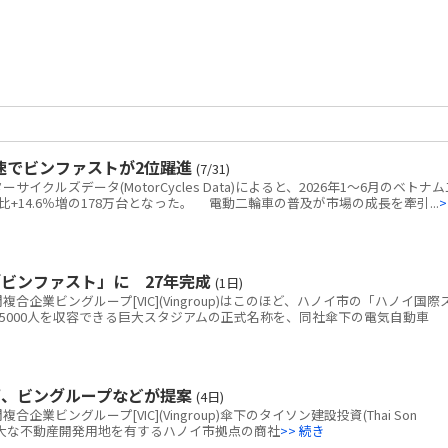
速でビンファストが2位躍進
(7/31)
クルズデータ(MotorCycles Data)によると、2026年1～6月のベトナム
+14.6％増の178万台となった。 電動二輪車の普及が市場の成長を牽引...
>
ビンファスト」に 27年完成
(1日)
企業ビングループ[VIC](Vingroup)はこのほど、ハノイ市の「ハノイ国際
5000人を収容できる巨大スタジアムの正式名称を、同社傘下の電気自動車
画、ビングループなどが提案
(4日)
ビングループ[VIC](Vingroup)傘下のタイソン建設投資(Thai Son
tion)、広大な不動産開発用地を有するハノイ市拠点の商社
>> 続き