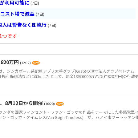
超が利用可能に
(7日)
とコスト増で減益
(7日)
国人は警告なく即執行
(7日)
1つです
820万円
(12:12)
、シンガポール系配車アプリ大手グラブ(Grab)の現地法人グラブベトナム
、消費者権利保護法などに違反したとして、罰金13億6000万VND(約820万円)の行政
、8月12日から開催
(10:20)
ンダの画家フィンセント・ファン・ゴッホの作品をテーマにした多感覚型
ゴッホ・タイムレス(Van Gogh Timeless)」が、ハノイ市フートゥオン