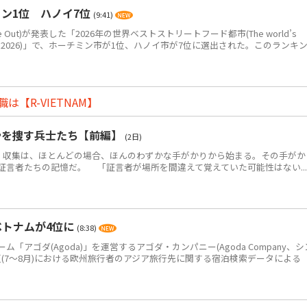
ン1位 ハノイ7位
(9:41)
Out)が発表した「2026年の世界ベストストリートフード都市(The world’s
eet food in 2026)」で、ホーチミン市が1位、ハノイ市が7位に選出された。このランキ
【R-VIETNAM】
骨を捜す兵士たち【前編】
(2日)
・収集は、ほとんどの場合、ほんのわずかな手がかりから始まる。その手がか
証言者たちの記憶だ。 「証言者が場所を間違えて覚えていた可能性はない...
ベトナムが4位に
(8:38)
アゴダ(Agoda)」を運営するアゴダ・カンパニー(Agoda Company、シ
年夏(7～8月)における欧州旅行者のアジア旅行先に関する宿泊検索データによる