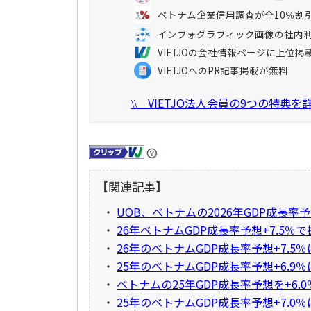
ベトナム企業信用調査が全10％割
インフォグラフィック画像の社内
VIETJOの会社情報ページに上位掲
VIETJOへのPR記事掲載が無料
VIETJO法人会員の9つの特典
\\
【関連記事】
・
UOB、ベトナムの2026年GDP成長率予
・
26年ベトナムGDP成長率予想+7.5％
・
26年のベトナムGDP成長率予想+7.5
・
25年のベトナムGDP成長率予想+6.9
・
ベトナムの25年GDP成長率予想を+6.
・
25年のベトナムGDP成長率予想+7.0