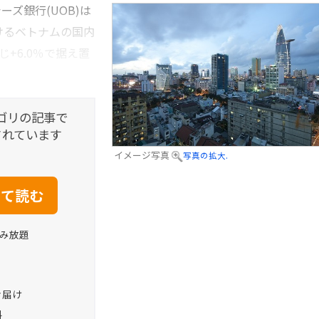
ズ銀行(UOB)は
けるベトナムの国内
じ+6.0％で据え置
ゴリの記事で
されています
イメージ写真
写真の拡大.
読み放題
お届け
料