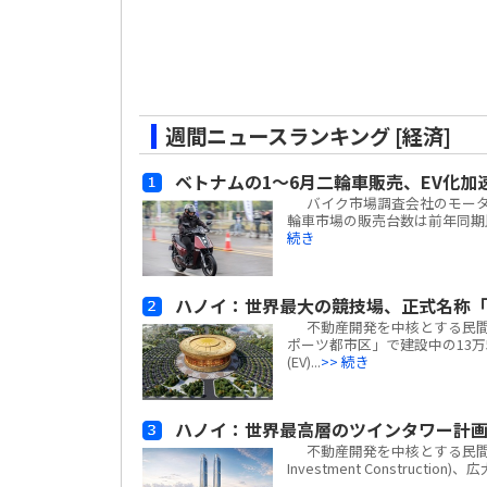
週間ニュースランキング [経済]
ベトナムの1～6月二輪車販売、EV化加
バイク市場調査会社のモーターサイ
輪車市場の販売台数は前年同期比
続き
ハノイ：世界最大の競技場、正式名称「
不動産開発を中核とする民間複合
ポーツ都市区」で建設中の13万
(EV)...
>> 続き
ハノイ：世界最高層のツインタワー計
不動産開発を中核とする民間複合企業
Investment Construc