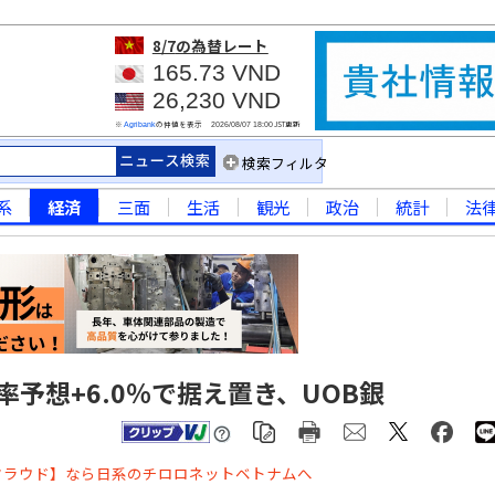
8/7
の為替レート
165.73 VND
26,230 VND
※
の仲値を表示
JST更新
Agribank
2026/08/07 18:00
検索フィルタ
系
経済
三面
生活
観光
政治
統計
法
率予想+6.0％で据え置き、UOB銀
クラウド】なら日系のチロロネットベトナムへ