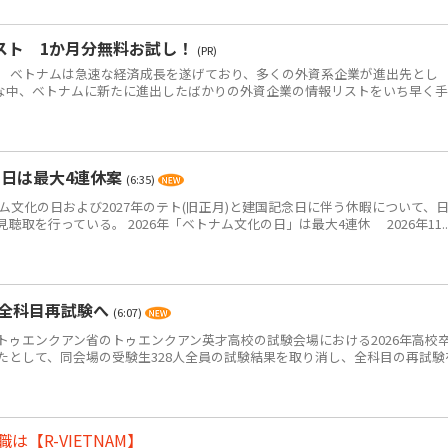
スト 1か月分無料お試し！
(PR)
 ベトナムは急速な経済成長を遂げており、多くの外資系企業が進出先とし
な中、ベトナムに新たに進出したばかりの外資企業の情報リストをいち早く
の日は最大4連休案
(6:35)
ム文化の日および2027年のテト(旧正月)と建国記念日に伴う休暇について、
取を行っている。 2026年「ベトナム文化の日」は最大4連休 2026年11..
・全科目再試験へ
(6:07)
ゥエンクアン省のトゥエンクアン英才高校の試験会場における2026年高校
たとして、同会場の受験生328人全員の試験結果を取り消し、全科目の再試験
【R-VIETNAM】