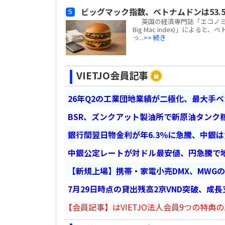
ビッグマック指数、ベトナムドンは53.5
英国の経済専門誌「エコノミスト(
Big Mac index)」による
っ...
>> 続き
VIETJO会員記事
26年Q2の工業団地業績が二極化、最大手
BSR、ズンクアット製油所で新原油タンク稼
銀行間翌日物金利が年6.3％に急騰、中銀
中銀公定レートが対ドル最安値、円急騰で
【新規上場】携帯・家電小売DMX、MWG
7月29日時点の貸出残高2京VND突破、成
【会員記事】はVIETJO法人会員9つの特典の