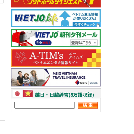
越日・日越辞書(8万語収録)