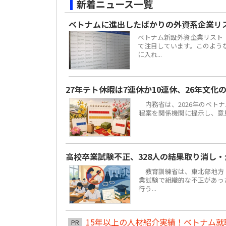
新着ニュース一覧
ベトナムに進出したばかりの外資系企業リ
ベトナム新設外資企業リスト
て注目しています。このよう
に入れ...
27年テト休暇は7連休か10連休、26年文化
内務省は、2026年のベトナ
程案を関係機関に提示し、意見聴
高校卒業試験不正、328人の結果取り消し
教育訓練省は、東北部地方ト
業試験で組織的な不正があっ
行う...
15年以上の人材紹介実績！ベトナム就職は
PR