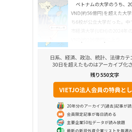
ベトナムの大学のうち、20
VND(約56億円)を超えた大
ち6校が公立大学だった。中
市経済大学(UEH)の2024年
VND(約106億円)に上り...
日系、経済、政治、統計、法律カテ
30日を超えたものはアーカイブ化
残り550文字
20年分のアーカイブ(過去)記事が
会員限定記事が毎日読める
主要企業50社データが読み放題
最新の新設外資企業リストを毎週