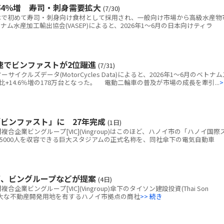
54％増 寿司・刺身需要拡大
(7/30)
で初めて寿司・刺身向け食材として採用され、一般向け市場から高級水産物
水産加工輸出協会(VASEP)によると、2026年1～6月の日本向けティラ
速でビンファストが2位躍進
(7/31)
クルズデータ(MotorCycles Data)によると、2026年1～6月のベトナム
+14.6％増の178万台となった。 電動二輪車の普及が市場の成長を牽引...
>
ビンファスト」に 27年完成
(1日)
企業ビングループ[VIC](Vingroup)はこのほど、ハノイ市の「ハノイ国際
5000人を収容できる巨大スタジアムの正式名称を、同社傘下の電気自動車
画、ビングループなどが提案
(4日)
ビングループ[VIC](Vingroup)傘下のタイソン建設投資(Thai Son
tion)、広大な不動産開発用地を有するハノイ市拠点の商社
>> 続き