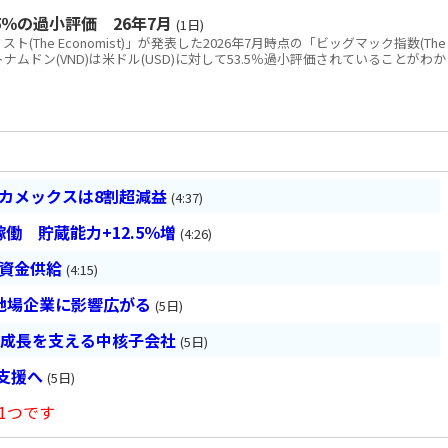
％の過小評価 26年7月
(1日)
The Economist)」が発表した2026年7月時点の「ビッグマック指数(The
と、ベトナムドン(VND)は米ドル(USD)に対して53.5％過小評価されていることがわか
ベカメックスは8割超減益
(4:37)
働 貯蔵能力+12.5％増
(4:26)
は資金供給
(4:15)
地場企業に影響広がる
(5日)
の成長を支える中核子会社
(5日)
長支援へ
(5日)
1つです