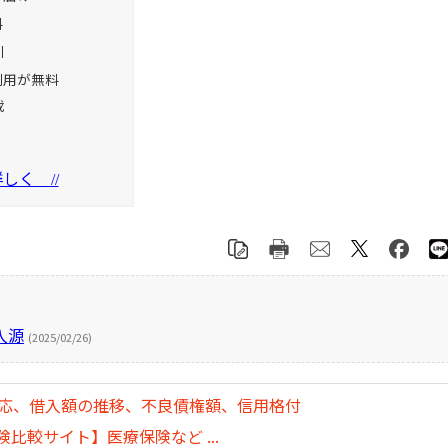
料
引
利用が無料
載
を詳しく
//
入源
(2025/02/26)
対応、借入額の推移、不良債権額、信用格付
比較サイト】医療保険など ...