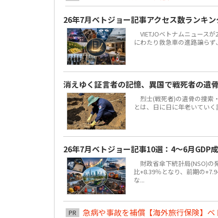
26年7月ベトジョー記事アクセス数ランキ
VIETJOベトナムニュースが
にわたり救急車の進路譲らず
消えゆく証言者の記憶、異国で戦死者の遺
烈士(戦死者)の遺骨の捜索
とは、日に日に年老いていく
26年7月ベトジョー記事10選：4～6月GDP成
財政省傘下統計局(NSO)の発
比+8.39％となり、前期の+
な...
急病や事故を補償【海外旅行保険】ベ
PR