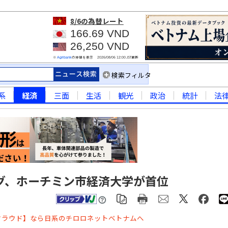
8/6
の為替レート
166.69 VND
26,250 VND
※
の仲値を表示
JST更新
Agribank
2026/08/06 12:00
検索フィルタ
系
経済
三面
生活
観光
政治
統計
法
グ、ホーチミン市経済大学が首位
クラウド】なら日系のチロロネットベトナムへ