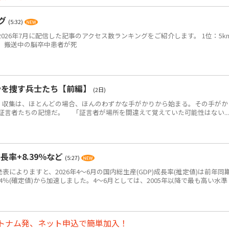
ング
(5:32)
2026年7月に配信した記事のアクセス数ランキングをご紹介します。 1位：5k
、搬送中の脳卒中患者が死
骨を捜す兵士たち【前編】
(2日)
・収集は、ほとんどの場合、ほんのわずかな手がかりから始まる。その手がか
証言者たちの記憶だ。 「証言者が場所を間違えて覚えていた可能性はない...
長率+8.39％など
(5:27)
表によりますと、2026年4～6月の国内総生産(GDP)成長率(推定値)は前年同
7.94％(確定値)から加速しました。4～6月としては、2005年以降で最も高い水準
トナム発、ネット申込で簡単加入！