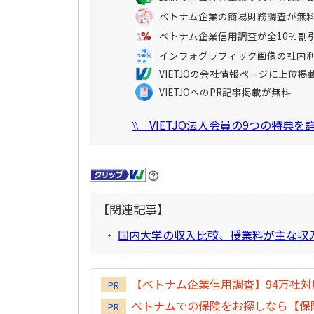
ベトナム企業の簡易財務調査が無
ベトナム企業信用調査が全10％割
インフォグラフィック画像の社内
VIETJOの会社情報ページに上位掲
VIETJOへのPR記事掲載が無料
VIETJO法人会員の9つの特典
\\
【関連記事】
・
国内大学の収入比較、授業料が主な収
【ベトナム企業信用調査】94万社
PR
ベトナムでの保険をお探しなら【保険
PR