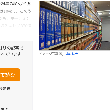
24年の収入が1兆
学は10校で、このう
でも、ホーチミン
の収入は1兆8870億
ゴリの記事で
されています
イメージ写真
写真の拡大.
読み放題
お届け