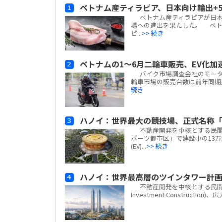
ベトナム産ティラピア、日本向け輸出+
ベトナム産ティラピアが日本
場への進出を果たした。 ベトナム
ピ...
>> 続き
ベトナムの1～6月二輪車販売、EV化加
バイク市場調査会社のモーターサイ
輪車市場の販売台数は前年同期比
続き
ハノイ：世界最大の競技場、正式名称「
不動産開発を中核とする民間複合
ポーツ都市区」で建設中の13万
(EV)...
>> 続き
ハノイ：世界最高層のツインタワー計
不動産開発を中核とする民間複合企業
Investment Construc