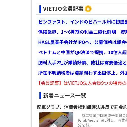
VIETJO会員記事
ビンファスト、インドのビハール州に初進出
保険業界、1～6月期の利益二極化鮮明 資
HAGL農業子会社がIPOへ、公募価格は親
ベトナムと中国がQR決済で提携、10億人
肥料大手2社が業績好調、他社は需要低迷
所在不明納税者は滞納問わず出国停止、外
【会員記事】はVIETJO法人会員9つの特典の
新着ニュース一覧
配車グラブ、消費者権利保護法違反で罰金約
商工省傘下国家競争委員会は
(Grab Vietnam)に対し
分を科...