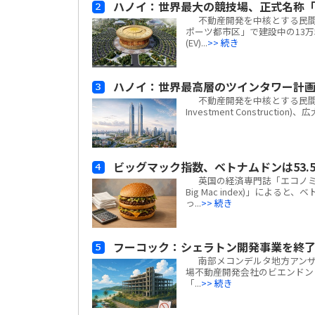
ハノイ：世界最大の競技場、正式名称「
不動産開発を中核とする民間複合
ポーツ都市区」で建設中の13万
(EV)...
>> 続き
ハノイ：世界最高層のツインタワー計
不動産開発を中核とする民間複合企業
Investment Construc
ビッグマック指数、ベトナムドンは53.5
英国の経済専門誌「エコノミスト(
Big Mac index)」による
っ...
>> 続き
フーコック：シェラトン開発事業を終了
南部メコンデルタ地方アンザン
場不動産開発会社のビエンドン・フー
「...
>> 続き