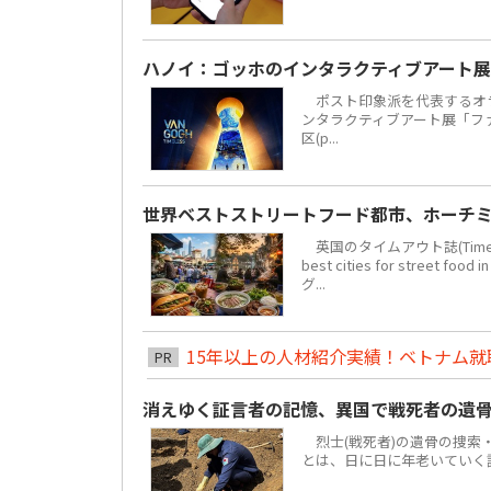
ハノイ：ゴッホのインタラクティブアート展
ポスト印象派を代表するオラ
ンタラクティブアート展「ファン・
区(p...
世界ベストストリートフード都市、ホーチミ
英国のタイムアウト誌(Time 
best cities for str
グ...
15年以上の人材紹介実績！ベトナム就職は
PR
消えゆく証言者の記憶、異国で戦死者の遺
烈士(戦死者)の遺骨の捜索
とは、日に日に年老いていく