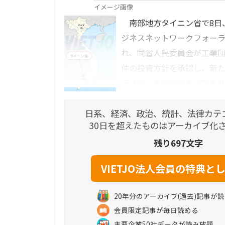
イメージ画像
南部地方タイニン省で8日
ジネスネットワークフォーラム
れ、同省人民委員会が工業団
件の投資方針を承認し、新た
ラスターを設立する決定を発出
日系、経済、政治、統計、法律カテ
30日を超えたものはアーカイブ化
残り697文字
20年分のアーカイブ(過去)記事が
会員限定記事が毎日読める
主要企業50社データが読み放題