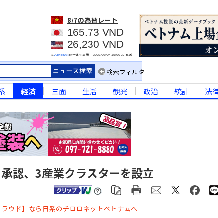
8/7
の為替レート
165.73 VND
26,230 VND
※
の仲値を表示
JST更新
Agribank
2026/08/07 18:00
検索フィルタ
系
経済
三面
生活
観光
政治
統計
法
を承認、3産業クラスターを設立
クラウド】なら日系のチロロネットベトナムへ