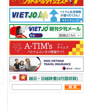
越日・日越辞書(8万語収録)