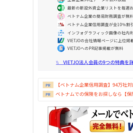
最新の新設外資企業リストを毎週
ベトナム企業の簡易財務調査が無
ベトナム企業信用調査が全10％割
インフォグラフィック画像の社内
VIETJOの会社情報ページに上位掲
VIETJOへのPR記事掲載が無料
VIETJO法人会員の9つの特典
\\
【ベトナム企業信用調査】94万社
PR
ベトナムでの保険をお探しなら【保険
PR