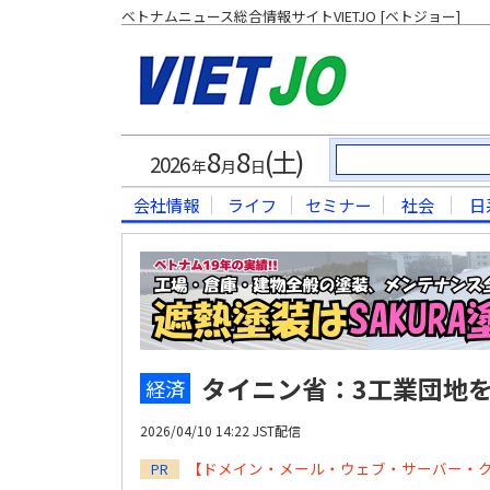
ベトナムニュース総合情報サイトVIETJO [ベトジョー]
8
8
(土)
2026
年
月
日
会社情報
ライフ
セミナー
社会
日
タイニン省：3工業団地
経済
2026/04/10 14:22 JST配信
【ドメイン・メール・ウェブ・サーバー・
PR