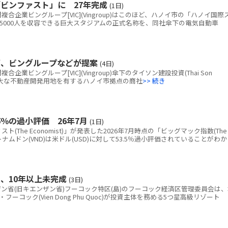
ビンファスト」に 27年完成
(1日)
企業ビングループ[VIC](Vingroup)はこのほど、ハノイ市の「ハノイ国際
5000人を収容できる巨大スタジアムの正式名称を、同社傘下の電気自動車
画、ビングループなどが提案
(4日)
ビングループ[VIC](Vingroup)傘下のタイソン建設投資(Thai Son
tion)、広大な不動産開発用地を有するハノイ市拠点の商社
>> 続き
％の過小評価 26年7月
(1日)
The Economist)」が発表した2026年7月時点の「ビッグマック指数(The
と、ベトナムドン(VND)は米ドル(USD)に対して53.5％過小評価されていることがわか
、10年以上未完成
(3日)
省(旧キエンザン省)フーコック特区(島)のフーコック経済区管理委員会は、
コック(Vien Dong Phu Quoc)が投資主体を務める5つ星高級リゾート