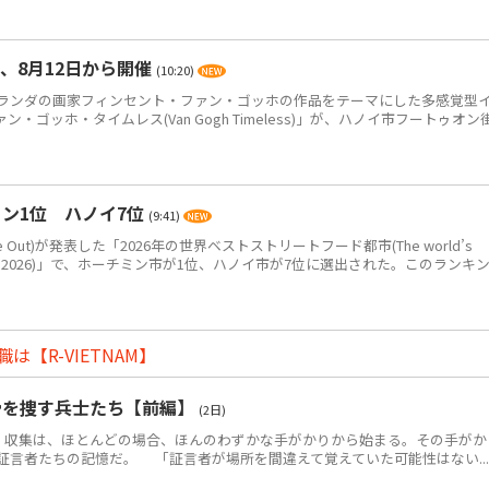
、8月12日から開催
(10:20)
ンダの画家フィンセント・ファン・ゴッホの作品をテーマにした多感覚型
ゴッホ・タイムレス(Van Gogh Timeless)」が、ハノイ市フートゥオン
ン1位 ハノイ7位
(9:41)
Out)が発表した「2026年の世界ベストストリートフード都市(The world’s
eet food in 2026)」で、ホーチミン市が1位、ハノイ市が7位に選出された。このランキ
【R-VIETNAM】
骨を捜す兵士たち【前編】
(2日)
・収集は、ほとんどの場合、ほんのわずかな手がかりから始まる。その手がか
証言者たちの記憶だ。 「証言者が場所を間違えて覚えていた可能性はない...