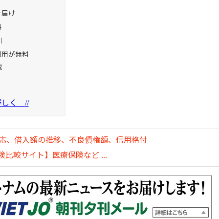
お届け
料
引
利用が無料
載
を詳しく
//
対応、借入額の推移、不良債権額、信用格付
比較サイト】医療保険など ...