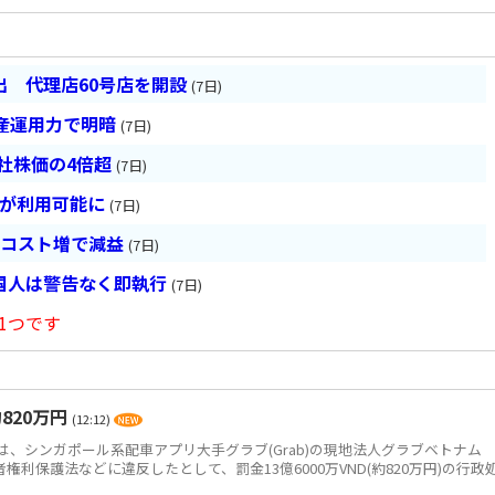
 代理店60号店を開設
(7日)
産運用力で明暗
(7日)
会社株価の4倍超
(7日)
超が利用可能に
(7日)
とコスト増で減益
(7日)
国人は警告なく即執行
(7日)
1つです
820万円
(12:12)
、シンガポール系配車アプリ大手グラブ(Grab)の現地法人グラブベトナム
、消費者権利保護法などに違反したとして、罰金13億6000万VND(約820万円)の行政