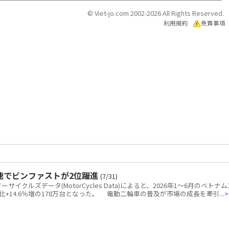
© Viet-jo.com 2002-2026 All Rights Reserved.
利用規約
免責事項
速でビンファストが2位躍進
(7/31)
クルズデータ(MotorCycles Data)によると、2026年1～6月のベトナム
+14.6％増の178万台となった。 電動二輪車の普及が市場の成長を牽引...
>