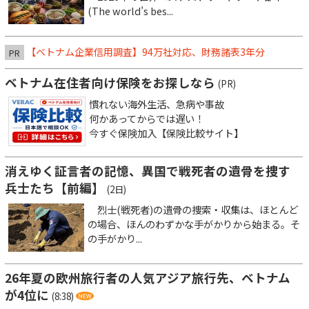
(The world’s bes...
【ベトナム企業信用調査】94万社対応、財務諸表3年分
PR
ベトナム在住者向け保険をお探しなら
(PR)
慣れない海外生活、急病や事故
何かあってからでは遅い！
今すぐ保険加入【保険比較サイト】
消えゆく証言者の記憶、異国で戦死者の遺骨を捜す
兵士たち【前編】
(2日)
烈士(戦死者)の遺骨の捜索・収集は、ほとんど
の場合、ほんのわずかな手がかりから始まる。そ
の手がかり...
26年夏の欧州旅行者の人気アジア旅行先、ベトナム
が4位に
(8:38)