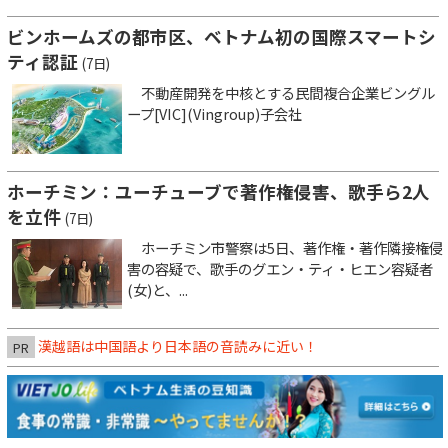
ビンホームズの都市区、ベトナム初の国際スマートシ
ティ認証
(7日)
不動産開発を中核とする民間複合企業ビングル
ープ[VIC](Vingroup)子会社
ホーチミン：ユーチューブで著作権侵害、歌手ら2人
を立件
(7日)
ホーチミン市警察は5日、著作権・著作隣接権侵
害の容疑で、歌手のグエン・ティ・ヒエン容疑者
(女)と、...
漢越語は中国語より日本語の音読みに近い！
PR