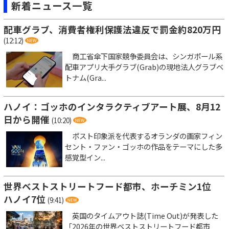
新着ニュース一覧
配車グラブ、消費者権利保護法違反で罰金約820万円
(12:12)
商工省傘下国家競争委員会は、シンガポール系
配車アプリ大手グラブ(Grab)の現地法人グラブベ
トナム(Gra...
ハノイ：ゴッホのインタラクティブアート展、8月12
日から開催
(10:20)
ポスト印象派を代表するオランダの画家フィン
セント・ファン・ゴッホの作品をテーマにした多
感覚型イン...
世界ベストストリートフード都市、ホーチミン1位
ハノイ7位
(9:41)
英国のタイムアウト誌(Time Out)が発表した
「2026年の世界ベストストリートフード都市