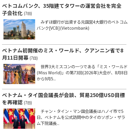
ベトコムバンク、35階建てタワーの運営会社を完全
子会社化
(7日)
みずほ銀行が出資する元国営4大銀行のベトコム
バンク[VCB](Vietcombank)
ベトナム初開催のミス・ワールド、クアンニン省で8
月11日開幕
(7日)
世界3大ミスコンの一つである「ミス・ワールド
(Miss World)」の第73回(2026年)大会が、8月8日
から9月5...
ベトナム・タイ国会議長が会談、貿易250億USD目標
を再確認
(7日)
チャン・タイン・マン国会議長はハノイ市で5
日、ベトナムを公式訪問中のタイのソポン・ザラ
ム下院議長...