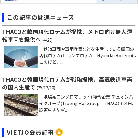
この記事の関連ニュース
THACOと韓国現代ロテムが提携、メトロ向け無人運
転車両を提供へ
(4/29)
鉄道車両や軍用兵器などを生産している韓国の
現代ロテム(ヒョンデロテム＝Hyundai Rotem)は
このほど、...
THACOと韓国現代ロテムが戦略提携、高速鉄道車両
の国内生産で
(25/12/10)
地場系コングロマリット(複合企業)チュオンハ
イグループ(Truong Hai Group＝THACO)は4日、
鉄道車両や軍...
VIETJO会員記事