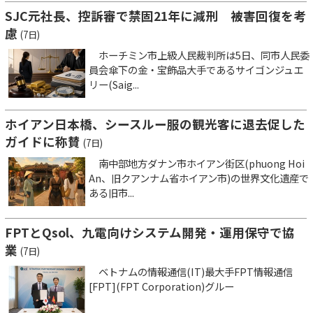
SJC元社長、控訴審で禁固21年に減刑 被害回復を考
慮
(7日)
ホーチミン市上級人民裁判所は5日、同市人民委
員会傘下の金・宝飾品大手であるサイゴンジュエ
リー(Saig...
ホイアン日本橋、シースルー服の観光客に退去促した
ガイドに称賛
(7日)
南中部地方ダナン市ホイアン街区(phuong Hoi
An、旧クアンナム省ホイアン市)の世界文化遺産で
ある旧市...
FPTとQsol、九電向けシステム開発・運用保守で協
業
(7日)
ベトナムの情報通信(IT)最大手FPT情報通信
[FPT](FPT Corporation)グルー