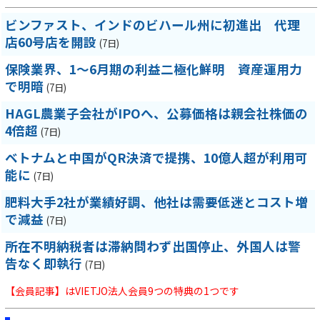
ビンファスト、インドのビハール州に初進出 代理
店60号店を開設
(7日)
保険業界、1～6月期の利益二極化鮮明 資産運用力
で明暗
(7日)
HAGL農業子会社がIPOへ、公募価格は親会社株価の
4倍超
(7日)
ベトナムと中国がQR決済で提携、10億人超が利用可
能に
(7日)
肥料大手2社が業績好調、他社は需要低迷とコスト増
で減益
(7日)
所在不明納税者は滞納問わず出国停止、外国人は警
告なく即執行
(7日)
【会員記事】はVIETJO法人会員9つの特典の1つです