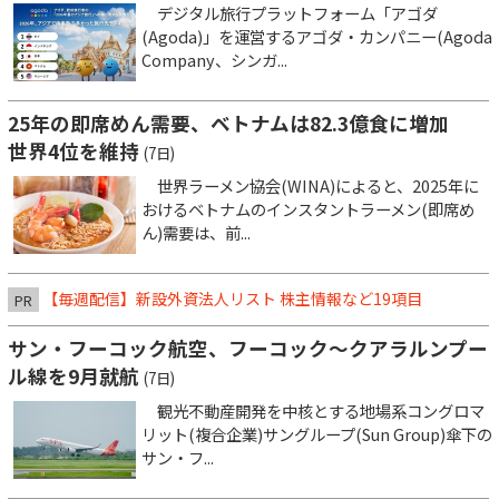
デジタル旅行プラットフォーム「アゴダ
(Agoda)」を運営するアゴダ・カンパニー(Agoda
Company、シンガ...
25年の即席めん需要、ベトナムは82.3億食に増加
世界4位を維持
(7日)
世界ラーメン協会(WINA)によると、2025年に
おけるベトナムのインスタントラーメン(即席め
ん)需要は、前...
【毎週配信】新設外資法人リスト 株主情報など19項目
PR
サン・フーコック航空、フーコック～クアラルンプー
ル線を9月就航
(7日)
観光不動産開発を中核とする地場系コングロマ
リット(複合企業)サングループ(Sun Group)傘下の
サン・フ...