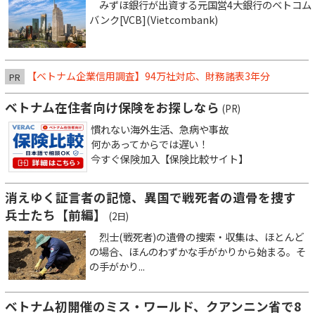
みずほ銀行が出資する元国営4大銀行のベトコム
バンク[VCB](Vietcombank)
【ベトナム企業信用調査】94万社対応、財務諸表3年分
PR
ベトナム在住者向け保険をお探しなら
(PR)
慣れない海外生活、急病や事故
何かあってからでは遅い！
今すぐ保険加入【保険比較サイト】
消えゆく証言者の記憶、異国で戦死者の遺骨を捜す
兵士たち【前編】
(2日)
烈士(戦死者)の遺骨の捜索・収集は、ほとんど
の場合、ほんのわずかな手がかりから始まる。そ
の手がかり...
ベトナム初開催のミス・ワールド、クアンニン省で8