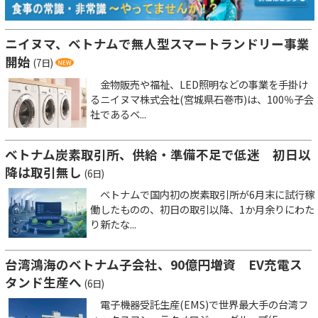
ニイヌマ、ベトナムで無人型スマートランドリー事業
開始
(7日)
金物販売や福祉、LED照明などの事業を手掛け
るニイヌマ株式会社(宮城県石巻市)は、100％子会
社であるベ...
ベトナム炭素取引所、供給・準備不足で低迷 初日以
降は取引無し
(6日)
ベトナムで国内初の炭素取引所が6月末に試行稼
働したものの、初日の取引以降、1か月余りにわた
り新たな...
台湾鴻海のベトナム子会社、90億円増資 EV充電ス
タンド生産へ
(6日)
電子機器受託生産(EMS)で世界最大手の台湾フ