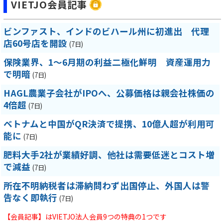
VIETJO会員記事
ビンファスト、インドのビハール州に初進出 代理
店60号店を開設
(7日)
保険業界、1～6月期の利益二極化鮮明 資産運用力
で明暗
(7日)
HAGL農業子会社がIPOへ、公募価格は親会社株価の
4倍超
(7日)
ベトナムと中国がQR決済で提携、10億人超が利用可
能に
(7日)
肥料大手2社が業績好調、他社は需要低迷とコスト増
で減益
(7日)
所在不明納税者は滞納問わず出国停止、外国人は警
告なく即執行
(7日)
【会員記事】はVIETJO法人会員9つの特典の1つです