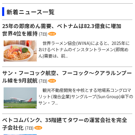
新着ニュース一覧
25年の即席めん需要、ベトナムは82.3億食に増加
世界4位を維持
(7日)
世界ラーメン協会(WINA)によると、2025年に
おけるベトナムのインスタントラーメン(即席め
ん)需要は、前...
サン・フーコック航空、フーコック～クアラルンプー
ル線を9月就航
(7日)
観光不動産開発を中核とする地場系コングロマ
リット(複合企業)サングループ(Sun Group)傘下の
サン・フ...
ベトコムバンク、35階建てタワーの運営会社を完全
子会社化
(7日)