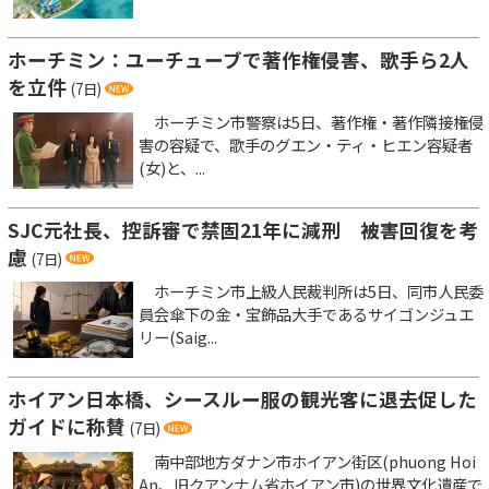
ホーチミン：ユーチューブで著作権侵害、歌手ら2人
を立件
(7日)
ホーチミン市警察は5日、著作権・著作隣接権侵
害の容疑で、歌手のグエン・ティ・ヒエン容疑者
(女)と、...
SJC元社長、控訴審で禁固21年に減刑 被害回復を考
慮
(7日)
ホーチミン市上級人民裁判所は5日、同市人民委
員会傘下の金・宝飾品大手であるサイゴンジュエ
リー(Saig...
ホイアン日本橋、シースルー服の観光客に退去促した
ガイドに称賛
(7日)
南中部地方ダナン市ホイアン街区(phuong Hoi
An、旧クアンナム省ホイアン市)の世界文化遺産で