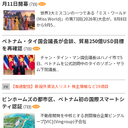
月11日開幕
(7日)
世界3大ミスコンの一つである「ミス・ワールド
(Miss World)」の第73回(2026年)大会が、8月8日
から9月5...
ベトナム・タイ国会議長が会談、貿易250億USD目標
を再確認
(7日)
チャン・タイン・マン国会議長はハノイ市で5
日、ベトナムを公式訪問中のタイのソポン・ザラ
ム下院議長...
【毎週配信】新設外資法人リスト 株主情報など19項目
PR
ビンホームズの都市区、ベトナム初の国際スマートシ
ティ認証
(7日)
不動産開発を中核とする民間複合企業ビングル
ープ[VIC](Vingroup)子会社