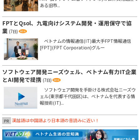
ある旧市...
FPTとQsol、九電向けシステム開発・運用保守で協
業
(7日)
ベトナムの情報通信(IT)最大手FPT情報通信
[FPT](FPT Corporation)グルー
ソフトウェア開発ニーズウェル、ベトナム有力IT企業
とAI開発で提携
(7日)
ソフトウェア開発を手掛ける株式会社ニーズウ
ェル(東京都千代田区)は、ベトナムを代表する情
報技術(IT)...
漢越語は中国語より日本語の音読みに近い！
PR