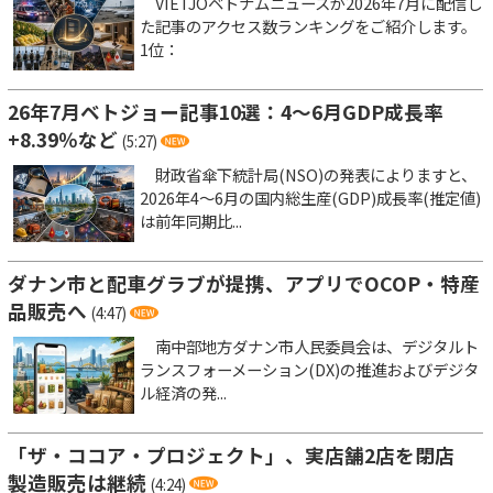
VIETJOベトナムニュースが2026年7月に配信し
た記事のアクセス数ランキングをご紹介します。
1位：
26年7月ベトジョー記事10選：4～6月GDP成長率
+8.39％など
(5:27)
財政省傘下統計局(NSO)の発表によりますと、
2026年4～6月の国内総生産(GDP)成長率(推定値)
は前年同期比...
ダナン市と配車グラブが提携、アプリでOCOP・特産
品販売へ
(4:47)
南中部地方ダナン市人民委員会は、デジタルト
ランスフォーメーション(DX)の推進およびデジタ
ル経済の発...
「ザ・ココア・プロジェクト」、実店舗2店を閉店
製造販売は継続
(4:24)