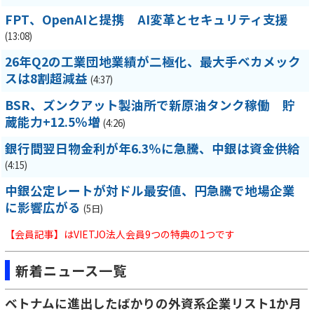
FPT、OpenAIと提携 AI変革とセキュリティ支援
(13:08)
26年Q2の工業団地業績が二極化、最大手ベカメック
スは8割超減益
(4:37)
BSR、ズンクアット製油所で新原油タンク稼働 貯
蔵能力+12.5％増
(4:26)
銀行間翌日物金利が年6.3％に急騰、中銀は資金供給
(4:15)
中銀公定レートが対ドル最安値、円急騰で地場企業
に影響広がる
(5日)
【会員記事】はVIETJO法人会員9つの特典の1つです
新着ニュース一覧
ベトナムに進出したばかりの外資系企業リスト1か月