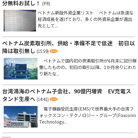
分無料お試し！
(PR)
ベトナム新設外資企業リスト ベトナムは急速な
経済成長を遂げており、多くの外資系企業が進出
先として...
ベトナム炭素取引所、供給・準備不足で低迷 初日以
降は取引無し
(15:59)
ベトナムで国内初の炭素取引所が6月末に試行稼
働したものの、初日の取引以降、1か月余りにわた
り新たな...
台湾鴻海のベトナム子会社、90億円増資 EV充電ス
タンド生産へ
(14:41)
電子機器受託生産(EMS)で世界最大手の台湾フ
ォックスコン・テクノロジー・グループ(Foxconn
Technology...