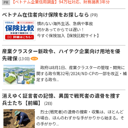
【ベトナム企業信用調査】94万社対応、財務諸表3年分
PR
ベトナム在住者向け保険をお探しなら
(PR)
慣れない海外生活、急病や事故
何かあってからでは遅い！
今すぐ保険加入【保険比較サイト】
産業クラスター新政令、ハイテク企業向け用地を優
先確保
(13:03)
政府は8月1日、産業クラスターの管理・開発に
関する政令第32号/2024/ND-CPの一部を改正・補
足する政令...
消えゆく証言者の記憶、異国で戦死者の遺骨を捜す
兵士たち【前編】
(2日)
烈士(戦死者)の遺骨の捜索・収集は、ほとんど
の場合、ほんのわずかな手がかりから始まる。そ
の手がかり...