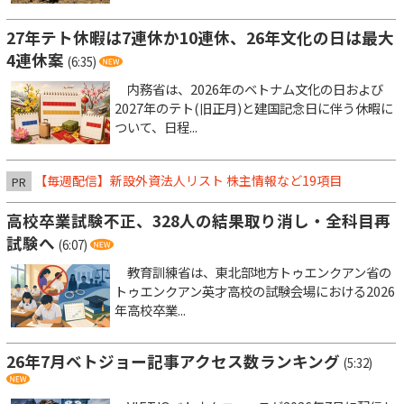
27年テト休暇は7連休か10連休、26年文化の日は最大
4連休案
(6:35)
内務省は、2026年のベトナム文化の日および
2027年のテト(旧正月)と建国記念日に伴う休暇に
ついて、日程...
【毎週配信】新設外資法人リスト 株主情報など19項目
PR
高校卒業試験不正、328人の結果取り消し・全科目再
試験へ
(6:07)
教育訓練省は、東北部地方トゥエンクアン省の
トゥエンクアン英才高校の試験会場における2026
年高校卒業...
26年7月ベトジョー記事アクセス数ランキング
(5:32)