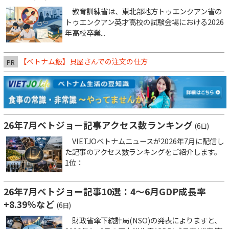
教育訓練省は、東北部地方トゥエンクアン省の
トゥエンクアン英才高校の試験会場における2026
年高校卒業...
【ベトナム飯】貝屋さんでの注文の仕方
PR
26年7月ベトジョー記事アクセス数ランキング
(6日)
VIETJOベトナムニュースが2026年7月に配信し
た記事のアクセス数ランキングをご紹介します。
1位：
26年7月ベトジョー記事10選：4～6月GDP成長率
+8.39％など
(6日)
財政省傘下統計局(NSO)の発表によりますと、