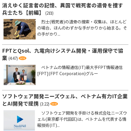
消えゆく証言者の記憶、異国で戦死者の遺骨を捜す
兵士たち【前編】
(2日)
烈士(戦死者)の遺骨の捜索・収集は、ほとんど
の場合、ほんのわずかな手がかりから始まる。そ
の手がかり...
FPTとQsol、九電向けシステム開発・運用保守で協
業
(4:47)
ベトナムの情報通信(IT)最大手FPT情報通信
[FPT](FPT Corporation)グルー
ソフトウェア開発ニーズウェル、ベトナム有力IT企業
とAI開発で提携
(3:22)
ソフトウェア開発を手掛ける株式会社ニーズウ
ェル(東京都千代田区)は、ベトナムを代表する情
報技術(IT)...