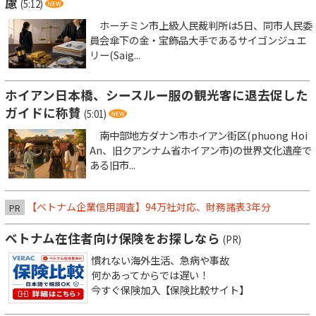
慮
(5:12)
ホーチミン市上級人民裁判所は5日、同市人民委
員会傘下の金・宝飾品大手であるサイゴンジュエ
リー(Saig...
ホイアン日本橋、シースルー服の観光客に退去促した
ガイドに称賛
(5:01)
南中部地方ダナン市ホイアン街区(phuong Hoi
An、旧クアンナム省ホイアン市)の世界文化遺産で
ある旧市...
【ベトナム企業信用調査】94万社対応、財務諸表3年分
PR
ベトナム在住者向け保険をお探しなら
(PR)
慣れない海外生活、急病や事故
何かあってからでは遅い！
今すぐ保険加入【保険比較サイト】