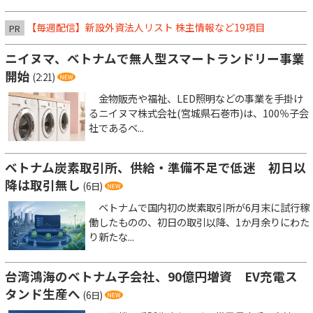
【毎週配信】新設外資法人リスト 株主情報など19項目
PR
ニイヌマ、ベトナムで無人型スマートランドリー事業
開始
(2:21)
金物販売や福祉、LED照明などの事業を手掛け
るニイヌマ株式会社(宮城県石巻市)は、100％子会
社であるベ...
ベトナム炭素取引所、供給・準備不足で低迷 初日以
降は取引無し
(6日)
ベトナムで国内初の炭素取引所が6月末に試行稼
働したものの、初日の取引以降、1か月余りにわた
り新たな...
台湾鴻海のベトナム子会社、90億円増資 EV充電ス
タンド生産へ
(6日)