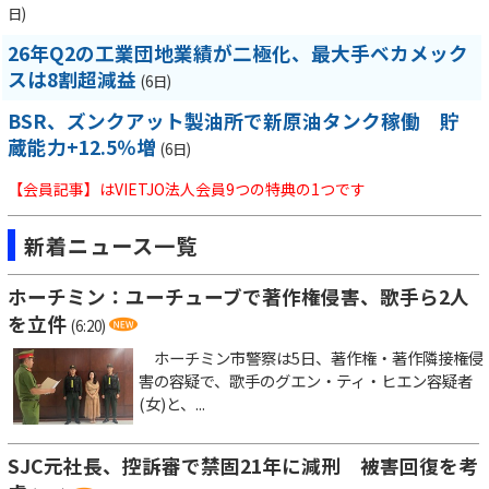
日)
26年Q2の工業団地業績が二極化、最大手ベカメック
スは8割超減益
(6日)
BSR、ズンクアット製油所で新原油タンク稼働 貯
蔵能力+12.5％増
(6日)
【会員記事】はVIETJO法人会員9つの特典の1つです
新着ニュース一覧
ホーチミン：ユーチューブで著作権侵害、歌手ら2人
を立件
(6:20)
ホーチミン市警察は5日、著作権・著作隣接権侵
害の容疑で、歌手のグエン・ティ・ヒエン容疑者
(女)と、...
SJC元社長、控訴審で禁固21年に減刑 被害回復を考