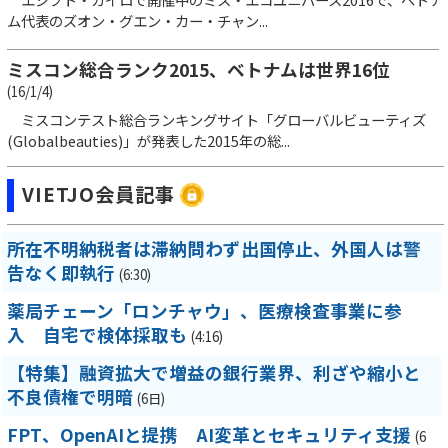
ム代表のズオン・グエン・カー・チャン...
ミスコン総合ランク2015、ベトナムは世界16位
(16/1/4)
ミスコンテスト総合ランキングサイト「グローバルビューティズ
(Globalbeauties)」が発表した2015年の総...
VIETJO会員記事
所在不明納税者は滞納問わず出国停止、外国人は警
告なく即執行
(6:30)
薬局チェーン「ロンチャウ」、医療検査事業に参
入 自宅で検体採取も
(4:16)
【特集】融資拡大で増益の銀行業界、利ざや縮小と
不良債権で明暗
(6日)
FPT、OpenAIと提携 AI変革とセキュリティ支援
(6