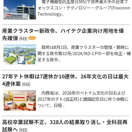
電子機器受託生産(EMS)で世界最大手の台湾フ
ォックスコン・テクノロジー・グループ(Foxconn
Technology...
産業クラスター新政令、ハイテク企業向け用地を優
先確保
(6日)
政府は8月1日、産業クラスターの管理・開発に
関する政令第32号/2024/ND-CPの一部を改正・補
足する政令...
27年テト休暇は7連休か10連休、26年文化の日は最大
4連休案
(6日)
内務省は、2026年のベトナム文化の日および
2027年のテト(旧正月)と建国記念日に伴う休暇に
ついて、日程...
高校卒業試験不正、328人の結果取り消し・全科目再
試験へ
(6日)