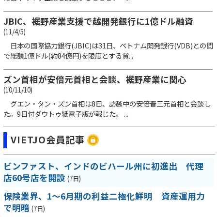
JBIC、裾野産業支援で越開発銀行に1億ドル融資
(11/4/5)
日本の国際協力銀行(JBIC)は31日、ベトナム開発銀行(VDB)との間
で総額1億ドル(約84億円)を限度とする貸...
ズン首相が安倍元首相と会談、裾野産業に関心
(10/11/10)
グエン・タン・ズン首相は8日、訪越中の安倍晋三元首相と会談し
た。9日付ダウトゥ紙電子版が報じた。 ...
VIETJO会員記事
ビンファスト、インドのビハール州に初進出 代理
店60号店を開設
(7日)
保険業界、1～6月期の利益二極化鮮明 資産運用力
で明暗
(7日)