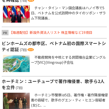
(7日)
チャン・タイン・マン国会議長はハノイ市で5
日、ベトナムを公式訪問中のタイのソポン・ザラ
ム下院議長...
【毎週配信】新設外資法人リスト 株主情報など19項目
PR
ビンホームズの都市区、ベトナム初の国際スマートシ
ティ認証
(7日)
不動産開発を中核とする民間複合企業ビングル
ープ[VIC](Vingroup)子会社
ホーチミン：ユーチューブで著作権侵害、歌手ら2人
を立件
(7日)
ホーチミン市警察は5日、著作権・著作隣接権侵
害の容疑で、歌手のグエン・ティ・ヒエン容疑者
(女)と、...