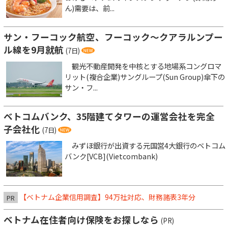
ん)需要は、前...
サン・フーコック航空、フーコック～クアラルンプー
ル線を9月就航
(7日)
観光不動産開発を中核とする地場系コングロマ
リット(複合企業)サングループ(Sun Group)傘下の
サン・フ...
ベトコムバンク、35階建てタワーの運営会社を完全
子会社化
(7日)
みずほ銀行が出資する元国営4大銀行のベトコム
バンク[VCB](Vietcombank)
【ベトナム企業信用調査】94万社対応、財務諸表3年分
PR
ベトナム在住者向け保険をお探しなら
(PR)