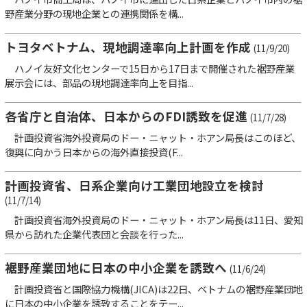
野産業分野の現地企業との連携関係を構...
トヨタベトナム、現地調達率向上計画を作成
(11/9/20)
ハノイ友好文化センターで15日から17日まで開催された裾野産業
展示会には、部品の現地調達率向上を目指...
各省庁と自治体、日本からのFDI誘致を促進
(11/7/28)
計画投資省海外投資局のドー・ニャット・ホアン局長はこのほど、
復興に向かう日本からの海外直接投資(F...
計画投資省、日系企業向け工業団地設立を検討
(11/7/14)
計画投資省海外投資局のドー・ニャット・ホアン局長は11日、愛知
県から訪れた企業代表団と会談を行った...
裾野産業団地に日本の中小企業を誘致へ
(11/6/24)
計画投資省と国際協力機構(JICA)は22日、ベトナムの裾野産業団地
に日本の中小企業を誘致することをテー...