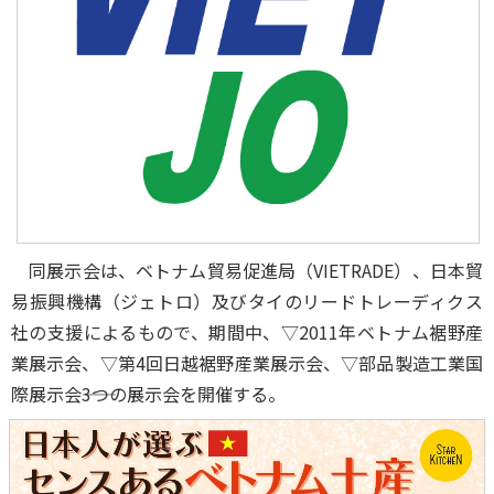
同展示会は、ベトナム貿易促進局（VIETRADE）、日本貿
易振興機構（ジェトロ）及びタイのリードトレーディクス
社の支援によるもので、期間中、▽2011年ベトナム裾野産
業展示会、▽第4回日越裾野産業展示会、▽部品製造工業国
際展示会――3つの展示会を開催する。