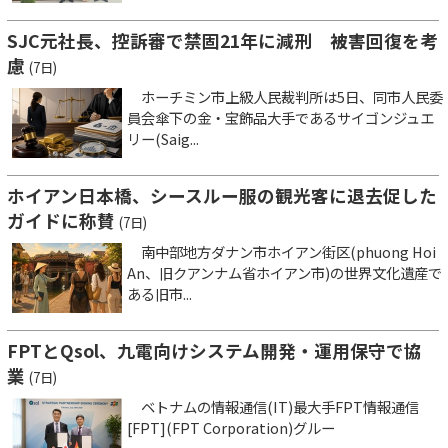
SJC元社長、控訴審で禁固21年に減刑 被害回復を考
慮
(7日)
ホーチミン市上級人民裁判所は5日、同市人民委
員会傘下の金・宝飾品大手であるサイゴンジュエ
リー(Saig...
ホイアン日本橋、シースルー服の観光客に退去促した
ガイドに称賛
(7日)
南中部地方ダナン市ホイアン街区(phuong Hoi
An、旧クアンナム省ホイアン市)の世界文化遺産で
ある旧市...
FPTとQsol、九電向けシステム開発・運用保守で協
業
(7日)
ベトナムの情報通信(IT)最大手FPT情報通信
[FPT](FPT Corporation)グルー