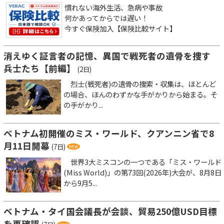
慣れない海外生活、急病や事故
何かあってからでは遅い！
今すぐ保険加入【保険比較サイト】
消えゆく証言者の記憶、異国で戦死者の遺骨を捜す
兵士たち【前編】
(2日)
烈士(戦死者)の遺骨の捜索・収集は、ほとんど
の場合、ほんのわずかな手がかりから始まる。そ
の手がかり...
ベトナム初開催のミス・ワールド、クアンニン省で8
月11日開幕
(7日)
世界3大ミスコンの一つである「ミス・ワールド
(Miss World)」の第73回(2026年)大会が、8月8日
から9月5...
ベトナム・タイ国会議長が会談、貿易250億USD目標
を再確認