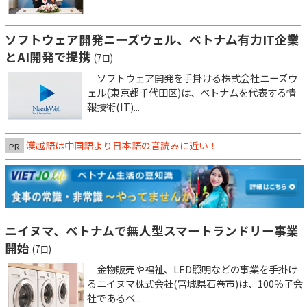
ソフトウェア開発ニーズウェル、ベトナム有力IT企業
とAI開発で提携
(7日)
ソフトウェア開発を手掛ける株式会社ニーズウ
ェル(東京都千代田区)は、ベトナムを代表する情
報技術(IT)...
漢越語は中国語より日本語の音読みに近い！
PR
ニイヌマ、ベトナムで無人型スマートランドリー事業
開始
(7日)
金物販売や福祉、LED照明などの事業を手掛け
るニイヌマ株式会社(宮城県石巻市)は、100％子会
社であるベ...