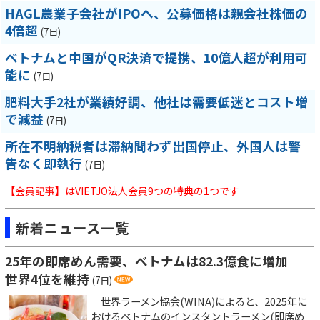
HAGL農業子会社がIPOへ、公募価格は親会社株価の
4倍超
(7日)
ベトナムと中国がQR決済で提携、10億人超が利用可
能に
(7日)
肥料大手2社が業績好調、他社は需要低迷とコスト増
で減益
(7日)
所在不明納税者は滞納問わず出国停止、外国人は警
告なく即執行
(7日)
【会員記事】はVIETJO法人会員9つの特典の1つです
新着ニュース一覧
25年の即席めん需要、ベトナムは82.3億食に増加
世界4位を維持
(7日)
世界ラーメン協会(WINA)によると、2025年に
おけるベトナムのインスタントラーメン(即席め