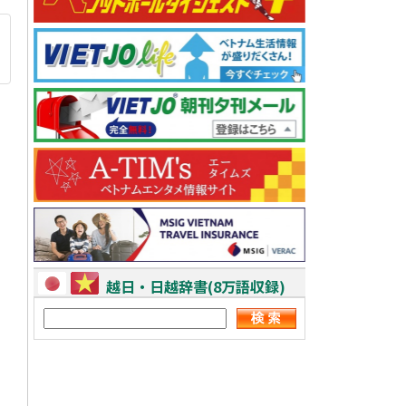
越日・日越辞書(8万語収録)