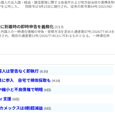
国人の出入国・経由・居住管理に関する各省庁および地方自治体の連携体制
D-CPを公布した。 同政令は9月15日に施行され、従来の政令第64号/2015/ND-
設に到着時の即時申告を義務化
(7/17)
人の一時滞在情報の申告・受領方法を定めた通達第87号/2026/TT-BCA
され、既存の通達第53号/2016/TT-BCAに代わるものとなる。 一時滞在申
国人は警告なく即執行
(6:30)
業に参入 自宅で検体採取も
(4:16)
や縮小と不良債権で明暗
(6日)
ティ支援
(6日)
ベカメックスは8割超減益
(6日)