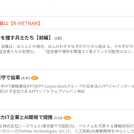
【R-VIETNAM】
骨を捜す兵士たち【前編】
(2日)
・収集は、ほとんどの場合、ほんのわずかな手がかりから始まる。その手がか
証言者たちの記憶だ。 「証言者が場所を間違えて覚えていた可能性はない...
保守で協業
(4:47)
PT情報通信[FPT](FPT Corporation)グループの日本法人FPTジャパンホー
区)の子会社であるFPTソフトウェアジャパン株式
IT企業とAI開発で提携
(3:22)
式会社ニーズウェル(東京都千代田区)は、ベトナムを代表する情報技術(IT
(TinhVan Technologies JSC.)と、人工知能(AI)駆動開発を中心とした.