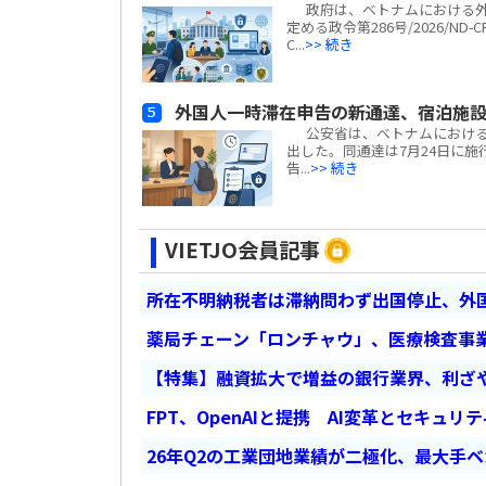
政府は、ベトナムにおける外
定める政令第286号/2026/N
C...
>> 続き
外国人一時滞在申告の新通達、宿泊施
公安省は、ベトナムにおける外国
出した。同通達は7月24日に施行
告...
>> 続き
VIETJO会員記事
所在不明納税者は滞納問わず出国停止、外
薬局チェーン「ロンチャウ」、医療検査事
【特集】融資拡大で増益の銀行業界、利ざ
FPT、OpenAIと提携 AI変革とセキュリ
26年Q2の工業団地業績が二極化、最大手