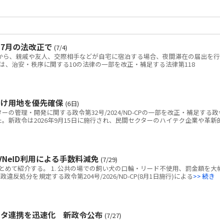
7月の法改正で
(7/4)
日から、親戚や友人、交際相手などが自宅に宿泊する場合、夜間滞在の届出を行
は、治安・秩序に関する10の法律の一部を改正・補足する法律第118
向け用地を優先確保
(6日)
の管理・開発に関する政令第32号/2024/ND-CPの一部を改正・補足する政
を公布した。新政令は2026年9月15日に施行され、民間セクターのハイテク企業や革新
NeID利用による手数料減免
(7/29)
めて紹介する。 1. 公共の場での飼い犬の口輪・リード不使用、罰金額を大
反処分を規定する政令第204号/2026/ND-CP(8月1日施行)による
>> 続き
ータ連携を迅速化 新政令公布
(7/27)