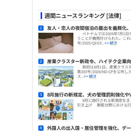
週間ニュースランキング [法律]
友人・恋人の夜間宿泊の届出を義務化、
ベトナムでは2026年7月1
うことが義務付けられた。これ
号/2025/QH15...
>> 続き
産業クラスター新政令、ハイテク企業
政府は8月1日、産業クラスター
第303号/2026/ND-CP
ス...
>> 続き
8月施行の新規定、犬の管理罰則強化やV
8月に施行される新規定をまと
引き上げ 獣医分野における行政違
外国人の出入国・居住管理を強化、デ