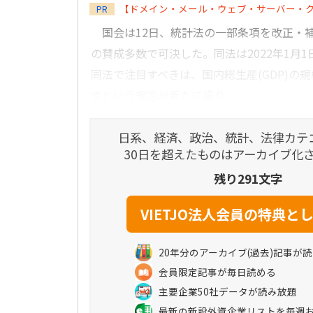
【ドメイン・メール・ウェブ・サーバー・
PR
国会は12日、統計法の一部条項を改正・補足
の賛成多数で可決した。同法は2022年1月
同法で注目すべきは、国内総生産(GDP)の
すという規定が新たに盛り...
日系、経済、政治、統計、法律カテ
30日を超えたものはアーカイブ化
残り291文字
20年分のアーカイブ(過去)記事が
会員限定記事が毎日読める
主要企業50社データが読み放題
最新の新設外資企業リストを毎週