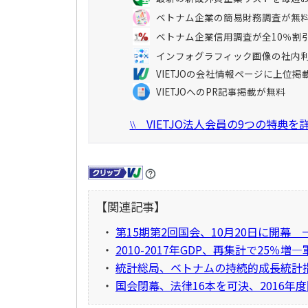
ベトナム企業の簡易財務調査が無
ベトナム企業信用調査が全10％割
インフォグラフィック画像の社内
VIETJOの会社情報ページに上位掲
VIETJOへのPR記事掲載が無料
VIETJO法人会員の9つの特典
\\
【関連記事】
・
第15期第2回国会、10月20日に開幕
・
2010-2017年GDP、再集計で25％
・
統計総局、ベトナムの持続的成長統計
・
国会閉幕、法律16本を可決、2016年