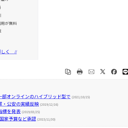
料
引
利用が無料
載
を詳しく
//
 一部オンラインのハイブリッド型で
(2021/10/15)
増―軍・公安の実績反映
(2019/12/16)
指標を発表
(2019/03/25)
度国家予算など承認
(2015/11/30)