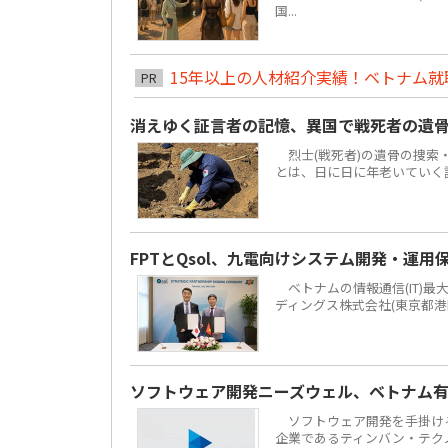
国...
15年以上の人材紹介実績！ベトナム就職は
PR
消えゆく証言者の記憶、異国で戦死者の遺
烈士(戦死者)の遺骨の捜索
とは、日に日に年老いていく
FPTとQsol、九電向けシステム開発・運用
ベトナムの情報通信(IT)最大手F
ディングス株式会社(東京都港
ソフトウェア開発ニーズウェル、ベトナム有力
ソフトウェア開発を手掛ける株
企業であるティンバン・テクノロジーズ