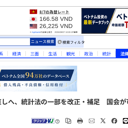
8/7
の為替レート
166.58 VND
26,225 VND
※
の仲値を表示
JST更新
Agribank
2026/08/07 10:00
検索フィルタ
系
経済
三面
生活
観光
政治
統計
法
見直しへ、統計法の一部を改正・補足 国会が