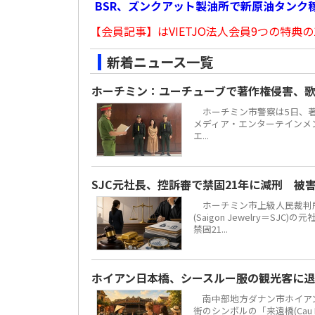
BSR、ズンクアット製油所で新原油タンク稼
【会員記事】はVIETJO法人会員9つの特典の
新着ニュース一覧
ホーチミン：ユーチューブで著作権侵害、歌
ホーチミン市警察は5日、著
メディア・エンターテインメント
エ...
SJC元社長、控訴審で禁固21年に減刑 被
ホーチミン市上級人民裁判所
(Saigon Jewelry＝S
禁固21...
ホイアン日本橋、シースルー服の観光客に
南中部地方ダナン市ホイアン街区
街のシンボルの「来遠橋(Cau