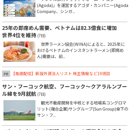
(Agoda)」を運営するアゴダ・カンパニー(Agoda
Company、シンガ...
25年の即席めん需要、ベトナムは82.3億食に増加
世界4位を維持
(7日)
世界ラーメン協会(WINA)によると、2025年に
おけるベトナムのインスタントラーメン(即席め
ん)需要は、前...
【毎週配信】新設外資法人リスト 株主情報など19項目
PR
サン・フーコック航空、フーコック～クアラルンプー
ル線を9月就航
(7日)
観光不動産開発を中核とする地場系コングロマ
リット(複合企業)サングループ(Sun Group)傘下の
サン・フ...