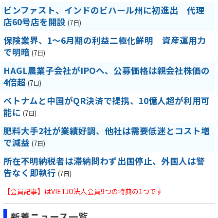
ビンファスト、インドのビハール州に初進出 代理
店60号店を開設
(7日)
保険業界、1～6月期の利益二極化鮮明 資産運用力
で明暗
(7日)
HAGL農業子会社がIPOへ、公募価格は親会社株価の
4倍超
(7日)
ベトナムと中国がQR決済で提携、10億人超が利用可
能に
(7日)
肥料大手2社が業績好調、他社は需要低迷とコスト増
で減益
(7日)
所在不明納税者は滞納問わず出国停止、外国人は警
告なく即執行
(7日)
【会員記事】はVIETJO法人会員9つの特典の1つです
新着ニュース一覧