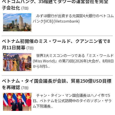
ベトコムバンク、35階建てタワーの運営会社を完全
子会社化
(7日)
みずほ銀行が出資する元国営4大銀行のベトコム
バンク[VCB](Vietcombank)
ベトナム初開催のミス・ワールド、クアンニン省で8
月11日開幕
(7日)
世界3大ミスコンの一つである「ミス・ワールド
(Miss World)」の第73回(2026年)大会が、8月8日
から9月5...
ベトナム・タイ国会議長が会談、貿易250億USD目標
を再確認
(7日)
チャン・タイン・マン国会議長はハノイ市で5
日、ベトナムを公式訪問中のタイのソポン・ザラ
ム下院議長...