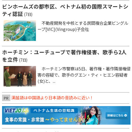
ビンホームズの都市区、ベトナム初の国際スマートシ
ティ認証
(7日)
不動産開発を中核とする民間複合企業ビングル
ープ[VIC](Vingroup)子会社
ホーチミン：ユーチューブで著作権侵害、歌手ら2人
を立件
(7日)
ホーチミン市警察は5日、著作権・著作隣接権侵
害の容疑で、歌手のグエン・ティ・ヒエン容疑者
(女)と、...
漢越語は中国語より日本語の音読みに近い！
PR