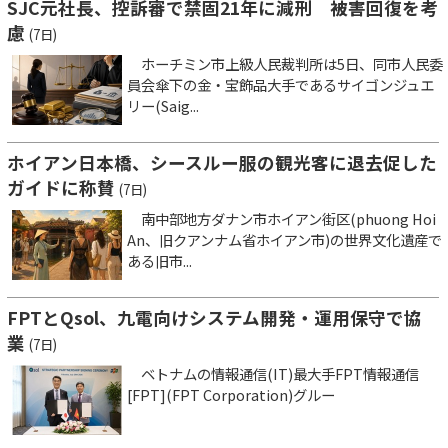
SJC元社長、控訴審で禁固21年に減刑 被害回復を考
慮
(7日)
ホーチミン市上級人民裁判所は5日、同市人民委
員会傘下の金・宝飾品大手であるサイゴンジュエ
リー(Saig...
ホイアン日本橋、シースルー服の観光客に退去促した
ガイドに称賛
(7日)
南中部地方ダナン市ホイアン街区(phuong Hoi
An、旧クアンナム省ホイアン市)の世界文化遺産で
ある旧市...
FPTとQsol、九電向けシステム開発・運用保守で協
業
(7日)
ベトナムの情報通信(IT)最大手FPT情報通信
[FPT](FPT Corporation)グルー