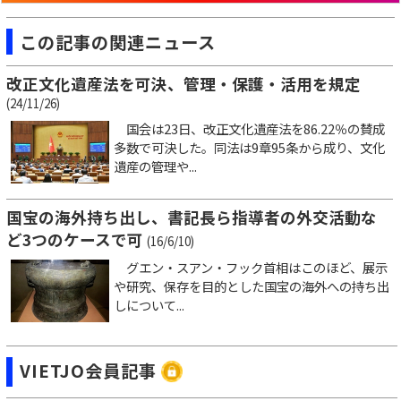
この記事の関連ニュース
改正文化遺産法を可決、管理・保護・活用を規定
(24/11/26)
国会は23日、改正文化遺産法を86.22％の賛成
多数で可決した。同法は9章95条から成り、文化
遺産の管理や...
国宝の海外持ち出し、書記長ら指導者の外交活動な
ど3つのケースで可
(16/6/10)
グエン・スアン・フック首相はこのほど、展示
や研究、保存を目的とした国宝の海外への持ち出
しについて...
VIETJO会員記事