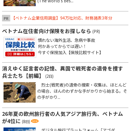
(The world’s bes...
【ベトナム企業信用調査】94万社対応、財務諸表3年分
PR
ベトナム在住者向け保険をお探しなら
(PR)
慣れない海外生活、急病や事故
何かあってからでは遅い！
今すぐ保険加入【保険比較サイト】
消えゆく証言者の記憶、異国で戦死者の遺骨を捜す
兵士たち【前編】
(2日)
烈士(戦死者)の遺骨の捜索・収集は、ほとんど
の場合、ほんのわずかな手がかりから始まる。そ
の手がかり...
26年夏の欧州旅行者の人気アジア旅行先、ベトナム
が4位に
(8日)
デジタル旅行プラットフォーム「アゴダ