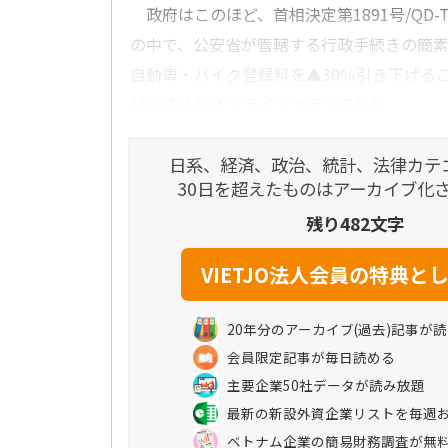
政府はこのほど、首相決定第1891号/QD-
の中で、公安省が管轄する行政手続きの簡
自動車・バイク登録料を▲30％引き下げる
録手続きをオンラインで行うことが...
日系、経済、政治、統計、法律カテ
30日を超えたものはアーカイブ化
残り482文字
20年分のアーカイブ(過去)記事が
会員限定記事が毎日読める
主要企業50社データが読み放題
最新の新設外資企業リストを毎週
ベトナム企業の簡易財務調査が無