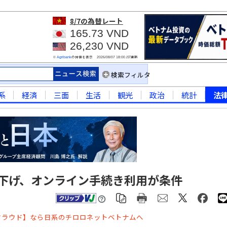
8/7
の為替レート
165.73 VND
26,230 VND
※
の仲値を表示
JST更新
Agribank
2026/08/07 18:00
検索フィルタ
系
経済
三面
生活
観光
政治
統計
法
き下げ、オンライン手続き利用が条件
クラウド】なら日系のチロロネットベトナムへ