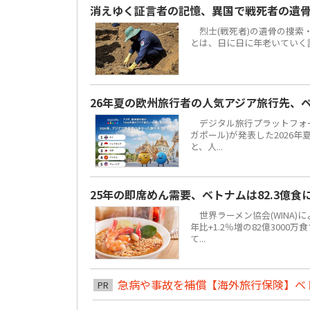
消えゆく証言者の記憶、異国で戦死者の遺
烈士(戦死者)の遺骨の捜索
とは、日に日に年老いていく
26年夏の欧州旅行者の人気アジア旅行先、
デジタル旅行プラットフォーム「
ガポール)が発表した2026
と、人...
25年の即席めん需要、ベトナムは82.3億
世界ラーメン協会(WINA)
年比+1.2％増の82億300
て...
急病や事故を補償【海外旅行保険】ベ
PR