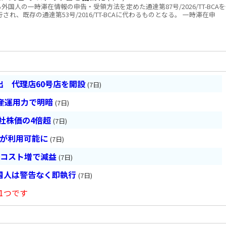
人の一時滞在情報の申告・受領方法を定めた通達第87号/2026/TT-BCA
され、既存の通達第53号/2016/TT-BCAに代わるものとなる。 一時滞在申
 代理店60号店を開設
(7日)
産運用力で明暗
(7日)
会社株価の4倍超
(7日)
超が利用可能に
(7日)
とコスト増で減益
(7日)
国人は警告なく即執行
(7日)
1つです