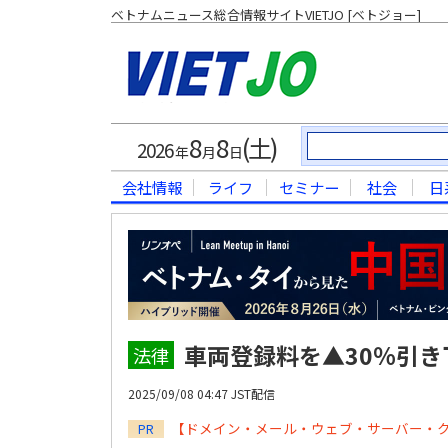
ベトナムニュース総合情報サイトVIETJO [ベトジョー]
8
8
(土)
2026
年
月
日
会社情報
ライフ
セミナー
社会
日
車両登録料を▲30％引
法律
2025/09/08 04:47 JST配信
【ドメイン・メール・ウェブ・サーバー・
PR