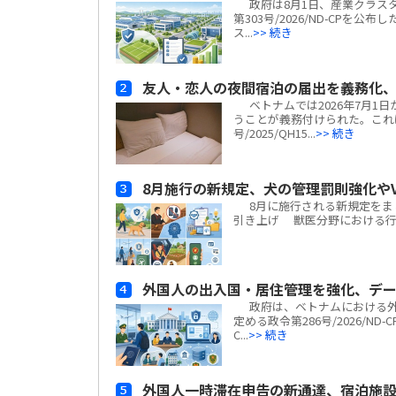
政府は8月1日、産業クラスター
第303号/2026/ND-CP
ス...
>> 続き
友人・恋人の夜間宿泊の届出を義務化、
ベトナムでは2026年7月1
うことが義務付けられた。これ
号/2025/QH15...
>> 続き
8月施行の新規定、犬の管理罰則強化やV
8月に施行される新規定をまと
引き上げ 獣医分野における行政違
外国人の出入国・居住管理を強化、デ
政府は、ベトナムにおける外
定める政令第286号/2026/N
C...
>> 続き
外国人一時滞在申告の新通達、宿泊施