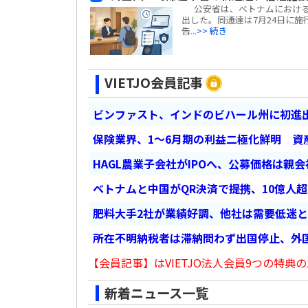
公安省は、ベトナムにおける外国
出した。同通達は7月24日に施行
告...
>> 続き
VIETJO会員記事
ビンファスト、インドのビハール州に初進出
保険業界、1～6月期の利益二極化鮮明 資
HAGL農業子会社がIPOへ、公募価格は親
ベトナムと中国がQR決済で提携、10億人
肥料大手2社が業績好調、他社は需要低迷
所在不明納税者は滞納問わず出国停止、外
【会員記事】はVIETJO法人会員9つの特典の
新着ニュース一覧