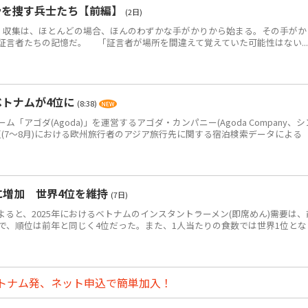
骨を捜す兵士たち【前編】
(2日)
・収集は、ほとんどの場合、ほんのわずかな手がかりから始まる。その手がか
証言者たちの記憶だ。 「証言者が場所を間違えて覚えていた可能性はない...
ベトナムが4位に
(8:38)
アゴダ(Agoda)」を運営するアゴダ・カンパニー(Agoda Company、シ
年夏(7～8月)における欧州旅行者のアジア旅行先に関する宿泊検索データによる
食に増加 世界4位を維持
(7日)
によると、2025年におけるベトナムのインスタントラーメン(即席めん)需要は、
0万食で、順位は前年と同じく4位だった。また、1人当たりの食数では世界1位とな
トナム発、ネット申込で簡単加入！