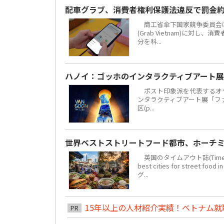
配車グラブ、消費者権利保護法違反で罰金約
商工省傘下国家競争委員会は
(Grab Vietnam)に対し
分を科...
ハノイ：ゴッホのインタラクティブアート展
ポスト印象派を代表するオラ
ンタラクティブアート展「ファン・
区(p...
世界ベストストリートフード都市、ホーチミ
英国のタイムアウト誌(Time 
best cities for str
グ...
15年以上の人材紹介実績！ベトナム就職は
PR