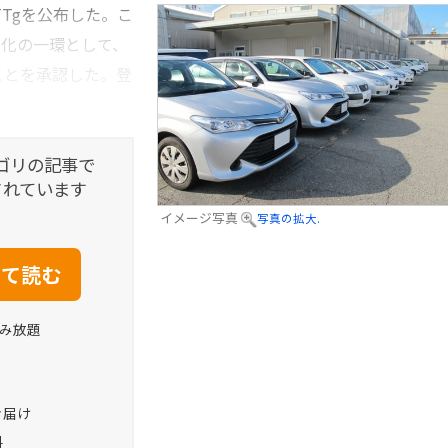
TTgを公布した。こ
素化の一環として、
ことを承認した。登
ゴリの記事で
されています
イメージ写真
写真の拡大.
読み放題
お届け
料