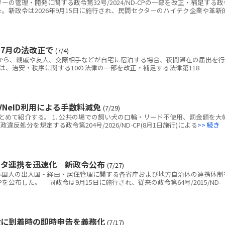
の管理・開発に関する政令第32号/2024/ND-CPの一部を改正・補足する政
を公布した。新政令は2026年9月15日に施行され、民間セクターのハイテク企業や革新
7月の法改正で
(7/4)
日から、親戚や友人、交際相手などが自宅に宿泊する場合、夜間滞在の届出を行
は、治安・秩序に関する10の法律の一部を改正・補足する法律第118
NeID利用による手数料減免
(7/29)
めて紹介する。 1. 公共の場での飼い犬の口輪・リード不使用、罰金額を大
反処分を規定する政令第204号/2026/ND-CP(8月1日施行)による
>> 続き
ータ連携を迅速化 新政令公布
(7/27)
国人の出入国・経由・居住管理に関する各省庁および地方自治体の連携体制
D-CPを公布した。 同政令は9月15日に施行され、従来の政令第64号/2015/ND-
設に到着時の即時申告を義務化
(7/17)