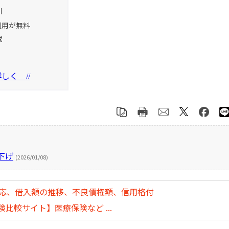
引
利用が無料
載
を詳しく
//
下げ
(2026/01/08)
対応、借入額の推移、不良債権額、信用格付
比較サイト】医療保険など ...