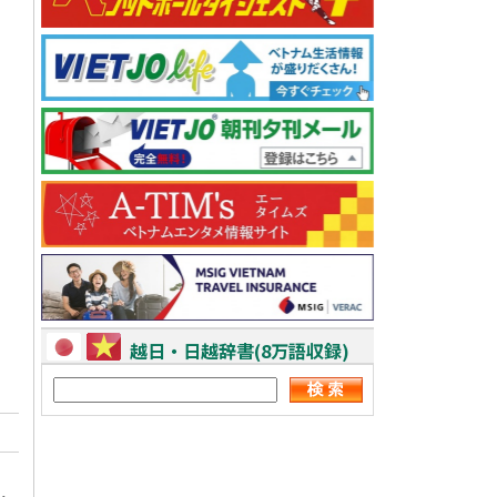
越日・日越辞書(8万語収録)