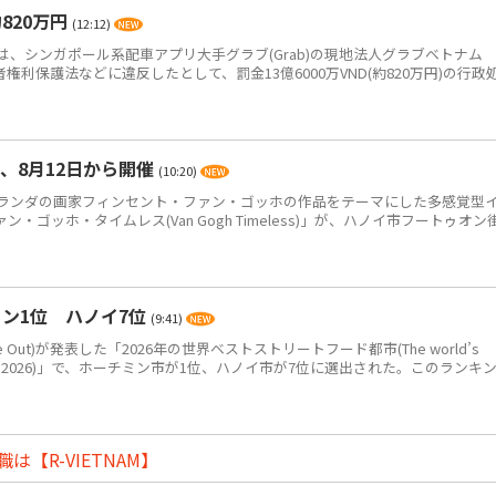
820万円
(12:12)
、シンガポール系配車アプリ大手グラブ(Grab)の現地法人グラブベトナム
、消費者権利保護法などに違反したとして、罰金13億6000万VND(約820万円)の行政
、8月12日から開催
(10:20)
ンダの画家フィンセント・ファン・ゴッホの作品をテーマにした多感覚型
ゴッホ・タイムレス(Van Gogh Timeless)」が、ハノイ市フートゥオン
ン1位 ハノイ7位
(9:41)
Out)が発表した「2026年の世界ベストストリートフード都市(The world’s
eet food in 2026)」で、ホーチミン市が1位、ハノイ市が7位に選出された。このランキ
【R-VIETNAM】