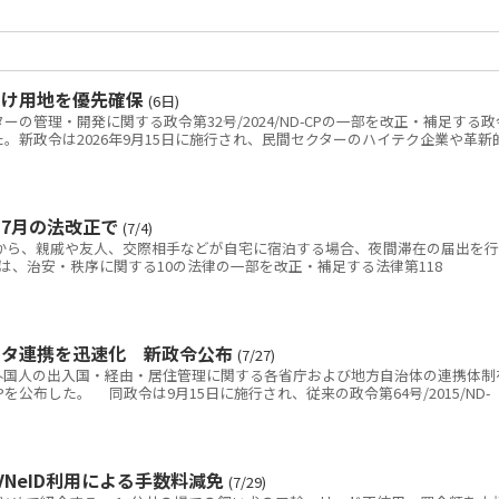
向け用地を優先確保
(6日)
の管理・開発に関する政令第32号/2024/ND-CPの一部を改正・補足する政
を公布した。新政令は2026年9月15日に施行され、民間セクターのハイテク企業や革新
7月の法改正で
(7/4)
日から、親戚や友人、交際相手などが自宅に宿泊する場合、夜間滞在の届出を行
は、治安・秩序に関する10の法律の一部を改正・補足する法律第118
ータ連携を迅速化 新政令公布
(7/27)
国人の出入国・経由・居住管理に関する各省庁および地方自治体の連携体制
D-CPを公布した。 同政令は9月15日に施行され、従来の政令第64号/2015/ND-
NeID利用による手数料減免
(7/29)