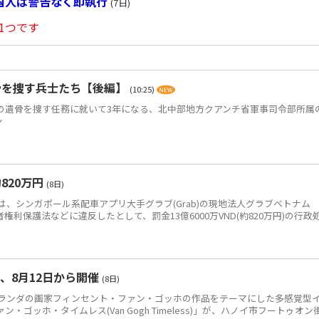
国人は警告なく即執行
(7日)
1つです
骨を捜す兵士たち【後編】
(10:25)
)の遺骨を捜す任務に就いて3年になる、北中部地方クアンチ省軍事司令部所属
ン
820万円
(8日)
、シンガポール系配車アプリ大手グラブ(Grab)の現地法人グラブベトナム
、消費者権利保護法などに違反したとして、罰金13億6000万VND(約820万円)の行政
、8月12日から開催
(8日)
ンダの画家フィンセント・ファン・ゴッホの作品をテーマにした多感覚型
ゴッホ・タイムレス(Van Gogh Timeless)」が、ハノイ市フートゥオン