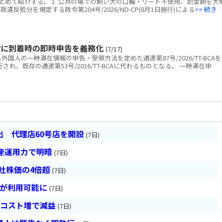
めて紹介する。 1. 公共の場での飼い犬の口輪・リード不使用、罰金額を大
反処分を規定する政令第204号/2026/ND-CP(8月1日施行)による
>> 続き
設に到着時の即時申告を義務化
(7/17)
人の一時滞在情報の申告・受領方法を定めた通達第87号/2026/TT-BCA
され、既存の通達第53号/2016/TT-BCAに代わるものとなる。 一時滞在申
 代理店60号店を開設
(7日)
産運用力で明暗
(7日)
会社株価の4倍超
(7日)
超が利用可能に
(7日)
とコスト増で減益
(7日)