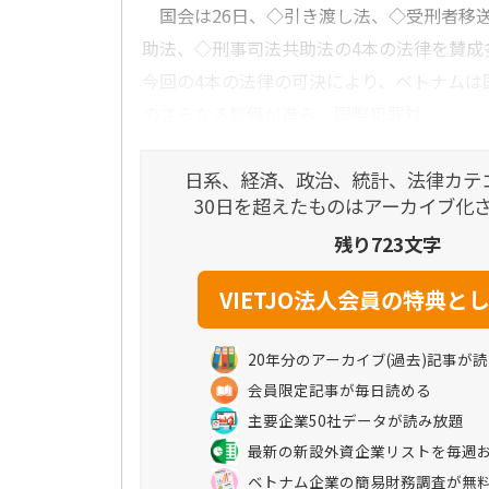
国会は26日、◇引き渡し法、◇受刑者移
助法、◇刑事司法共助法の4本の法律を賛成
今回の4本の法律の可決により、ベトナムは
のさらなる整備が進み、国際犯罪対...
日系、経済、政治、統計、法律カテ
30日を超えたものはアーカイブ化
残り723文字
20年分のアーカイブ(過去)記事が
会員限定記事が毎日読める
主要企業50社データが読み放題
最新の新設外資企業リストを毎週
ベトナム企業の簡易財務調査が無