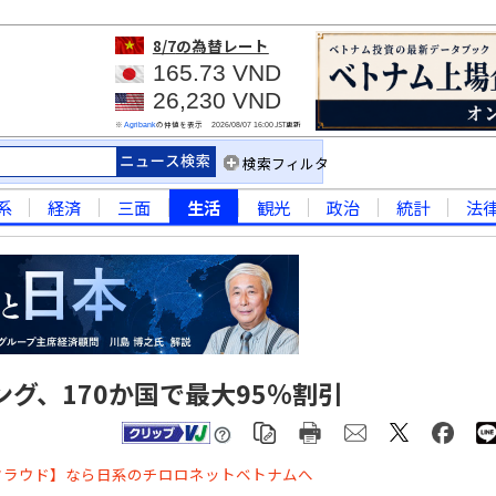
8/7
の為替レート
165.73 VND
26,230 VND
※
の仲値を表示
JST更新
Agribank
2026/08/07 16:00
検索フィルタ
系
経済
三面
生活
観光
政治
統計
法
グ、170か国で最大95％割引
クラウド】なら日系のチロロネットベトナムへ