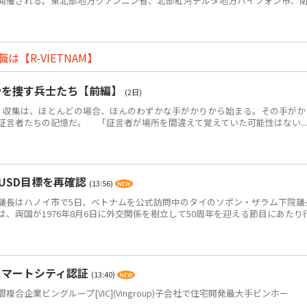
開催される。東北部地方クアンニン省、北部紅河デルタ地方ハイフォン市、
【R-VIETNAM】
骨を捜す兵士たち【前編】
(2日)
・収集は、ほとんどの場合、ほんのわずかな手がかりから始まる。その手がか
証言者たちの記憶だ。 「証言者が場所を間違えて覚えていた可能性はない...
USD目標を再確認
(13:56)
長はハノイ市で5日、ベトナムを公式訪問中のタイのソポン・ザラム下院議
、両国が1976年8月6日に外交関係を樹立して50周年を迎える節目にあたり
スマートシティ認証
(13:40)
企業ビングループ[VIC](Vingroup)子会社で住宅開発最大手ビンホー