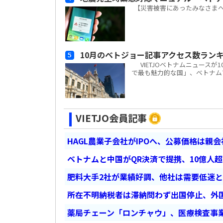
【災害被害にあったみなさま
10月のベトジョー記事アクセス数ラン
VIETJOベトナムニュースが
で最も魅力的な国」、ベトナム7位 日本が
VIETJO会員記事
HAGL農業子会社がIPOへ、公募価格は親
ベトナムと中国がQR決済で提携、10億人
肥料大手2社が業績好調、他社は需要低迷
所在不明納税者は滞納問わず出国停止、外
薬局チェーン「ロンチャウ」、医療検査事