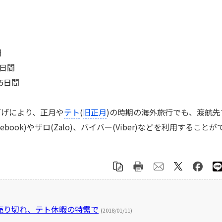
間
0日間
15日間
げにより、正月や
テト
(
旧正月
)の時期の海外旅行でも、渡航先
ook)やザロ(Zalo)、バイバー(Viber)などを利用することが
売り切れ、テト休暇の特需で
(2018/01/11)