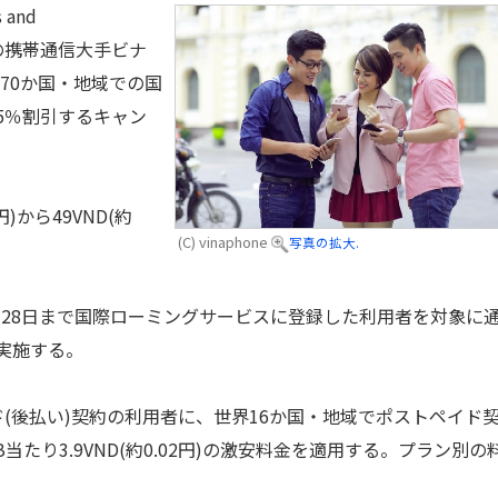
and
T)傘下の携帯通信大手ビナ
約170か国・地域での国
5％割引するキャン
)から49VND(約
(C) vinaphone
写真の拡大.
月28日まで国際ローミングサービスに登録した利用者を対象に
実施する。
(後払い)契約の利用者に、世界16か国・地域でポストペイド
当たり3.9VND(約0.02円)の激安料金を適用する。プラン別の