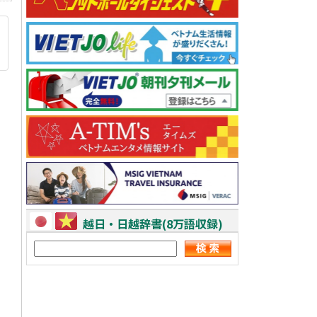
越日・日越辞書(8万語収録)