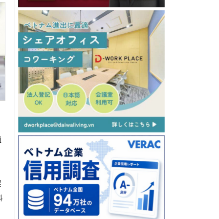
通
契
料