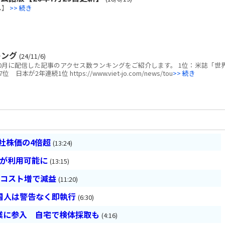
へ】
>> 続き
キング
(24/11/6)
10月に配信した記事のアクセス数ランキングをご紹介します。 1位：米誌「世
2年連続1位 https://www.viet-jo.com/news/tou
>> 続き
会社株価の4倍超
(13:24)
超が利用可能に
(13:15)
とコスト増で減益
(11:20)
国人は警告なく即執行
(6:30)
業に参入 自宅で検体採取も
(4:16)