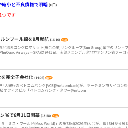
や縮小と不良債権で明暗
(6日)
1つです
ラルンプール線を9月就航
(16:10)
系コングロマリット(複合企業)サングループ(Sun Group)傘下のサン・
PhuQuoc Airways＝SPA)は9月1日、南部メコンデルタ地方アンザン省フーコ
社を完全子会社化
(14:08)
銀行のベトコムバンク[VCB](Vietcombank)が、ホーチミン市サイゴン
+級オフィスビル「ベトコムバンク・タワー(Vietcom
ン省で8月11日開幕
(13:58)
ス・ワールド(Miss World)」の第73回(2026年)大会が、8月8日から9月