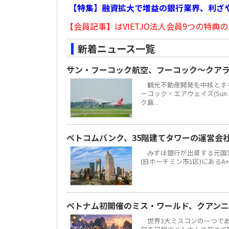
【特集】融資拡大で増益の銀行業界、利ざ
【会員記事】はVIETJO法人会員9つの特典の
新着ニュース一覧
サン・フーコック航空、フーコック～クア
観光不動産開発を中核とする地場
ーコック・エアウェイズ(Sun 
ク島...
ベトコムバンク、35階建てタワーの運営会
みずほ銀行が出資する元国営4大
(旧ホーチミン市1区)にあるA
ベトナム初開催のミス・ワールド、クアンニ
世界3大ミスコンの一つである「ミ