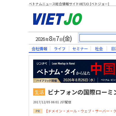
ベトナムニュース総合情報サイトVIETJO [ベトジョー]
8
7
(金)
2026
年
月
日
会社情報
ライフ
セミナー
社会
日
ビナフォンの国際ローミン
生活
2017/12/05 06:01 JST配信
【ドメイン・メール・ウェブ・サーバー・
PR