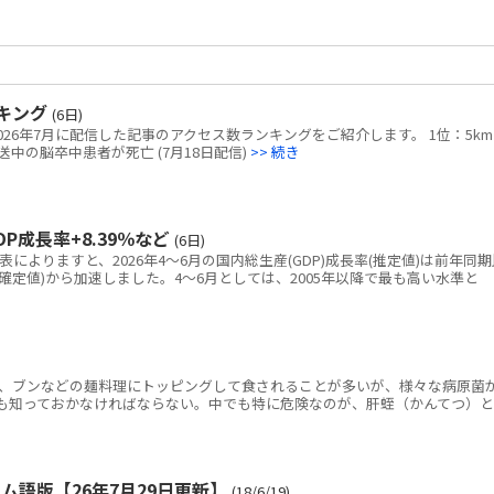
キング
(6日)
2026年7月に配信した記事のアクセス数ランキングをご紹介します。 1位：5k
中の脳卒中患者が死亡 (7月18日配信)
>> 続き
P成長率+8.39％など
(6日)
表によりますと、2026年4～6月の国内総生産(GDP)成長率(推定値)は前年同期
94％(確定値)から加速しました。4～6月としては、2005年以降で最も高い水準と
g）は、ブンなどの麺料理にトッピングして食されることが多いが、様々な病原菌
も知っておかなければならない。中でも特に危険なのが、肝蛭（かんてつ）と
語版【26年7月29日更新】
(18/6/19)