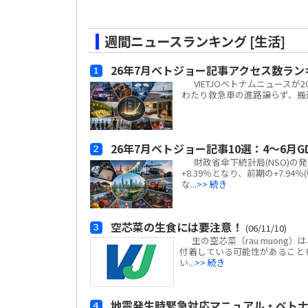
週間ニュースランキング [生活]
26年7月ベトジョー記事アクセス数ラン
VIETJOベトナムニュースが
わたり救急車の進路譲らず、搬送
26年7月ベトジョー記事10選：4～6月GD
財政省傘下統計局(NSO)の発
+8.39％となり、前期の+7.
な...
>> 続き
空芯菜の生食には要注意！
(06/11/10)
生の空芯菜（rau muon
付着している可能性があること
い...
>> 続き
地震発生時緊急対応マニュアル・ベトナム