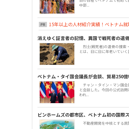
日の日程でベトナムで初めて
中部...
15年以上の人材紹介実績！ベトナム就職は
PR
消えゆく証言者の記憶、異国で戦死者の遺
烈士(戦死者)の遺骨の捜索
とは、日に日に年老いていく
ベトナム・タイ国会議長が会談、貿易250億
チャン・タイン・マン国会議
と会談した。今回の公式訪問は
われ...
ビンホームズの都市区、ベトナム初の国際
不動産開発を中核とする民間複合