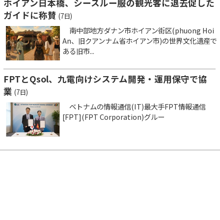
ホイアン日本橋、シースルー服の観光客に退去促した
ガイドに称賛
(7日)
南中部地方ダナン市ホイアン街区(phuong Hoi
An、旧クアンナム省ホイアン市)の世界文化遺産で
ある旧市...
FPTとQsol、九電向けシステム開発・運用保守で協
業
(7日)
ベトナムの情報通信(IT)最大手FPT情報通信
[FPT](FPT Corporation)グルー