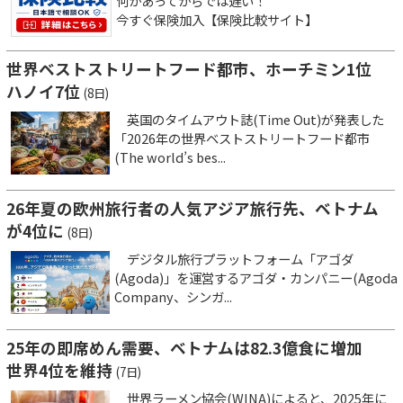
何かあってからでは遅い！
今すぐ保険加入【保険比較サイト】
世界ベストストリートフード都市、ホーチミン1位
ハノイ7位
(8日)
英国のタイムアウト誌(Time Out)が発表した
「2026年の世界ベストストリートフード都市
(The world’s bes...
26年夏の欧州旅行者の人気アジア旅行先、ベトナム
が4位に
(8日)
デジタル旅行プラットフォーム「アゴダ
(Agoda)」を運営するアゴダ・カンパニー(Agoda
Company、シンガ...
25年の即席めん需要、ベトナムは82.3億食に増加
世界4位を維持
(7日)
世界ラーメン協会(WINA)によると、2025年に