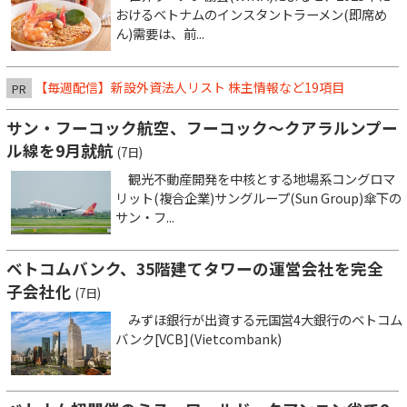
おけるベトナムのインスタントラーメン(即席め
ん)需要は、前...
【毎週配信】新設外資法人リスト 株主情報など19項目
PR
サン・フーコック航空、フーコック～クアラルンプー
ル線を9月就航
(7日)
観光不動産開発を中核とする地場系コングロマ
リット(複合企業)サングループ(Sun Group)傘下の
サン・フ...
ベトコムバンク、35階建てタワーの運営会社を完全
子会社化
(7日)
みずほ銀行が出資する元国営4大銀行のベトコム
バンク[VCB](Vietcombank)