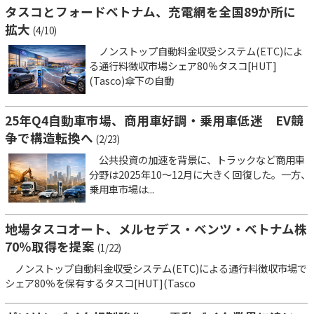
タスコとフォードベトナム、充電網を全国89か所に
拡大
(4/10)
ノンストップ自動料金収受システム(ETC)によ
る通行料徴収市場シェア80％タスコ[HUT]
(Tasco)傘下の自動
25年Q4自動車市場、商用車好調・乗用車低迷 EV競
争で構造転換へ
(2/23)
公共投資の加速を背景に、トラックなど商用車
分野は2025年10～12月に大きく回復した。一方、
乗用車市場は...
地場タスコオート、メルセデス・ベンツ・ベトナム株
70％取得を提案
(1/22)
ノンストップ自動料金収受システム(ETC)による通行料徴収市場で
シェア80％を保有するタスコ[HUT](Tasco