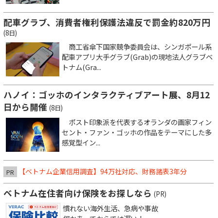
配車グラブ、消費者権利保護法違反で罰金約820万円
(8日)
商工省傘下国家競争委員会は、シンガポール系
配車アプリ大手グラブ(Grab)の現地法人グラブベ
トナム(Gra...
ハノイ：ゴッホのインタラクティブアート展、8月12
日から開催
(8日)
ポスト印象派を代表するオランダの画家フィン
セント・ファン・ゴッホの作品をテーマにした多
感覚型イン...
【ベトナム企業信用調査】94万社対応、財務諸表3年分
PR
ベトナム在住者向け保険をお探しなら
(PR)
慣れない海外生活、急病や事故