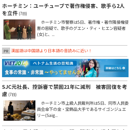
ホーチミン：ユーチューブで著作権侵害、歌手ら2人
を立件
(7日)
ホーチミン市警察は5日、著作権・著作隣接権侵
害の容疑で、歌手のグエン・ティ・ヒエン容疑者
(女)と、...
漢越語は中国語より日本語の音読みに近い！
PR
SJC元社長、控訴審で禁固21年に減刑 被害回復を考
慮
(7日)
ホーチミン市上級人民裁判所は5日、同市人民委
員会傘下の金・宝飾品大手であるサイゴンジュエ
リー(Saig...