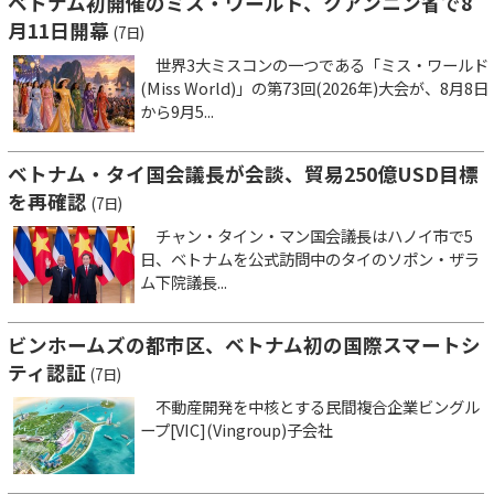
ベトナム初開催のミス・ワールド、クアンニン省で8
月11日開幕
(7日)
世界3大ミスコンの一つである「ミス・ワールド
(Miss World)」の第73回(2026年)大会が、8月8日
から9月5...
ベトナム・タイ国会議長が会談、貿易250億USD目標
を再確認
(7日)
チャン・タイン・マン国会議長はハノイ市で5
日、ベトナムを公式訪問中のタイのソポン・ザラ
ム下院議長...
ビンホームズの都市区、ベトナム初の国際スマートシ
ティ認証
(7日)
不動産開発を中核とする民間複合企業ビングル
ープ[VIC](Vingroup)子会社