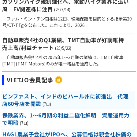
ガソリンバイク規制強化へ、電動バイク業界に追い
風 EV関連株に注目
(25/7/14)
ファム・ミン・チン首相は12日、環境保護を目的とする指示第20
号/CT-TTgを公布した。これにより、2026...
自動車販売4社のQ1業績、TMT自動車が好調維持
売上高/利益チャート
(25/5/22)
自動車販売会社4社の2025年1～3月期の業績は、TMT自動車
[TMT](TMT Motors)のみが唯一増益を達成した。
VIETJO会員記事
ビンファスト、インドのビハール州に初進出 代理
店60号店を開設
(7日)
保険業界、1～6月期の利益二極化鮮明 資産運用力
で明暗
(7日)
HAGL農業子会社がIPOへ、公募価格は親会社株価の