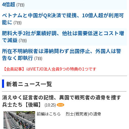
4倍超
(7日)
ベトナムと中国がQR決済で提携、10億人超が利用可
能に
(7日)
肥料大手2社が業績好調、他社は需要低迷とコスト増
で減益
(7日)
所在不明納税者は滞納問わず出国停止、外国人は警
告なく即執行
(7日)
【会員記事】はVIETJO法人会員9つの特典の1つです
新着ニュース一覧
消えゆく証言者の記憶、異国で戦死者の遺骨を捜す
兵士たち【後編】
(10:25)
前編はこちら 烈士(戦死者)の遺骨