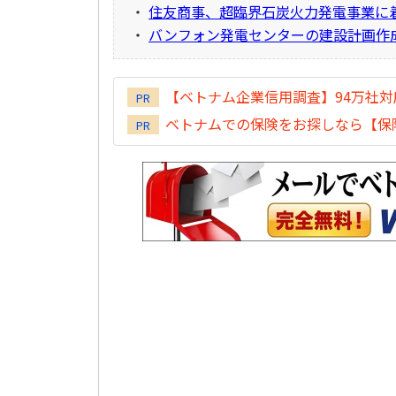
・
住友商事、超臨界石炭火力発電事業に
・
バンフォン発電センターの建設計画作
【ベトナム企業信用調査】94万社
PR
ベトナムでの保険をお探しなら【保険
PR