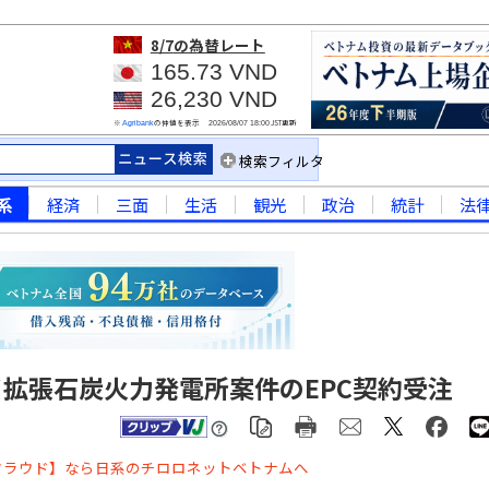
8/7
の為替レート
165.73 VND
26,230 VND
※
の仲値を表示
JST更新
Agribank
2026/08/07 18:00
検索フィルタ
系
経済
三面
生活
観光
政治
統計
法
拡張石炭火力発電所案件のEPC契約受注
クラウド】なら日系のチロロネットベトナムへ