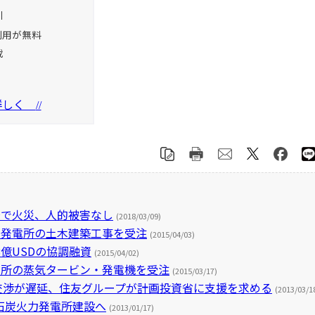
引
利用が無料
載
を詳しく
//
場で火災、人的被害なし
(2018/03/09)
力発電所の土木建築工事を受注
(2015/04/03)
.8億USDの協調融資
(2015/04/02)
電所の蒸気タービン・発電機を受注
(2015/03/17)
交渉が遅延、住友グループが計画投資省に支援を求める
(2013/03/1
石炭火力発電所建設へ
(2013/01/17)