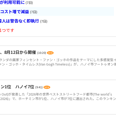
超が利用可能に
(7日)
とコスト増で減益
(7日)
国人は警告なく即執行
(7日)
1つです
、8月12日から開催
(10:20)
ンダの画家フィンセント・ファン・ゴッホの作品をテーマにした多感覚型
ゴッホ・タイムレス(Van Gogh Timeless)」が、ハノイ市フートゥオン
ン1位 ハノイ7位
(9:41)
Out)が発表した「2026年の世界ベストストリートフード都市(The world’s
eet food in 2026)」で、ホーチミン市が1位、ハノイ市が7位に選出された。このランキ