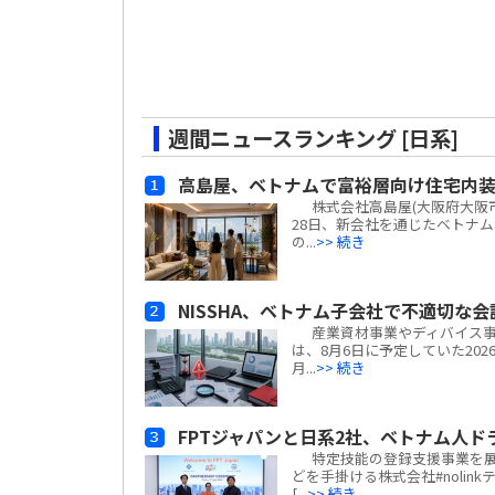
週間ニュースランキング [日系]
高島屋、ベトナムで富裕層向け住宅内
株式会社高島屋(大阪府大阪市
28日、新会社を通じたベトナ
の...
>> 続き
NISSHA、ベトナム子会社で不適切な
産業資材事業やディバイス事業
は、8月6日に予定していた20
月...
>> 続き
FPTジャパンと日系2社、ベトナム人
特定技能の登録支援事業を展
どを手掛ける株式会社#nolin
[...
>> 続き