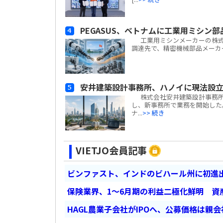
PEGASUS、ベトナムに工業用ミシン
工業用ミシンメーカーの株式会
調達先で、精密機械部品メーカーの天津宝淶精
安井建築設計事務所、ハノイに現法設
株式会社安井建築設計事務所(
し、新事務所で業務を開始した
ナ...
>> 続き
VIETJO会員記事
ビンファスト、インドのビハール州に初進出
保険業界、1～6月期の利益二極化鮮明 資
HAGL農業子会社がIPOへ、公募価格は親