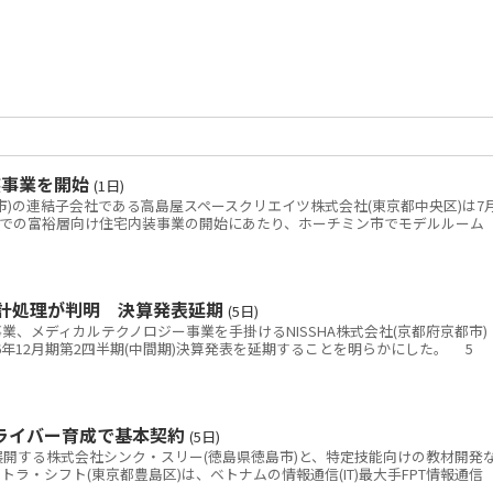
装事業を開始
(1日)
)の連結子会社である高島屋スペースクリエイツ株式会社(東京都中央区)は7
ムでの富裕層向け住宅内装事業の開始にあたり、ホーチミン市でモデルルーム
会計処理が判明 決算発表延期
(5日)
、メディカルテクノロジー事業を手掛けるNISSHA株式会社(京都府京都市)
26年12月期第2四半期(中間期)決算発表を延期することを明らかにした。 5
ドライバー育成で基本契約
(5日)
開する株式会社シンク・スリー(徳島県徳島市)と、特定技能向けの教材開発
kテトラ・シフト(東京都豊島区)は、ベトナムの情報通信(IT)最大手FPT情報通信