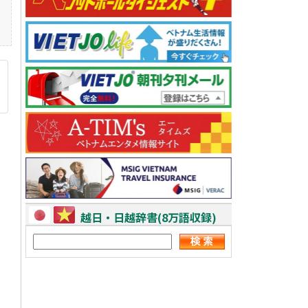
越日・日越辞書(8万語収録)