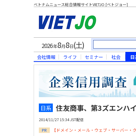
ベトナムニュース総合情報サイトVIETJO [ベトジョー]
8
8
(土)
2026
年
月
日
会社情報
ライフ
セミナー
社会
日
住友商事、第3ズエンハイ
日系
2014/11/27 15:34 JST配信
【ドメイン・メール・ウェブ・サーバー・
PR