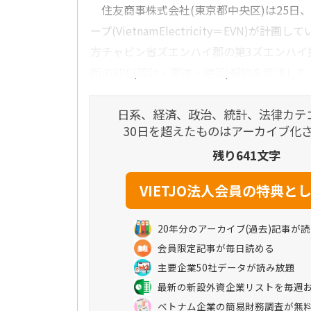
住友商事株式会社(東京都中央区)は25日
ープ(VietnamElectricity＝EVN)が計
方チャビン省ズエンハイ郡の第3ズエンハイ
所のEPC(設計・調達・建設)契約を受注した。
日系、経済、政治、統計、法律カテ
30日を超えたものはアーカイブ化
残り641文字
20年分のアーカイブ(過去)記事が
会員限定記事が毎日読める
主要企業50社データが読み放題
最新の新設外資企業リストを毎週
ベトナム企業の簡易財務調査が無