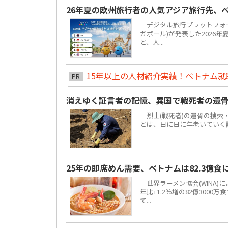
26年夏の欧州旅行者の人気アジア旅行先、
デジタル旅行プラットフォーム「
ガポール)が発表した2026
と、人...
15年以上の人材紹介実績！ベトナム就職は
PR
消えゆく証言者の記憶、異国で戦死者の遺
烈士(戦死者)の遺骨の捜索
とは、日に日に年老いていく
25年の即席めん需要、ベトナムは82.3億
世界ラーメン協会(WINA)
年比+1.2％増の82億300
て...