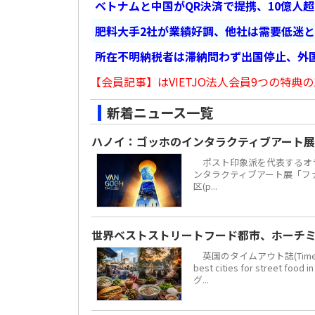
ベトナムと中国がQR決済で提携、10億人
肥料大手2社が業績好調、他社は需要低迷
所在不明納税者は滞納問わず出国停止、外
【会員記事】はVIETJO法人会員9つの特典の
新着ニュース一覧
ハノイ：ゴッホのインタラクティブアート展
ポスト印象派を代表するオラ
ンタラクティブアート展「ファン・
区(p...
世界ベストストリートフード都市、ホーチミ
英国のタイムアウト誌(Time 
best cities for str
グ...