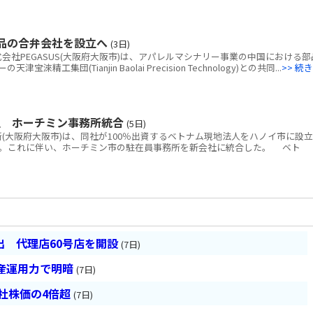
部品の合弁会社を設立へ
(3日)
社PEGASUS(大阪府大阪市)は、アパレルマシナリー事業の中国における部
工集団(Tianjin Baolai Precision Technology)との共同...
>> 続き
立 ホーチミン事務所統合
(5日)
大阪府大阪市)は、同社が100％出資するベトナム現地法人をハノイ市に設立
。これに伴い、ホーチミン市の駐在員事務所を新会社に統合した。 ベト
 代理店60号店を開設
(7日)
産運用力で明暗
(7日)
会社株価の4倍超
(7日)