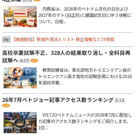
内務省は、2026年のベトナム文化の日および
2027年のテト(旧正月)と建国記念日に伴う休暇に
ついて、日程...
【毎週配信】新設外資法人リスト 株主情報など19項目
PR
高校卒業試験不正、328人の結果取り消し・全科目再
試験へ
(6:07)
教育訓練省は、東北部地方トゥエンクアン省の
トゥエンクアン英才高校の試験会場における2026
年高校卒業...
26年7月ベトジョー記事アクセス数ランキング
(5:32)
VIETJOベトナムニュースが2026年7月に配信し
た記事のアクセス数ランキングをご紹介します。
1位：