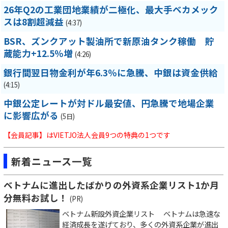
26年Q2の工業団地業績が二極化、最大手ベカメック
スは8割超減益
(4:37)
BSR、ズンクアット製油所で新原油タンク稼働 貯
蔵能力+12.5％増
(4:26)
銀行間翌日物金利が年6.3％に急騰、中銀は資金供給
(4:15)
中銀公定レートが対ドル最安値、円急騰で地場企業
に影響広がる
(5日)
【会員記事】はVIETJO法人会員9つの特典の1つです
新着ニュース一覧
ベトナムに進出したばかりの外資系企業リスト1か月
分無料お試し！
(PR)
ベトナム新設外資企業リスト ベトナムは急速な
経済成長を遂げており、多くの外資系企業が進出