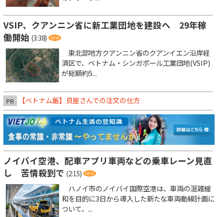
VSIP、クアンニン省に新工業団地を建設へ 29年稼
働開始
(3:38)
東北部地方クアンニン省のクアンイエン沿岸経
済区で、ベトナム・シンガポール工業団地(VSIP)
が総額約5...
【ベトナム飯】貝屋さんでの注文の仕方
PR
ノイバイ空港、配車アプリ車両などの乗車レーン見直
し 苦情殺到で
(2:15)
ハノイ市のノイバイ国際空港は、車両の混雑緩
和を目的に3日から導入した新たな車両動線計画に
ついて、...