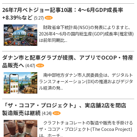
26年7月ベトジョー記事10選：4～6月GDP成長率
+8.39％など
(5:27)
財政省傘下統計局(NSO)の発表によりますと、
2026年4～6月の国内総生産(GDP)成長率(推定値)
は前年同期比...
ダナン市と配車グラブが提携、アプリでOCOP・特産
品販売へ
(4:47)
南中部地方ダナン市人民委員会は、デジタルト
ランスフォーメーション(DX)の推進およびデジタ
ル経済の発...
「ザ・ココア・プロジェクト」、実店舗2店を閉店
製造販売は継続
(4:24)
クラフトチョコレートの製造や販売を手掛ける
ザ・ココア・プロジェクト(The Cocoa Project)
は、ホーチ...