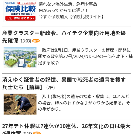
慣れない海外生活、急病や事故
何かあってからでは遅い！
今すぐ保険加入【保険比較サイト】
産業クラスター新政令、ハイテク企業向け用地を優
先確保
(13:03)
政府は8月1日、産業クラスターの管理・開発に
関する政令第32号/2024/ND-CPの一部を改正・補
足する政令...
消えゆく証言者の記憶、異国で戦死者の遺骨を捜す
兵士たち【前編】
(2日)
烈士(戦死者)の遺骨の捜索・収集は、ほとんど
の場合、ほんのわずかな手がかりから始まる。そ
の手がかり...
27年テト休暇は7連休か10連休、26年文化の日は最大
4連休案
(6:35)