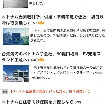
先として...
ベトナム炭素取引所、供給・準備不足で低迷 初日以
降は取引無し
(15:59)
ベトナムで国内初の炭素取引所が6月末に試行稼
働したものの、初日の取引以降、1か月余りにわた
り新たな...
台湾鴻海のベトナム子会社、90億円増資 EV充電ス
タンド生産へ
(14:41)
電子機器受託生産(EMS)で世界最大手の台湾フ
ォックスコン・テクノロジー・グループ(Foxconn
Technology...
【ベトナム企業信用調査】94万社対応、財務諸表3年分
PR
ベトナム在住者向け保険をお探しなら
(PR)