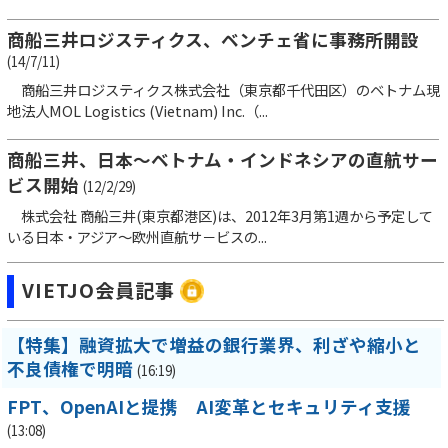
商船三井ロジスティクス、ベンチェ省に事務所開設
(14/7/11)
商船三井ロジスティクス株式会社（東京都千代田区）のベトナム現
地法人MOL Logistics (Vietnam) Inc.（...
商船三井、日本～ベトナム・インドネシアの直航サー
ビス開始
(12/2/29)
株式会社 商船三井(東京都港区)は、2012年3月第1週から予定して
いる日本・アジア～欧州直航サ－ビスの...
VIETJO会員記事
【特集】融資拡大で増益の銀行業界、利ざや縮小と
不良債権で明暗
(16:19)
FPT、OpenAIと提携 AI変革とセキュリティ支援
(13:08)