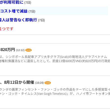
超が利用可能に
(7日)
とコスト増で減益
(7日)
国人は警告なく即執行
(7日)
1つです
820万円
(12:12)
、シンガポール系配車アプリ大手グラブ(Grab)の現地法人グラブベトナム
、消費者権利保護法などに違反したとして、罰金13億6000万VND(約820万円)の行政
、8月12日から開催
(10:20)
ンダの画家フィンセント・ファン・ゴッホの作品をテーマにした多感覚型
ゴッホ・タイムレス(Van Gogh Timeless)」が、ハノイ市フートゥオン