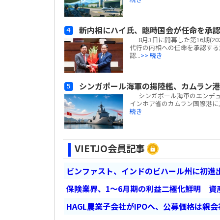
新内相にハイ氏、臨時国会が任命を承
8月3日に開幕した第16期(2
代行の内相への任命を承認する
認...
>> 続き
シンガポール海軍の揚陸艦、カムラン
シンガポール海軍のエンデュアラン
インホア省のカムラン国際港に
続き
VIETJO会員記事
ビンファスト、インドのビハール州に初進出
保険業界、1～6月期の利益二極化鮮明 資
HAGL農業子会社がIPOへ、公募価格は親