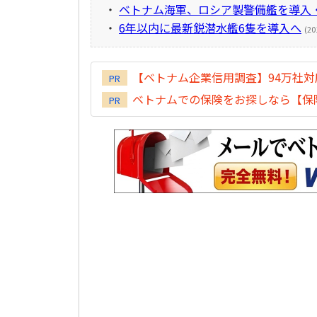
・
ベトナム海軍、ロシア製警備艦を導入
・
6年以内に最新鋭潜水艦6隻を導入へ
(20
【ベトナム企業信用調査】94万社
PR
ベトナムでの保険をお探しなら【保険
PR