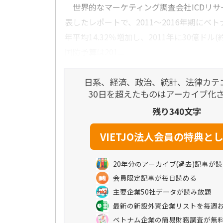
世界的なマーケティング調査会社ICDリサ
表したレポートで、2011～2016年期にベ
年平均14.32％増加し、2011年に30億ドル(
国防予算は201...
日系、経済、政治、統計、法律カテ
30日を超えたものはアーカイブ化
残り340文字
20年分のアーカイブ(過去)記事が
会員限定記事が毎日読める
主要企業50社データが読み放題
最新の新設外資企業リストを毎週
ベトナム企業の簡易財務調査が無