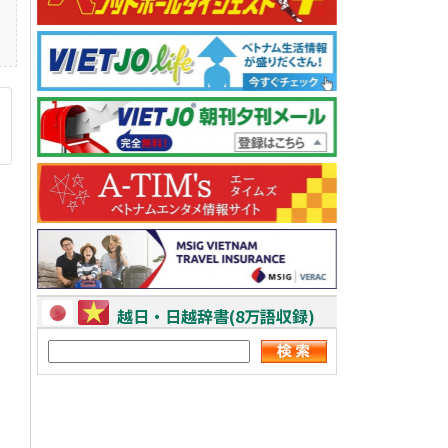
越日・日越辞書(8万語収録)