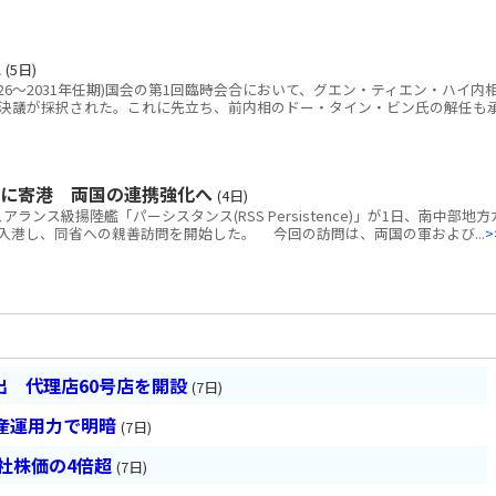
認
(5日)
026～2031年任期)国会の第1回臨時会合において、グエン・ティエン・ハイ内
決議が採択された。これに先立ち、前内相のドー・タイン・ビン氏の解任も
港に寄港 両国の連携強化へ
(4日)
ス級揚陸艦「パーシスタンス(RSS Persistence)」が1日、南中部地方
入港し、同省への親善訪問を開始した。 今回の訪問は、両国の軍および...
>
 代理店60号店を開設
(7日)
産運用力で明暗
(7日)
会社株価の4倍超
(7日)