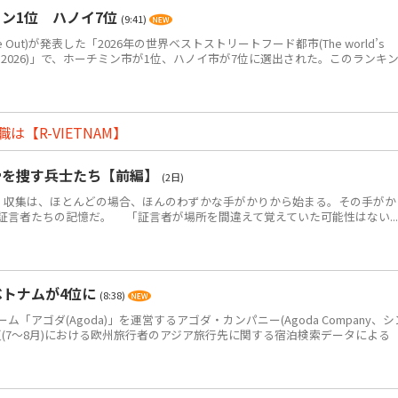
ン1位 ハノイ7位
(9:41)
Out)が発表した「2026年の世界ベストストリートフード都市(The world’s
eet food in 2026)」で、ホーチミン市が1位、ハノイ市が7位に選出された。このランキ
【R-VIETNAM】
骨を捜す兵士たち【前編】
(2日)
・収集は、ほとんどの場合、ほんのわずかな手がかりから始まる。その手がか
証言者たちの記憶だ。 「証言者が場所を間違えて覚えていた可能性はない...
ベトナムが4位に
(8:38)
アゴダ(Agoda)」を運営するアゴダ・カンパニー(Agoda Company、シ
年夏(7～8月)における欧州旅行者のアジア旅行先に関する宿泊検索データによる