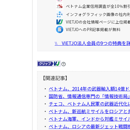
ベトナム企業信用調査が全10％割
インフォグラフィック画像の社内
VIETJOの会社情報ページに上位掲
VIETJOへのPR記事掲載が無料
VIETJO法人会員の9つの特典
\\
【関連記事】
・
ベトナム、2014年の武器輸入額14億
・
国防省、情報通信専門の「情報技術局
・
チェコ、ベトナム人民軍の武器近代化
・
ベトナム、新巡航ミサイルをロシアと
・
ベトナム海軍、インドから対艦ミサイル
・
ベトナム、ロシアの最新ジェット戦闘