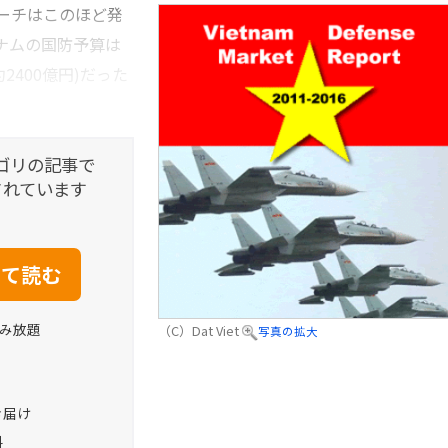
ーチはこのほど発
トナムの国防予算は
約2400億円)だった
ゴリの記事で
されています
読み放題
（C）Dat Viet
写真の拡大
お届け
料