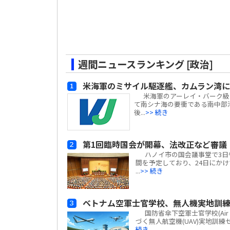
週間ニュースランキング [政治]
米海軍のミサイル駆逐艦、カムラン湾に
米海軍のアーレイ・バーク級ミサイ
て南シナ海の要衝である南中部
後...
>> 続き
第1回臨時国会が開幕、法改正など審議
ハノイ市の国会議事堂で3日午前
間を予定しており、24日にかけて
...
>> 続き
ベトナム空軍士官学校、無人機実地訓
国防省傘下空軍士官学校(Air Fo
づく無人航空機(UAV)実地訓
続き