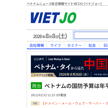
ベトナムニュース総合情報サイトVIETJO [ベトジョー]
8
8
(土)
2026
年
月
日
会社情報
ライフ
セミナー
社会
日
ベトナムの国防予算は年平
政治
2012/02/22 11:23 JST配信
【ドメイン・メール・ウェブ・サーバー・
PR