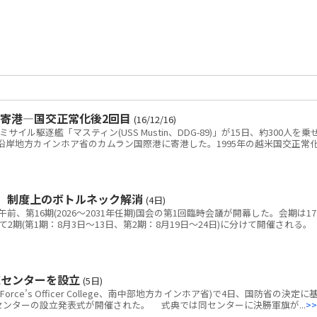
寄港―国交正常化後2回目
(16/12/16)
ル駆逐艦「マスティン(USS Mustin、DDG-89)」が15日、約300人を乗
沿岸地方カインホア省のカムラン国際港に寄港した。1995年の越米国交正常
 制度上のボトルネック解消
(4日)
、第16期(2026～2031年任期)国会の第1回臨時会議が開幕した。会期は1
2期(第1期：8月3日～13日、第2期：8月19日～24日)に分けて開催される。
練センターを設立
(5日)
rce’s Officer College、南中部地方カインホア省)で4日、国防省の決定に
練センターの設立発表式が開催された。 式典では同センターに決勝軍旗が...
>>