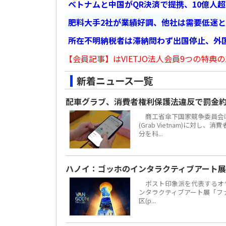
ベトナムと中国がQR決済で提携、10億人
肥料大手2社が業績好調、他社は需要低迷
所在不明納税者は滞納問わず出国停止、外
【会員記事】はVIETJO法人会員9つの特典の
新着ニュース一覧
配車グラブ、消費者権利保護法違反で罰金約
商工省傘下国家競争委員会は
(Grab Vietnam)に対し
分を科...
ハノイ：ゴッホのインタラクティブアート展
ポスト印象派を代表するオラ
ンタラクティブアート展「ファン・
区(p...