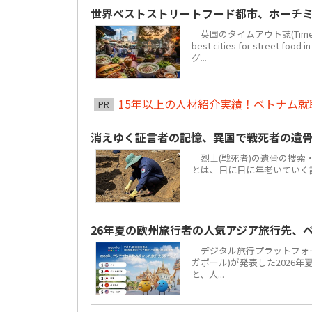
世界ベストストリートフード都市、ホーチミ
英国のタイムアウト誌(Time 
best cities for str
グ...
15年以上の人材紹介実績！ベトナム就職は
PR
消えゆく証言者の記憶、異国で戦死者の遺
烈士(戦死者)の遺骨の捜索
とは、日に日に年老いていく
26年夏の欧州旅行者の人気アジア旅行先、
デジタル旅行プラットフォーム「
ガポール)が発表した2026
と、人...