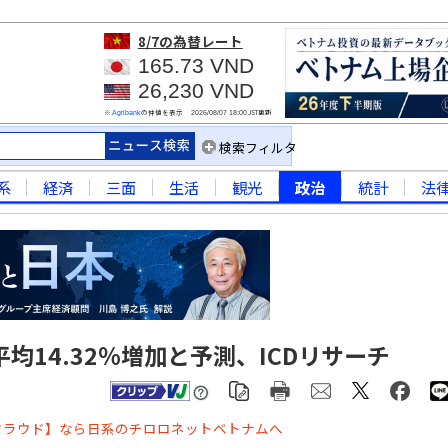
8/7
の為替レート
165.73 VND
26,230 VND
※
の仲値を表示
JST更新
Agribank
2026/08/07 18:00
検索フィルタ
系
経済
三面
生活
観光
政治
統計
法
均14.32％増加と予測、ICDリサーチ
クラウド】なら日系のチロロネットベトナムへ