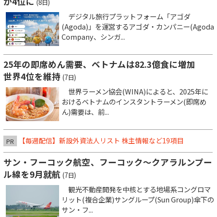
が4位に
(8日)
デジタル旅行プラットフォーム「アゴダ
(Agoda)」を運営するアゴダ・カンパニー(Agoda
Company、シンガ...
25年の即席めん需要、ベトナムは82.3億食に増加
世界4位を維持
(7日)
世界ラーメン協会(WINA)によると、2025年に
おけるベトナムのインスタントラーメン(即席め
ん)需要は、前...
【毎週配信】新設外資法人リスト 株主情報など19項目
PR
サン・フーコック航空、フーコック～クアラルンプー
ル線を9月就航
(7日)
観光不動産開発を中核とする地場系コングロマ
リット(複合企業)サングループ(Sun Group)傘下の
サン・フ...