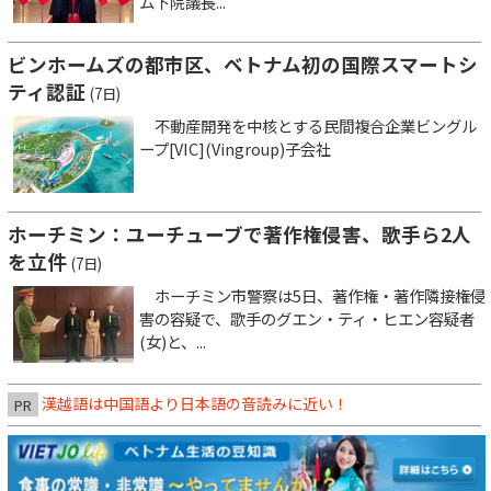
ム下院議長...
ビンホームズの都市区、ベトナム初の国際スマートシ
ティ認証
(7日)
不動産開発を中核とする民間複合企業ビングル
ープ[VIC](Vingroup)子会社
ホーチミン：ユーチューブで著作権侵害、歌手ら2人
を立件
(7日)
ホーチミン市警察は5日、著作権・著作隣接権侵
害の容疑で、歌手のグエン・ティ・ヒエン容疑者
(女)と、...
漢越語は中国語より日本語の音読みに近い！
PR