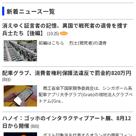
新着ニュース一覧
消えゆく証言者の記憶、異国で戦死者の遺骨を捜す
兵士たち【後編】
(10:25)
前編はこちら 烈士(戦死者)の遺骨
配車グラブ、消費者権利保護法違反で罰金約820万円
(8日)
商工省傘下国家競争委員会は、シンガポール系
配車アプリ大手グラブ(Grab)の現地法人グラブベ
トナム(Gra...
ハノイ：ゴッホのインタラクティブアート展、8月12
日から開催
(8日)
ポスト印象派を代表するオランダの画家フィン