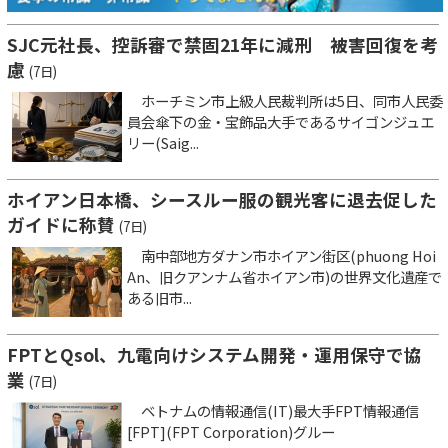
SJC元社長、控訴審で禁固21年に減刑 被害回復を考
慮
(7日)
ホーチミン市上級人民裁判所は5日、同市人民委
員会傘下の金・宝飾品大手であるサイゴンジュエ
リー(Saig...
ホイアン日本橋、シースルー服の観光客に退去促した
ガイドに称賛
(7日)
南中部地方ダナン市ホイアン街区(phuong Hoi
An、旧クアンナム省ホイアン市)の世界文化遺産で
ある旧市...
FPTとQsol、九電向けシステム開発・運用保守で協
業
(7日)
ベトナムの情報通信(IT)最大手FPT情報通信
[FPT](FPT Corporation)グルー