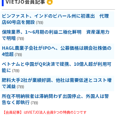
VIETJO会員記事
ビンファスト、インドのビハール州に初進出 代理
店60号店を開設
(7日)
保険業界、1～6月期の利益二極化鮮明 資産運用力
で明暗
(7日)
HAGL農業子会社がIPOへ、公募価格は親会社株価の
4倍超
(7日)
ベトナムと中国がQR決済で提携、10億人超が利用可
能に
(7日)
肥料大手2社が業績好調、他社は需要低迷とコスト増
で減益
(7日)
所在不明納税者は滞納問わず出国停止、外国人は警
告なく即執行
(7日)
【会員記事】はVIETJO法人会員9つの特典の1つです