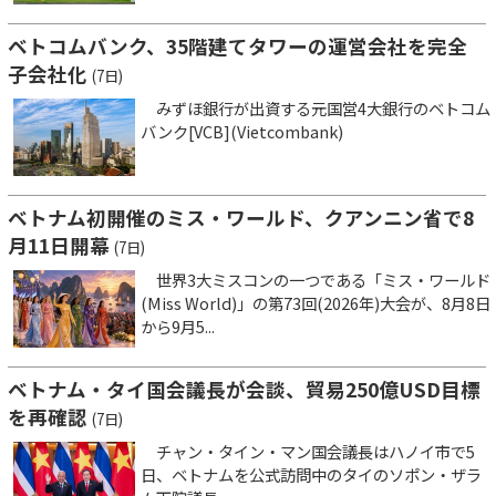
ベトコムバンク、35階建てタワーの運営会社を完全
子会社化
(7日)
みずほ銀行が出資する元国営4大銀行のベトコム
バンク[VCB](Vietcombank)
ベトナム初開催のミス・ワールド、クアンニン省で8
月11日開幕
(7日)
世界3大ミスコンの一つである「ミス・ワールド
(Miss World)」の第73回(2026年)大会が、8月8日
から9月5...
ベトナム・タイ国会議長が会談、貿易250億USD目標
を再確認
(7日)
チャン・タイン・マン国会議長はハノイ市で5
日、ベトナムを公式訪問中のタイのソポン・ザラ