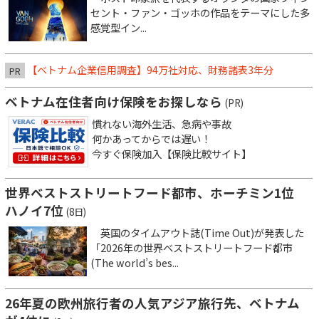
セント・ファン・ゴッホの作品をテーマにした多
感覚型イン...
【ベトナム企業信用調査】94万社対応、財務諸表3年分
PR
ベトナム在住者向け保険をお探しなら
(PR)
慣れない海外生活、急病や事故
何かあってからでは遅い！
今すぐ保険加入【保険比較サイト】
世界ベストストリートフード都市、ホーチミン1位
ハノイ7位
(8日)
英国のタイムアウト誌(Time Out)が発表した
「2026年の世界ベストストリートフード都市
(The world’s bes...
26年夏の欧州旅行者の人気アジア旅行先、ベトナム