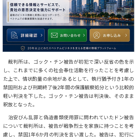
裁判所は、ゴック・チン被告が初犯で深い反省の色を示
し、これまでに多くの社会奉仕活動を行ったことを考慮し
た上で、情状酌量の余地があるとして、執行猶予付き1年の
禁固刑および刑期終了後2年間の保護観察処分という比較的
軽い判決を下した。ゴック・チン被告は判決後、そのまま
釈放となった。
治安びん乱罪と偽造書類使用罪に問われていたドン被告
について裁判所は、被告が戦争烈士を家族に持つことを考
慮し、禁固1年6か月の判決を言い渡した。被告は、犯行に