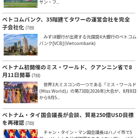
サン・フ...
ベトコムバンク、35階建てタワーの運営会社を完全
子会社化
(7日)
みずほ銀行が出資する元国営4大銀行のベトコム
バンク[VCB](Vietcombank)
ベトナム初開催のミス・ワールド、クアンニン省で8
月11日開幕
(7日)
世界3大ミスコンの一つである「ミス・ワールド
(Miss World)」の第73回(2026年)大会が、8月8日
から9月5...
ベトナム・タイ国会議長が会談、貿易250億USD目標
を再確認
(7日)
チャン・タイン・マン国会議長はハノイ市で5