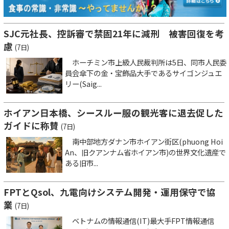
SJC元社長、控訴審で禁固21年に減刑 被害回復を考
慮
(7日)
ホーチミン市上級人民裁判所は5日、同市人民委
員会傘下の金・宝飾品大手であるサイゴンジュエ
リー(Saig...
ホイアン日本橋、シースルー服の観光客に退去促した
ガイドに称賛
(7日)
南中部地方ダナン市ホイアン街区(phuong Hoi
An、旧クアンナム省ホイアン市)の世界文化遺産で
ある旧市...
FPTとQsol、九電向けシステム開発・運用保守で協
業
(7日)
ベトナムの情報通信(IT)最大手FPT情報通信