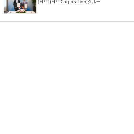
[FPT](FPT Corporation)グルー