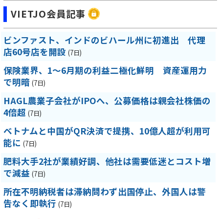
VIETJO会員記事
ビンファスト、インドのビハール州に初進出 代理
店60号店を開設
(7日)
保険業界、1～6月期の利益二極化鮮明 資産運用力
で明暗
(7日)
HAGL農業子会社がIPOへ、公募価格は親会社株価の
4倍超
(7日)
ベトナムと中国がQR決済で提携、10億人超が利用可
能に
(7日)
肥料大手2社が業績好調、他社は需要低迷とコスト増
で減益
(7日)
所在不明納税者は滞納問わず出国停止、外国人は警
告なく即執行
(7日)