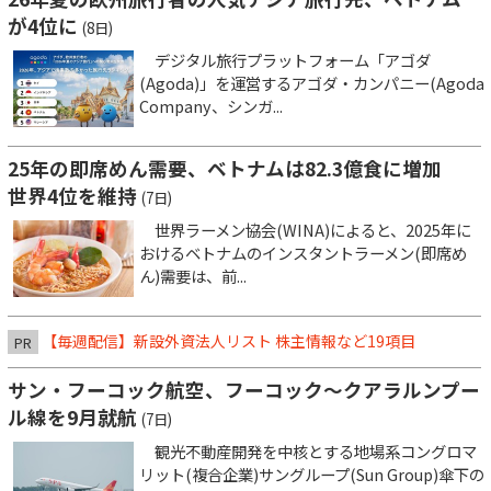
が4位に
(8日)
デジタル旅行プラットフォーム「アゴダ
(Agoda)」を運営するアゴダ・カンパニー(Agoda
Company、シンガ...
25年の即席めん需要、ベトナムは82.3億食に増加
世界4位を維持
(7日)
世界ラーメン協会(WINA)によると、2025年に
おけるベトナムのインスタントラーメン(即席め
ん)需要は、前...
【毎週配信】新設外資法人リスト 株主情報など19項目
PR
サン・フーコック航空、フーコック～クアラルンプー
ル線を9月就航
(7日)
観光不動産開発を中核とする地場系コングロマ
リット(複合企業)サングループ(Sun Group)傘下の