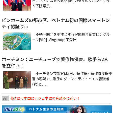
日、ベトナムを公式訪問中のタイのソポン・ザラ
ム下院議長...
ビンホームズの都市区、ベトナム初の国際スマートシ
ティ認証
(7日)
不動産開発を中核とする民間複合企業ビングル
ープ[VIC](Vingroup)子会社
ホーチミン：ユーチューブで著作権侵害、歌手ら2人
を立件
(7日)
ホーチミン市警察は5日、著作権・著作隣接権侵
害の容疑で、歌手のグエン・ティ・ヒエン容疑者
(女)と、...
漢越語は中国語より日本語の音読みに近い！
PR