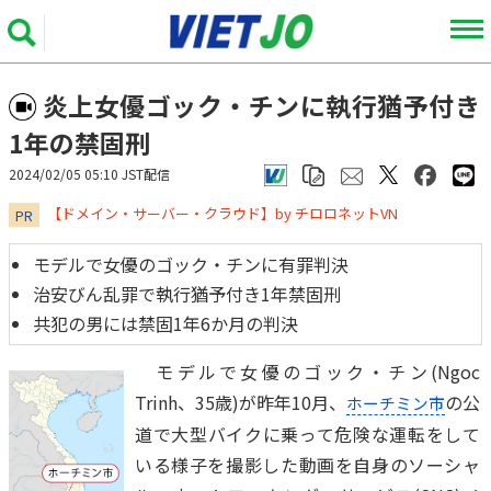
炎上女優ゴック・チンに執行猶予付き
1年の禁固刑
2024/02/05 05:10 JST配信
​​​​​​​【ドメイン・サーバー・クラウド】by チロロネットVN
PR
モデルで女優のゴック・チンに有罪判決
治安びん乱罪で執行猶予付き1年禁固刑
共犯の男には禁固1年6か月の判決
モデルで女優のゴック・チン(Ngoc
Trinh、35歳)が昨年10月、
の公
ホーチミン市
道で大型バイクに乗って危険な運転をして
いる様子を撮影した動画を自身のソーシャ