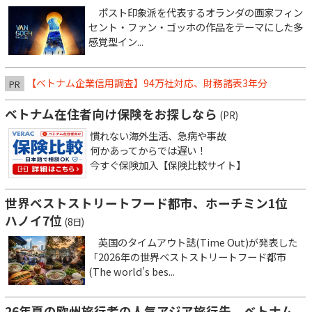
ポスト印象派を代表するオランダの画家フィン
セント・ファン・ゴッホの作品をテーマにした多
感覚型イン...
【ベトナム企業信用調査】94万社対応、財務諸表3年分
PR
ベトナム在住者向け保険をお探しなら
(PR)
慣れない海外生活、急病や事故
何かあってからでは遅い！
今すぐ保険加入【保険比較サイト】
世界ベストストリートフード都市、ホーチミン1位
ハノイ7位
(8日)
英国のタイムアウト誌(Time Out)が発表した
「2026年の世界ベストストリートフード都市
(The world’s bes...
26年夏の欧州旅行者の人気アジア旅行先、ベトナム