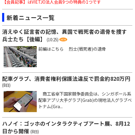
【会員記事】はVIETJO法人会員9つの特典の1つです
新着ニュース一覧
消えゆく証言者の記憶、異国で戦死者の遺骨を捜す
兵士たち【後編】
(10:25)
前編はこちら 烈士(戦死者)の遺骨
配車グラブ、消費者権利保護法違反で罰金約820万円
(8日)
商工省傘下国家競争委員会は、シンガポール系
配車アプリ大手グラブ(Grab)の現地法人グラブベ
トナム(Gra...
ハノイ：ゴッホのインタラクティブアート展、8月12
日から開催
(8日)