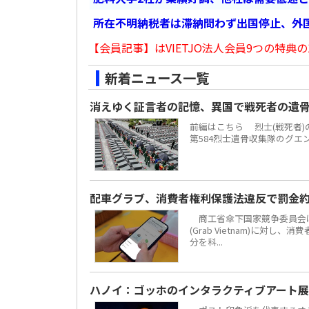
所在不明納税者は滞納問わず出国停止、外
【会員記事】はVIETJO法人会員9つの特典の
新着ニュース一覧
消えゆく証言者の記憶、異国で戦死者の遺
前編はこちら 烈士(戦死者
第584烈士遺骨収集隊のグエ
配車グラブ、消費者権利保護法違反で罰金約
商工省傘下国家競争委員会は
(Grab Vietnam)に対し
分を科...
ハノイ：ゴッホのインタラクティブアート展