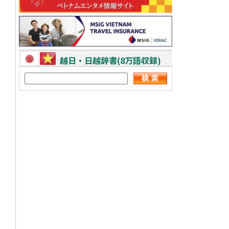
越日・日越辞書(8万語収録)