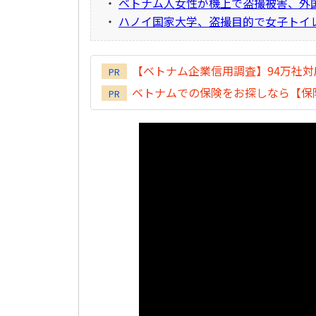
・
ベトナム人女性が機上で盗撮被害、外
・
ハノイ国家大学、盗撮目的で女子トイ
【ベトナム企業信用調査】94万社
PR
ベトナムでの保険をお探しなら【保険
PR