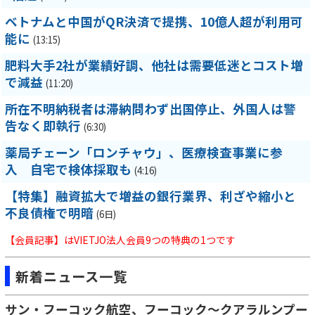
ベトナムと中国がQR決済で提携、10億人超が利用可
能に
(13:15)
肥料大手2社が業績好調、他社は需要低迷とコスト増
で減益
(11:20)
所在不明納税者は滞納問わず出国停止、外国人は警
告なく即執行
(6:30)
薬局チェーン「ロンチャウ」、医療検査事業に参
入 自宅で検体採取も
(4:16)
【特集】融資拡大で増益の銀行業界、利ざや縮小と
不良債権で明暗
(6日)
【会員記事】はVIETJO法人会員9つの特典の1つです
新着ニュース一覧
サン・フーコック航空、フーコック～クアラルンプー