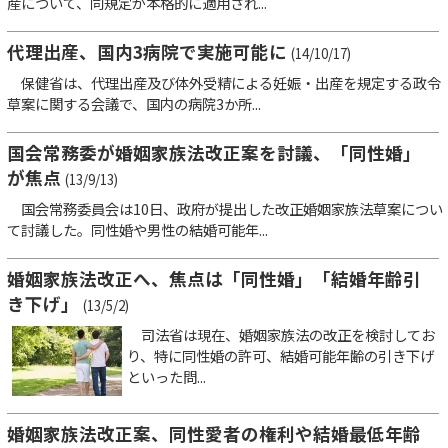
産について、同規定が本格的に適用され...
代理出産、国内3病院で実施可能に
(14/10/17)
保健省は、代理出産及び体外受精による妊娠・出産を規定する政令
草案に関する会議で、国内の病院3か所...
国会常務委が婚姻家族法改正案を討議、「同性婚」
が焦点
(13/9/13)
国会常務委員会は10日、政府が提出した改正婚姻家族法草案につい
て討議した。同性婚や男性の結婚可能年...
婚姻家族法改正へ、焦点は「同性婚」「結婚年齢引
き下げ」
(13/5/2)
司法省は現在、婚姻家族法の改正を検討してお
り、特に同性婚の許可、結婚可能年齢の引き下げ
といった問...
婚姻家族法改正案、同性愛者の権利や結婚最低年齢