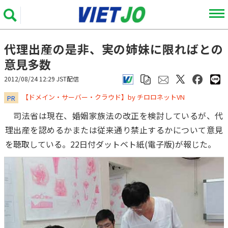
代理出産の是非、実の姉妹に限ればとの
意見多数
2012/08/24 12:29 JST配信
​​​​​​​【ドメイン・サーバー・クラウド】by チロロネットVN
PR
司法省は現在、婚姻家族法の改正を検討しているが、代
理出産を認めるかまたは従来通り禁止するかについて意見
を聴取している。22日付ダットベト紙(電子版)が報じた。