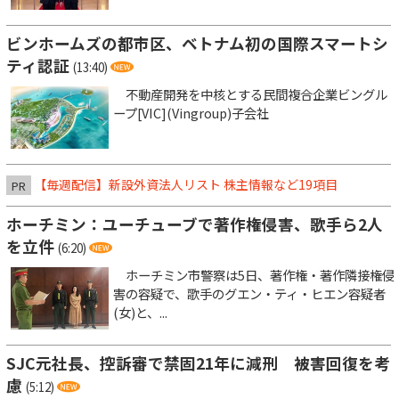
ビンホームズの都市区、ベトナム初の国際スマートシ
ティ認証
(13:40)
不動産開発を中核とする民間複合企業ビングル
ープ[VIC](Vingroup)子会社
【毎週配信】新設外資法人リスト 株主情報など19項目
PR
ホーチミン：ユーチューブで著作権侵害、歌手ら2人
を立件
(6:20)
ホーチミン市警察は5日、著作権・著作隣接権侵
害の容疑で、歌手のグエン・ティ・ヒエン容疑者
(女)と、...
SJC元社長、控訴審で禁固21年に減刑 被害回復を考
慮
(5:12)