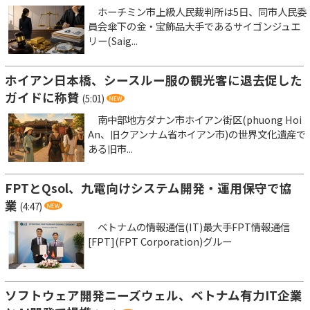
ホーチミン市上級人民裁判所は5日、同市人民委
員会傘下の金・宝飾品大手であるサイゴンジュエ
リー(Saig...
ホイアン日本橋、シースルー服の観光客に退去促した
ガイドに称賛
(5:01)
南中部地方ダナン市ホイアン街区(phuong Hoi
An、旧クアンナム省ホイアン市)の世界文化遺産で
ある旧市...
FPTとQsol、九電向けシステム開発・運用保守で協
業
(4:47)
ベトナムの情報通信(IT)最大手FPT情報通信
[FPT](FPT Corporation)グルー
ソフトウェア開発ニーズウェル、ベトナム有力IT企業