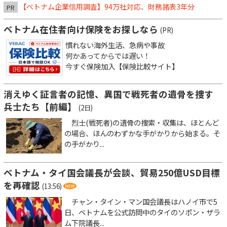
【ベトナム企業信用調査】94万社対応、財務諸表3年分
PR
ベトナム在住者向け保険をお探しなら
(PR)
慣れない海外生活、急病や事故
何かあってからでは遅い！
今すぐ保険加入【保険比較サイト】
消えゆく証言者の記憶、異国で戦死者の遺骨を捜す
兵士たち【前編】
(2日)
烈士(戦死者)の遺骨の捜索・収集は、ほとんど
の場合、ほんのわずかな手がかりから始まる。そ
の手がかり...
ベトナム・タイ国会議長が会談、貿易250億USD目標
を再確認
(13:56)
チャン・タイン・マン国会議長はハノイ市で5
日、ベトナムを公式訪問中のタイのソポン・ザラ
ム下院議長...