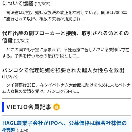
について協議
(12/6/29)
司法省は現在、婚姻家族法の改正を検討している。同法は2000年
に施行されて以降、複数の欠陥が指摘され...
代理出産の闇ブローカーと接触、取引される命とその
値段
(12/6/12)
どこの国でも子宝に恵まれず、不妊治療で苦しんでいる夫婦は存在
する。子供を持つための最終手段として...
バンコクで代理妊娠を強要された越人女性らを救出
(11/2/28)
タイ警察は23日、在タイベトナム大使館に助けを求めに来たベトナ
ム人女性の要請を受け、バンコク市内に...
VIETJO会員記事
HAGL農業子会社がIPOへ、公募価格は親会社株価の
4倍超
(13:24)