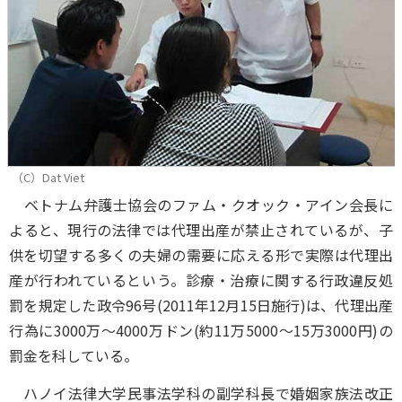
（C）Dat Viet
ベトナム弁護士協会のファム・クオック・アイン会長に
よると、現行の法律では代理出産が禁止されているが、子
供を切望する多くの夫婦の需要に応える形で実際は代理出
産が行われているという。診療・治療に関する行政違反処
罰を規定した政令96号(2011年12月15日施行)は、代理出産
行為に3000万～4000万ドン(約11万5000～15万3000円)の
罰金を科している。
ハノイ法律大学民事法学科の副学科長で婚姻家族法改正