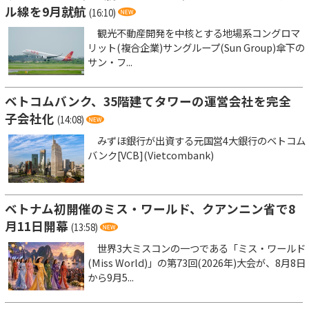
ル線を9月就航
(16:10)
観光不動産開発を中核とする地場系コングロマ
リット(複合企業)サングループ(Sun Group)傘下の
サン・フ...
ベトコムバンク、35階建てタワーの運営会社を完全
子会社化
(14:08)
みずほ銀行が出資する元国営4大銀行のベトコム
バンク[VCB](Vietcombank)
ベトナム初開催のミス・ワールド、クアンニン省で8
月11日開幕
(13:58)
世界3大ミスコンの一つである「ミス・ワールド
(Miss World)」の第73回(2026年)大会が、8月8日
から9月5...