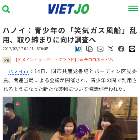
ハノイ：青少年の「笑気ガス風船」乱
用、取り締まりに向け調査へ
2017/02/17 04:01 JST配信
​​​​​​​【ドメイン・サーバー・クラウド】by チロロネットVN
PR
で14日、同市共産党書記とバーディン区党委
ハノイ市
員、関連当局による会議が開催され、青少年の間で乱用さ
れるようになった新たな薬物について協議が行われた。