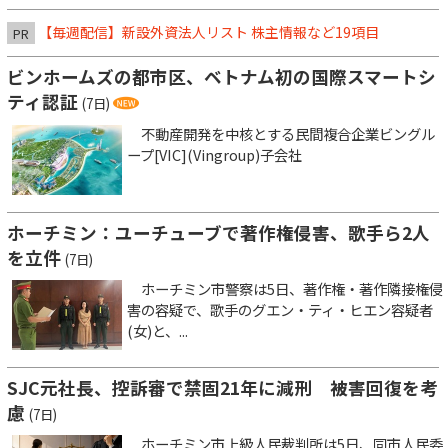
【毎週配信】新設外資法人リスト 株主情報など19項目
PR
ビンホームズの都市区、ベトナム初の国際スマートシ
ティ認証
(7日)
不動産開発を中核とする民間複合企業ビングル
ープ[VIC](Vingroup)子会社
ホーチミン：ユーチューブで著作権侵害、歌手ら2人
を立件
(7日)
ホーチミン市警察は5日、著作権・著作隣接権侵
害の容疑で、歌手のグエン・ティ・ヒエン容疑者
(女)と、...
SJC元社長、控訴審で禁固21年に減刑 被害回復を考
慮
(7日)
ホーチミン市上級人民裁判所は5日、同市人民委