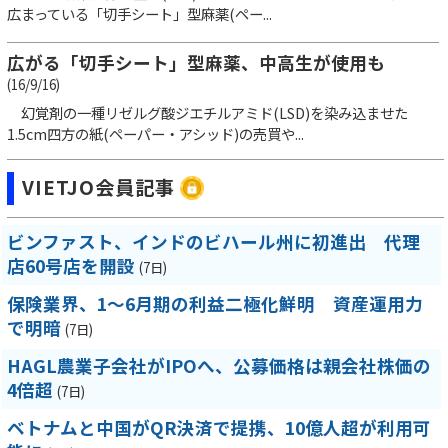
広まっている「切手シート」型麻薬(ペー...
広がる「切手シート」型麻薬、中高生が使用も
(16/9/16)
幻覚剤の一種リゼルグ酸ジエチルアミド(LSD)を染み込ませた
1.5cm四方の紙(ペーパー・アシッド)の売買や...
VIETJO会員記事
ビンファスト、インドのビハール州に初進出 代理
店60号店を開設
(7日)
保険業界、1～6月期の利益二極化鮮明 資産運用力
で明暗
(7日)
HAGL農業子会社がIPOへ、公募価格は親会社株価の
4倍超
(7日)
ベトナムと中国がQR決済で提携、10億人超が利用可