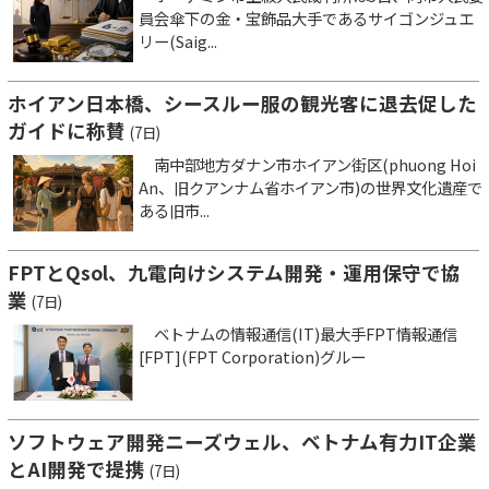
員会傘下の金・宝飾品大手であるサイゴンジュエ
リー(Saig...
ホイアン日本橋、シースルー服の観光客に退去促した
ガイドに称賛
(7日)
南中部地方ダナン市ホイアン街区(phuong Hoi
An、旧クアンナム省ホイアン市)の世界文化遺産で
ある旧市...
FPTとQsol、九電向けシステム開発・運用保守で協
業
(7日)
ベトナムの情報通信(IT)最大手FPT情報通信
[FPT](FPT Corporation)グルー
ソフトウェア開発ニーズウェル、ベトナム有力IT企業
とAI開発で提携
(7日)