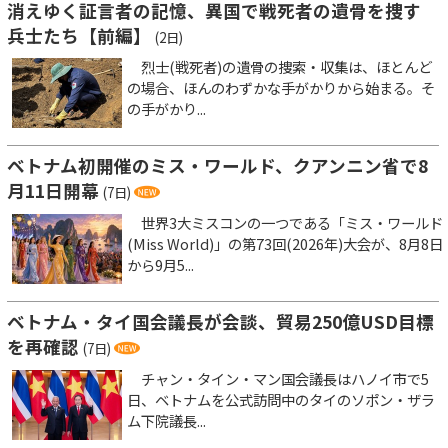
消えゆく証言者の記憶、異国で戦死者の遺骨を捜す
兵士たち【前編】
(2日)
烈士(戦死者)の遺骨の捜索・収集は、ほとんど
の場合、ほんのわずかな手がかりから始まる。そ
の手がかり...
ベトナム初開催のミス・ワールド、クアンニン省で8
月11日開幕
(7日)
世界3大ミスコンの一つである「ミス・ワールド
(Miss World)」の第73回(2026年)大会が、8月8日
から9月5...
ベトナム・タイ国会議長が会談、貿易250億USD目標
を再確認
(7日)
チャン・タイン・マン国会議長はハノイ市で5
日、ベトナムを公式訪問中のタイのソポン・ザラ
ム下院議長...