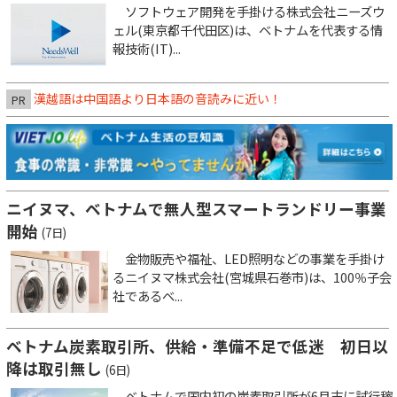
ソフトウェア開発を手掛ける株式会社ニーズウ
ェル(東京都千代田区)は、ベトナムを代表する情
報技術(IT)...
漢越語は中国語より日本語の音読みに近い！
PR
ニイヌマ、ベトナムで無人型スマートランドリー事業
開始
(7日)
金物販売や福祉、LED照明などの事業を手掛け
るニイヌマ株式会社(宮城県石巻市)は、100％子会
社であるベ...
ベトナム炭素取引所、供給・準備不足で低迷 初日以
降は取引無し
(6日)
ベトナムで国内初の炭素取引所が6月末に試行稼