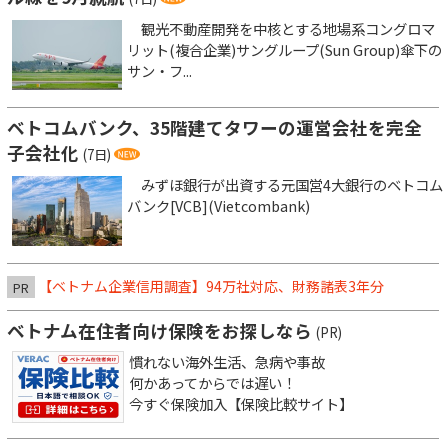
観光不動産開発を中核とする地場系コングロマ
リット(複合企業)サングループ(Sun Group)傘下の
サン・フ...
ベトコムバンク、35階建てタワーの運営会社を完全
子会社化
(7日)
みずほ銀行が出資する元国営4大銀行のベトコム
バンク[VCB](Vietcombank)
【ベトナム企業信用調査】94万社対応、財務諸表3年分
PR
ベトナム在住者向け保険をお探しなら
(PR)
慣れない海外生活、急病や事故
何かあってからでは遅い！
今すぐ保険加入【保険比較サイト】