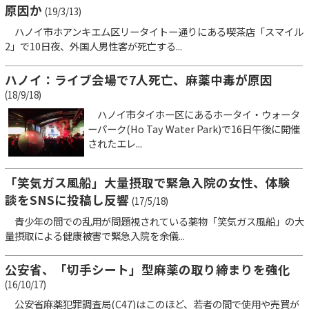
原因か
(19/3/13)
ハノイ市ホアンキエム区リータイトー通りにある喫茶店「スマイル
2」で10日夜、外国人男性客が死亡する...
ハノイ：ライブ会場で7人死亡、麻薬中毒が原因
(18/9/18)
ハノイ市タイホー区にあるホータイ・ウォータ
ーパーク(Ho Tay Water Park)で16日午後に開催
されたエレ...
「笑気ガス風船」大量摂取で緊急入院の女性、体験
談をSNSに投稿し反響
(17/5/18)
青少年の間での乱用が問題視されている薬物「笑気ガス風船」の大
量摂取による健康被害で緊急入院を余儀...
公安省、「切手シート」型麻薬の取り締まりを強化
(16/10/17)
公安省麻薬犯罪調査局(C47)はこのほど、若者の間で使用や売買が