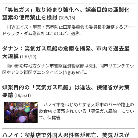
「笑気ガス」取り締まり強化へ、娯楽目的の亜酸化
窒素の使用禁止を検討
(20/5/15)
HIV/エイズ・麻薬・売春防止国家委員会の委員長を兼務するブー・
ドゥック・ダム副首相はこのほど、通称...
ダナン：笑気ガス風船の倉庫を摘発、市内で過去最
大規模
(19/7/12)
南中部沿岸地方ダナン市警察経済警察部は8日、同市リエンチエウ
区ホアミン街区グエンタイビン(Nguyen T...
娯楽目的の「笑気ガス風船」は違法、保健省が対策
要請
(19/5/31)
ハノイ市をはじめとする大都市のバーや路上の
飲食店で販売されている「笑気ガス風船」につい
て、保健省...
ハノイ：喫茶店で外国人男性客が死亡、笑気ガスが