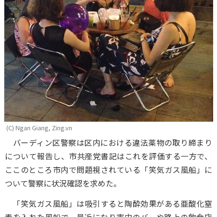
(C) Ngan Giang, Zing.vn
バーディン区警察は区内における違法薬物の取り締まり
について報告し、市共産党書記はこれを評価する一方で、
ここのところ市内で問題視されている「笑気ガス風船」に
ついて警察に状況確認を求めた。
「笑気ガス風船」は吸引すると陶酔効果がある亜酸化窒