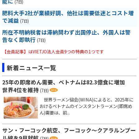
能に
(7日)
肥料大手2社が業績好調、他社は需要低迷とコスト増
で減益
(7日)
所在不明納税者は滞納問わず出国停止、外国人は警
告なく即執行
(7日)
【会員記事】はVIETJO法人会員9つの特典の1つです
新着ニュース一覧
25年の即席めん需要、ベトナムは82.3億食に増加
世界4位を維持
(7日)
世界ラーメン協会(WINA)によると、2025年に
おけるベトナムのインスタントラーメン(即席め
ん)需要は、前...
サン・フーコック航空、フーコック～クアラルンプー
ル線を9月就航
(7日)