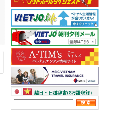
越日・日越辞書(8万語収録)