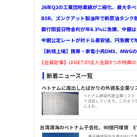
26年Q2の工業団地業績が二極化、最大手
BSR、ズンクアット製油所で新原油タンク稼
銀行間翌日物金利が年6.3％に急騰、中銀
中銀公定レートが対ドル最安値、円急騰で
【新規上場】携帯・家電小売DMX、MWG
【会員記事】はVIETJO法人会員9つの特典の
新着ニュース一覧
ベトナムに進出したばかりの外資系企業リ
ベトナム新設外資企業リスト
て注目しています。このよう
に入れ...
台湾鴻海のベトナム子会社、90億円増資 
電子機器受託生産(EMS)で