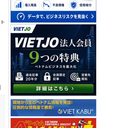
ット
の
、