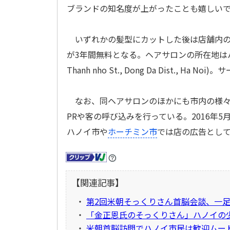
ブランドの知名度が上がったことも嬉しい
いずれかの髪型にカットした後は店舗内の
が3年間無料となる。ヘアサロンの所在地はハノ
Thanh nho St., Dong Da Dist.,
なお、同ヘアサロンのほかにも市内の様々
PRや客の呼び込みを行っている。2016年
ハノイ市や
ホーチミン市
では店の広告とし
【関連記事】
・
第2回米朝そっくりさん首脳会談、一
・
「金正恩氏のそっくりさん」ハノイの
・
米朝首脳訪問でハノイ市民は歓迎ムー