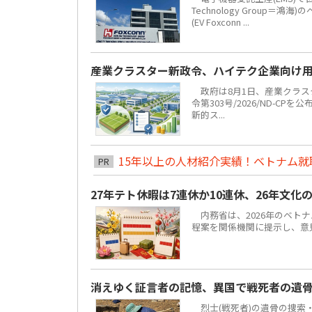
Technology Grou
(EV Foxconn ...
産業クラスター新政令、ハイテク企業向け
政府は8月1日、産業クラスタ
令第303号/2026/ND-C
新的ス...
15年以上の人材紹介実績！ベトナム就職は
PR
27年テト休暇は7連休か10連休、26年文化
内務省は、2026年のベトナ
程案を関係機関に提示し、意見聴
消えゆく証言者の記憶、異国で戦死者の遺
烈士(戦死者)の遺骨の捜索