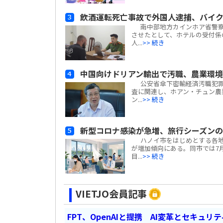
飲酒運転死亡事故で外国人逮捕、バイ
南中部地方カインホア省警察
させたとして、ホテルの受付係
人...
>> 続き
中国向けドリアン輸出で汚職、農業環
公安省傘下密輸経済汚職犯罪捜
査に関連し、ホアン・チュン農業
ン...
>> 続き
新型コロナ感染が急増、旅行シーズン
ハノイ市をはじめとする各地の
が増加傾向にある。同市では7月
目...
>> 続き
VIETJO会員記事
FPT、OpenAIと提携 AI変革とセキュリ