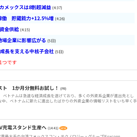
ベカメックスは8割超減益
(4:37)
働 貯蔵能力+12.5％増
(4:26)
は資金供給
(4:15)
地場企業に影響広がる
(5日)
の成長を支える中核子会社
(5日)
1つです
スト 1か月分無料お試し！
(PR)
 ベトナムは急速な経済成長を遂げており、多くの外資系企業が進出先とし
な中、ベトナムに新たに進出したばかりの外資企業の情報リストをいち早く
EV充電スタンド生産へ
(14:41)
世界最大手の台湾フォックスコン・テクノロジー・グループ(Foxconn