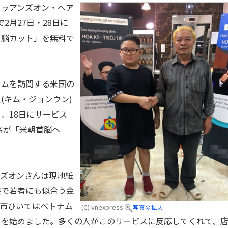
トゥアンズオン・ヘア
同市で2月27日・28日に
首脳カット」を無料で
ムを訪問する米国の
(キム・ジョンウン)
。18日にサービス
客が「米朝首脳ヘ
ズオンさんは現地紙
髪で若者にも似合う金
市ひいてはベトナム
(C) vnexpress
写真の拡大.
スを始めました。多くの人がこのサービスに反応してくれて、