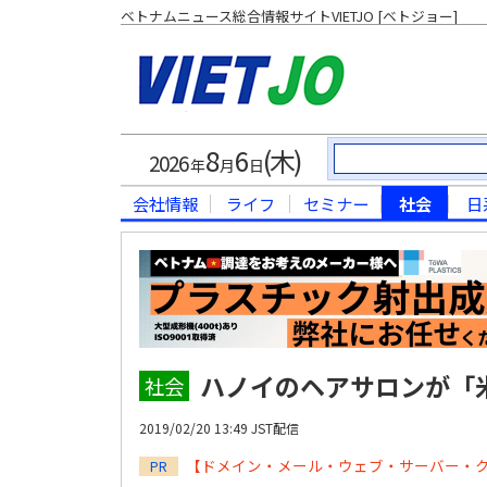
ベトナムニュース総合情報サイトVIETJO [ベトジョー]
8
6
(木)
2026
年
月
日
会社情報
ライフ
セミナー
社会
日
ハノイのヘアサロンが「
社会
2019/02/20 13:49 JST配信
【ドメイン・メール・ウェブ・サーバー・
PR