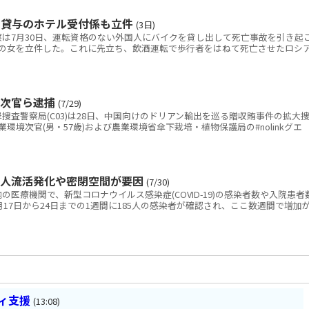
ク貸与のホテル受付係も立件
(3日)
は7月30日、運転資格のない外国人にバイクを貸し出して死亡事故を引き起
の女を立件した。これに先立ち、飲酒運転で歩行者をはねて死亡させたロシ
境次官ら逮捕
(7/29)
査警察局(C03)は28日、中国向けのドリアン輸出を巡る贈収賄事件の拡大
環境次官(男・57歳)および農業環境省傘下栽培・植物保護局の#nolinkグエ
の人流活発化や密閉空間が要因
(7/30)
医療機関で、新型コロナウイルス感染症(COVID-19)の感染者数や入院患者
17日から24日までの1週間に185人の感染者が確認され、ここ数週間で増加
ティ支援
(13:08)