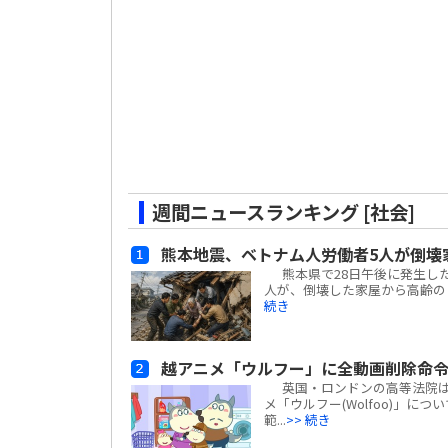
週間ニュースランキング [社会]
熊本地震、ベトナム人労働者5人が倒壊
熊本県で28日午後に発生した
人が、倒壊した家屋から高齢の日
続き
越アニメ「ウルフー」に全動画削除命
英国・ロンドンの高等法院は、ベ
メ「ウルフー(Wolfoo)」につ
範...
>> 続き