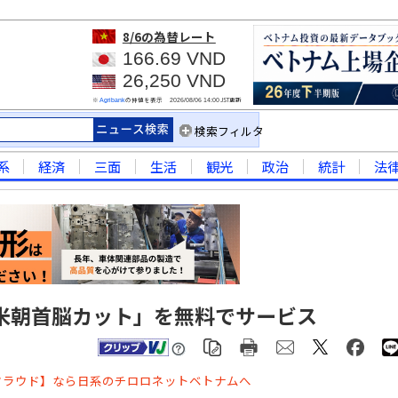
8/6
の為替レート
166.69 VND
26,250 VND
※
の仲値を表示
JST更新
Agribank
2026/08/06 14:00
検索フィルタ
系
経済
三面
生活
観光
政治
統計
法
米朝首脳カット」を無料でサービス
クラウド】なら日系のチロロネットベトナムへ