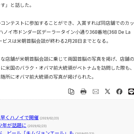
です」と話した。
コンテストに参加することができ、入賞すれば同店舗でのカ
イ市ドンダー区デーラータイン小通り368番地(368 De La
 Ha Noi)。サービスは米朝首脳会談が終わる2月28日までとなる。
な店舗が米朝首脳会談に乗じて両国首脳の写真を掲げ、店舗
5月に米国のバラク・オバマ前大統領がベトナムを訪問した際も
て随所にオバマ前大統領の写真が掲げられた。
足早くハノイで開催
(2019/02/23)
少年が話題に
(2019/02/23)
ド、ビール「キムジョンエール」も
(2019/02/22)