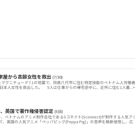
家屋から高齢女性を救出
(7/30)
マグニチュード7.1の地震で、同県八代市に住む特定技能のベトナム人労働者
本人女性を救出した。 5人は仕事からの帰宅途中に、近所に住む1人暮...
>
令、英国で著作権侵害認定
(5日)
トナムのアニメ制作会社であるSコネクト(Sconnect)が制作する人気ア
いて、英国の人気アニメ「ペッパピッグ(Peppa Pig)」の音声を無断使用し、広