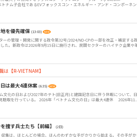
p＝鴻海)のベトナム子会社であるEVフォックスコン・エネルギー・アンド・コンポーネ
用地を優先確保
(13:03)
ーの管理・開発に関する政令第32号/2024/ND-CPの一部を改正・補足する
Pを公布した。新政令は2026年9月15日に施行され、民間セクターのハイテク企業や
【R-VIETNAM】
の日は最大4連休案
(6:35)
ム文化の日および2027年のテト(旧正月)と建国記念日に伴う休暇について、
取を行っている。 2026年「ベトナム文化の日」は最大4連休 2026年11..
骨を捜す兵士たち【前編】
(2日)
・収集は、ほとんどの場合、ほんのわずかな手がかりから始まる。その手がか