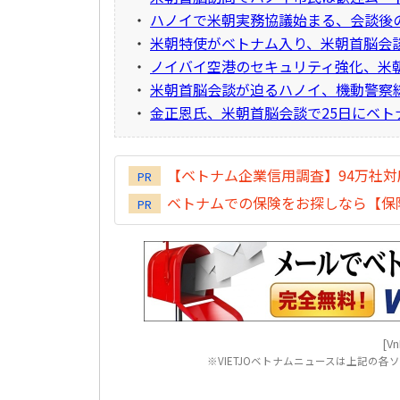
・
ハノイで米朝実務協議始まる、会談後
・
米朝特使がベトナム入り、米朝首脳会
・
ノイバイ空港のセキュリティ強化、米
・
米朝首脳会談が迫るハノイ、機動警察
・
金正恩氏、米朝首脳会談で25日にベト
【ベトナム企業信用調査】94万社
PR
ベトナムでの保険をお探しなら【保険
PR
[Vn
※VIETJOベトナムニュースは上記の