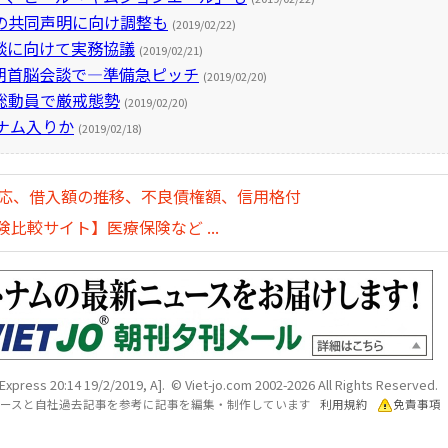
の共同声明に向け調整も
(2019/02/22)
談に向けて実務協議
(2019/02/21)
朝首脳会談で―準備急ピッチ
(2019/02/20)
総動員で厳戒態勢
(2019/02/20)
ナム入りか
(2019/02/18)
対応、借入額の推移、不良債権額、信用格付
比較サイト】医療保険など ...
Express 20:14 19/2/2019, A]. © Viet-jo.com 2002-2026 All Rights Reserved.
各ソースと自社過去記事を参考に記事を編集・制作しています
利用規約
免責事項