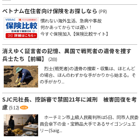
ベトナム在住者向け保険をお探しなら
(PR)
慣れない海外生活、急病や事故
何かあってからでは遅い！
今すぐ保険加入【保険比較サイト】
消えゆく証言者の記憶、異国で戦死者の遺骨を捜す
兵士たち【前編】
(2日)
烈士(戦死者)の遺骨の捜索・収集は、ほとんど
の場合、ほんのわずかな手がかりから始まる。そ
の手がかり...
SJC元社長、控訴審で禁固21年に減刑 被害回復を考
慮
(5:12)
ホーチミン市上級人民裁判所は5日、同市人民委
員会傘下の金・宝飾品大手であるサイゴンジュエ
リー(Saig...