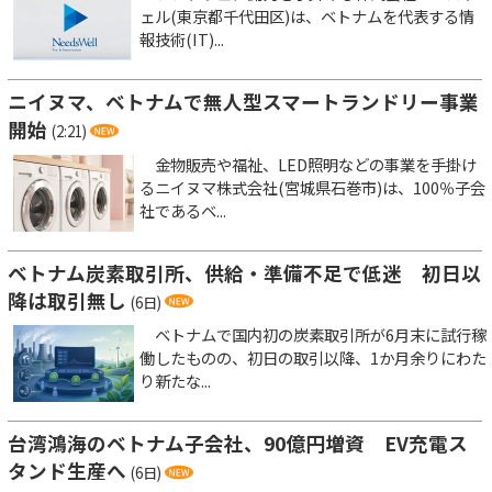
ェル(東京都千代田区)は、ベトナムを代表する情
報技術(IT)...
ニイヌマ、ベトナムで無人型スマートランドリー事業
開始
(2:21)
金物販売や福祉、LED照明などの事業を手掛け
るニイヌマ株式会社(宮城県石巻市)は、100％子会
社であるベ...
ベトナム炭素取引所、供給・準備不足で低迷 初日以
降は取引無し
(6日)
ベトナムで国内初の炭素取引所が6月末に試行稼
働したものの、初日の取引以降、1か月余りにわた
り新たな...
台湾鴻海のベトナム子会社、90億円増資 EV充電ス
タンド生産へ
(6日)