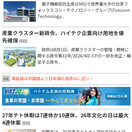
電子機器受託生産(EMS)で世界最大手の台湾フ
ォックスコン・テクノロジー・グループ(Foxconn
Technology...
産業クラスター新政令、ハイテク企業向け用地を優
先確保
(6日)
政府は8月1日、産業クラスターの管理・開発に
関する政令第32号/2024/ND-CPの一部を改正・補
足する政令...
漢越語は中国語より日本語の音読みに近い！
PR
27年テト休暇は7連休か10連休、26年文化の日は最大
4連休案
(6日)
内務省は、2026年のベトナム文化の日および