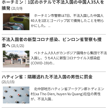
ホーチミン：1区のホテルで不法入国の中国人35人を
摘発
(21/3/9)
ホーチミン市警察は7日、不法入国した中国人
40人を1区とゴーバップ区で摘発したことを明ら
かにした。 ...
不法入国者の新型コロナ感染、ビンロン省警察も捜
査へ
(21/1/21)
ベトナム人9人がカンボジア国境から集団で不法
入国し、うち4人に新型コロナウイルス感染症
(COVID-19)の...
ハティン省：隔離逃れた不法入国の男性に罰金
(21/1/15)
北中部地方ハティン省ブークアン郡トディエン
村(xa Tho Dien, huyen Vu Quang)在住の男性
が、不法入国...