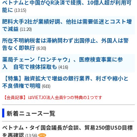
ベトナムと中国がQR決済で提携、10億人超が利用可
能に
(13:15)
肥料大手2社が業績好調、他社は需要低迷とコスト増
で減益
(11:20)
所在不明納税者は滞納問わず出国停止、外国人は警
告なく即執行
(6:30)
薬局チェーン「ロンチャウ」、医療検査事業に参
入 自宅で検体採取も
(4:16)
【特集】融資拡大で増益の銀行業界、利ざや縮小と
不良債権で明暗
(6日)
【会員記事】はVIETJO法人会員9つの特典の1つです
新着ニュース一覧
ベトナム・タイ国会議長が会談、貿易250億USD目標
を再確認
(13:56)