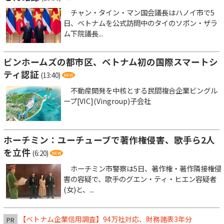
チャン・タイン・マン国会議長はハノイ市で5
日、ベトナムを公式訪問中のタイのソポン・ザラ
ム下院議長...
ビンホームズの都市区、ベトナム初の国際スマートシ
ティ認証
(13:40)
不動産開発を中核とする民間複合企業ビングル
ープ[VIC](Vingroup)子会社
ホーチミン：ユーチューブで著作権侵害、歌手ら2人
を立件
(6:20)
ホーチミン市警察は5日、著作権・著作隣接権侵
害の容疑で、歌手のグエン・ティ・ヒエン容疑者
(女)と、...
【ベトナム企業信用調査】94万社対応、財務諸表3年分
PR