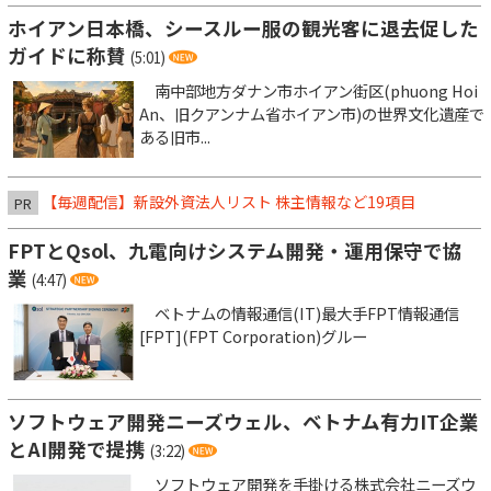
ホイアン日本橋、シースルー服の観光客に退去促した
ガイドに称賛
(5:01)
南中部地方ダナン市ホイアン街区(phuong Hoi
An、旧クアンナム省ホイアン市)の世界文化遺産で
ある旧市...
【毎週配信】新設外資法人リスト 株主情報など19項目
PR
FPTとQsol、九電向けシステム開発・運用保守で協
業
(4:47)
ベトナムの情報通信(IT)最大手FPT情報通信
[FPT](FPT Corporation)グルー
ソフトウェア開発ニーズウェル、ベトナム有力IT企業
とAI開発で提携
(3:22)
ソフトウェア開発を手掛ける株式会社ニーズウ