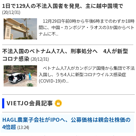
1日で129人の不法入国者を発見、主に越中国境で
(20/12/31)
12月29日午前0時から午後6時までのわずか18時
間に、中国・カンボジア・ラオスの3か国からベト
ナムに不...
不法入国のベトナム人7人、刑事処分へ 4人が新型
コロナ感染
(20/12/31)
ベトナム人7人がカンボジア国境から集団で不法
入国し、うち4人に新型コロナウイルス感染症
(COVID-19)の...
VIETJO会員記事
HAGL農業子会社がIPOへ、公募価格は親会社株価の
4倍超
(13:24)