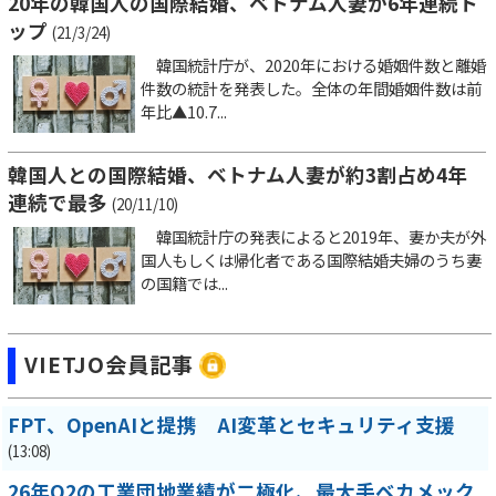
20年の韓国人の国際結婚、ベトナム人妻が6年連続ト
ップ
(21/3/24)
韓国統計庁が、2020年における婚姻件数と離婚
件数の統計を発表した。全体の年間婚姻件数は前
年比▲10.7...
韓国人との国際結婚、ベトナム人妻が約3割占め4年
連続で最多
(20/11/10)
韓国統計庁の発表によると2019年、妻か夫が外
国人もしくは帰化者である国際結婚夫婦のうち妻
の国籍では...
VIETJO会員記事
FPT、OpenAIと提携 AI変革とセキュリティ支援
(13:08)
26年Q2の工業団地業績が二極化、最大手ベカメック