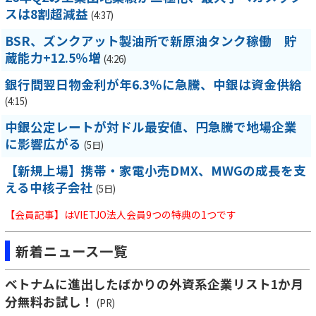
スは8割超減益
(4:37)
BSR、ズンクアット製油所で新原油タンク稼働 貯
蔵能力+12.5％増
(4:26)
銀行間翌日物金利が年6.3％に急騰、中銀は資金供給
(4:15)
中銀公定レートが対ドル最安値、円急騰で地場企業
に影響広がる
(5日)
【新規上場】携帯・家電小売DMX、MWGの成長を支
える中核子会社
(5日)
【会員記事】はVIETJO法人会員9つの特典の1つです
新着ニュース一覧
ベトナムに進出したばかりの外資系企業リスト1か月
分無料お試し！
(PR)