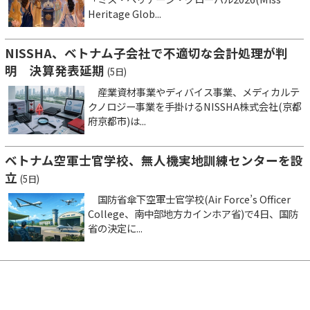
Heritage Glob...
NISSHA、ベトナム子会社で不適切な会計処理が判
明 決算発表延期
(5日)
産業資材事業やディバイス事業、メディカルテ
クノロジー事業を手掛けるNISSHA株式会社(京都
府京都市)は...
ベトナム空軍士官学校、無人機実地訓練センターを設
立
(5日)
国防省傘下空軍士官学校(Air Force’s Officer
College、南中部地方カインホア省)で4日、国防
省の決定に...