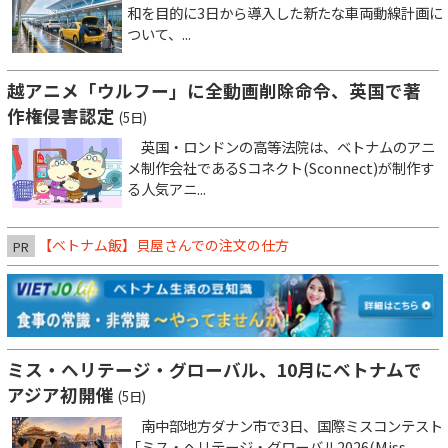
和を目的に3日から導入した新たな車両動線計画に
ついて、...
越アニメ「ウルフー」に全動画削除命令、英国で著
作権侵害認定
(5日)
英国・ロンドンの高等法院は、ベトナムのアニ
メ制作会社であるSコネクト(Sconnect)が制作す
る人気アニ...
【ベトナム飯】貝屋さんでの注文の仕方
PR
ミス・ヘリテージ・グローバル、10月にベトナムで
アジア初開催
(5日)
南中部地方ダナン市で3日、国際ミスコンテスト
「ミス・ヘリテージ・グローバル2026(Miss