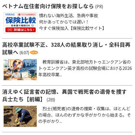
ベトナム在住者向け保険をお探しなら
(PR)
慣れない海外生活、急病や事故
何かあってからでは遅い！
今すぐ保険加入【保険比較サイト】
高校卒業試験不正、328人の結果取り消し・全科目再
試験へ
(6:07)
教育訓練省は、東北部地方トゥエンクアン省の
トゥエンクアン英才高校の試験会場における2026
年高校卒業...
消えゆく証言者の記憶、異国で戦死者の遺骨を捜す
兵士たち【前編】
(2日)
烈士(戦死者)の遺骨の捜索・収集は、ほとんど
の場合、ほんのわずかな手がかりから始まる。そ
の手がかり...