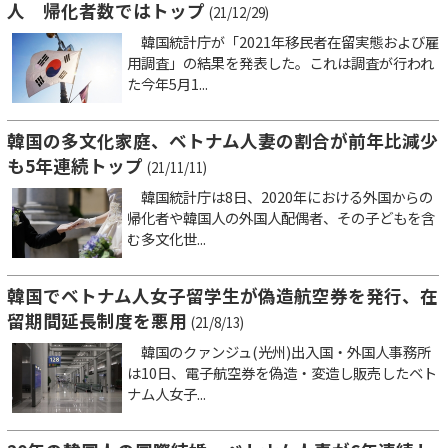
人 帰化者数ではトップ
(21/12/29)
韓国統計庁が「2021年移民者在留実態および雇
用調査」の結果を発表した。これは調査が行われ
た今年5月1...
韓国の多文化家庭、ベトナム人妻の割合が前年比減少
も5年連続トップ
(21/11/11)
韓国統計庁は8日、2020年における外国からの
帰化者や韓国人の外国人配偶者、その子どもを含
む多文化世...
韓国でベトナム人女子留学生が偽造航空券を発行、在
留期間延長制度を悪用
(21/8/13)
韓国のクァンジュ(光州)出入国・外国人事務所
は10日、電子航空券を偽造・変造し販売したベト
ナム人女子...