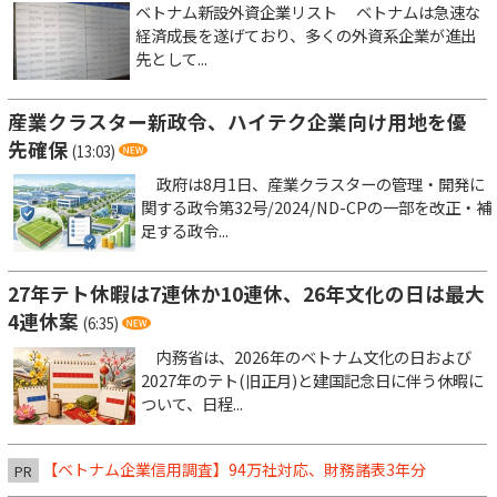
ベトナム新設外資企業リスト ベトナムは急速な
経済成長を遂げており、多くの外資系企業が進出
先として...
産業クラスター新政令、ハイテク企業向け用地を優
先確保
(13:03)
政府は8月1日、産業クラスターの管理・開発に
関する政令第32号/2024/ND-CPの一部を改正・補
足する政令...
27年テト休暇は7連休か10連休、26年文化の日は最大
4連休案
(6:35)
内務省は、2026年のベトナム文化の日および
2027年のテト(旧正月)と建国記念日に伴う休暇に
ついて、日程...
【ベトナム企業信用調査】94万社対応、財務諸表3年分
PR