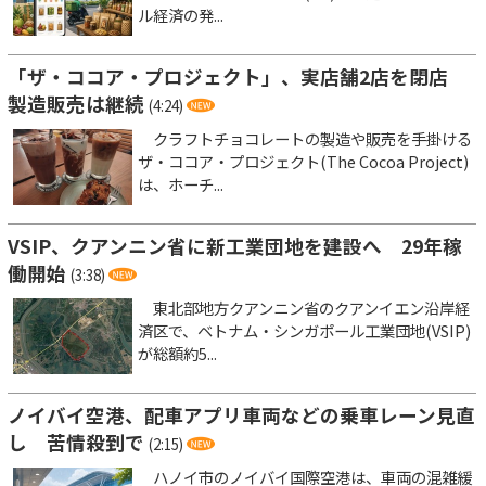
ル経済の発...
「ザ・ココア・プロジェクト」、実店舗2店を閉店
製造販売は継続
(4:24)
クラフトチョコレートの製造や販売を手掛ける
ザ・ココア・プロジェクト(The Cocoa Project)
は、ホーチ...
VSIP、クアンニン省に新工業団地を建設へ 29年稼
働開始
(3:38)
東北部地方クアンニン省のクアンイエン沿岸経
済区で、ベトナム・シンガポール工業団地(VSIP)
が総額約5...
ノイバイ空港、配車アプリ車両などの乗車レーン見直
し 苦情殺到で
(2:15)
ハノイ市のノイバイ国際空港は、車両の混雑緩