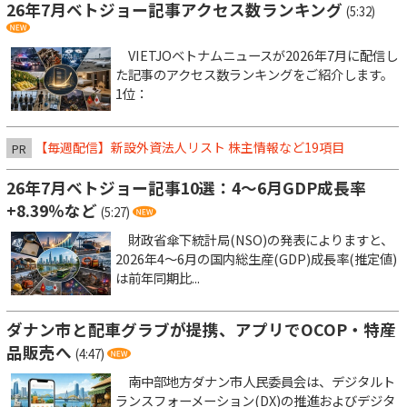
26年7月ベトジョー記事アクセス数ランキング
(5:32)
VIETJOベトナムニュースが2026年7月に配信し
た記事のアクセス数ランキングをご紹介します。
1位：
【毎週配信】新設外資法人リスト 株主情報など19項目
PR
26年7月ベトジョー記事10選：4～6月GDP成長率
+8.39％など
(5:27)
財政省傘下統計局(NSO)の発表によりますと、
2026年4～6月の国内総生産(GDP)成長率(推定値)
は前年同期比...
ダナン市と配車グラブが提携、アプリでOCOP・特産
品販売へ
(4:47)
南中部地方ダナン市人民委員会は、デジタルト
ランスフォーメーション(DX)の推進およびデジタ