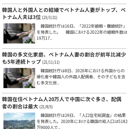
韓国人と外国人との結婚でベトナム人妻がトップ、ベ
トナム人夫は3位
(23/3/21)
韓国統計庁は16日、「2022年婚姻・離婚統計」
を発表した。 韓国における2022年の婚姻件数は
19万17...
韓国の多文化家庭、ベトナム人妻の割合が前年比減少
も5年連続トップ
(21/11/11)
韓国統計庁は8日、2020年における外国からの
帰化者や韓国人の外国人配偶者、その子どもを含
む多文化世...
韓国在住ベトナム人20万人で中国に次ぐ多さ、配偶
者の割合は最大
(21/8/5)
韓国統計庁は29日、「人口住宅総調査」の結果
を発表した。2020年における韓国の総人口は5182
万9000人で...