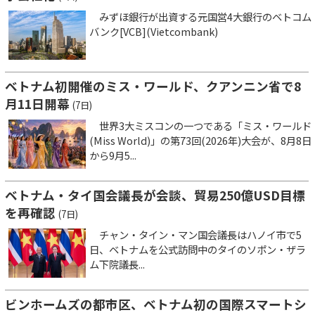
みずほ銀行が出資する元国営4大銀行のベトコム
バンク[VCB](Vietcombank)
ベトナム初開催のミス・ワールド、クアンニン省で8
月11日開幕
(7日)
世界3大ミスコンの一つである「ミス・ワールド
(Miss World)」の第73回(2026年)大会が、8月8日
から9月5...
ベトナム・タイ国会議長が会談、貿易250億USD目標
を再確認
(7日)
チャン・タイン・マン国会議長はハノイ市で5
日、ベトナムを公式訪問中のタイのソポン・ザラ
ム下院議長...
ビンホームズの都市区、ベトナム初の国際スマートシ