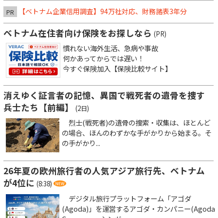
【ベトナム企業信用調査】94万社対応、財務諸表3年分
PR
ベトナム在住者向け保険をお探しなら
(PR)
慣れない海外生活、急病や事故
何かあってからでは遅い！
今すぐ保険加入【保険比較サイト】
消えゆく証言者の記憶、異国で戦死者の遺骨を捜す
兵士たち【前編】
(2日)
烈士(戦死者)の遺骨の捜索・収集は、ほとんど
の場合、ほんのわずかな手がかりから始まる。そ
の手がかり...
26年夏の欧州旅行者の人気アジア旅行先、ベトナム
が4位に
(8:38)
デジタル旅行プラットフォーム「アゴダ
(Agoda)」を運営するアゴダ・カンパニー(Agoda