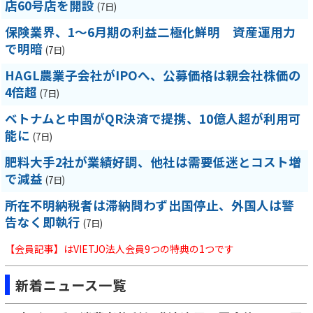
店60号店を開設
(7日)
保険業界、1～6月期の利益二極化鮮明 資産運用力
で明暗
(7日)
HAGL農業子会社がIPOへ、公募価格は親会社株価の
4倍超
(7日)
ベトナムと中国がQR決済で提携、10億人超が利用可
能に
(7日)
肥料大手2社が業績好調、他社は需要低迷とコスト増
で減益
(7日)
所在不明納税者は滞納問わず出国停止、外国人は警
告なく即執行
(7日)
【会員記事】はVIETJO法人会員9つの特典の1つです
新着ニュース一覧