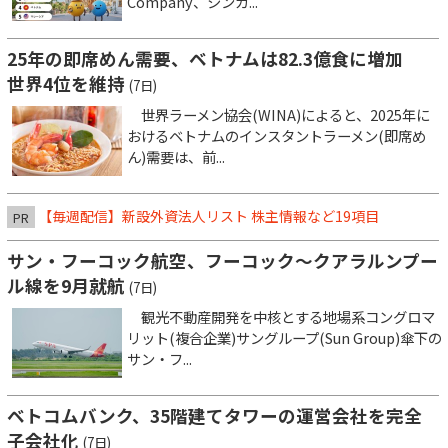
Company、シンガ...
25年の即席めん需要、ベトナムは82.3億食に増加
世界4位を維持
(7日)
世界ラーメン協会(WINA)によると、2025年に
おけるベトナムのインスタントラーメン(即席め
ん)需要は、前...
【毎週配信】新設外資法人リスト 株主情報など19項目
PR
サン・フーコック航空、フーコック～クアラルンプー
ル線を9月就航
(7日)
観光不動産開発を中核とする地場系コングロマ
リット(複合企業)サングループ(Sun Group)傘下の
サン・フ...
ベトコムバンク、35階建てタワーの運営会社を完全
子会社化
(7日)