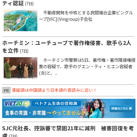
ティ認証
(7日)
不動産開発を中核とする民間複合企業ビングル
ープ[VIC](Vingroup)子会社
ホーチミン：ユーチューブで著作権侵害、歌手ら2人
を立件
(7日)
ホーチミン市警察は5日、著作権・著作隣接権侵
害の容疑で、歌手のグエン・ティ・ヒエン容疑者
(女)と、...
漢越語は中国語より日本語の音読みに近い！
PR
SJC元社長、控訴審で禁固21年に減刑 被害回復を考
慮
(7日)