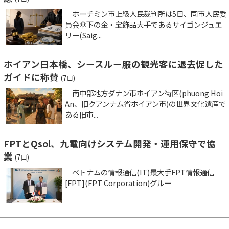
ホーチミン市上級人民裁判所は5日、同市人民委
員会傘下の金・宝飾品大手であるサイゴンジュエ
リー(Saig...
ホイアン日本橋、シースルー服の観光客に退去促した
ガイドに称賛
(7日)
南中部地方ダナン市ホイアン街区(phuong Hoi
An、旧クアンナム省ホイアン市)の世界文化遺産で
ある旧市...
FPTとQsol、九電向けシステム開発・運用保守で協
業
(7日)
ベトナムの情報通信(IT)最大手FPT情報通信
[FPT](FPT Corporation)グルー