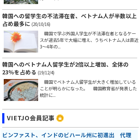
韓国への留学生の不法滞在者、ベトナム人が半数以上
占め最多に
(20/10/16)
韓国で学ぶ外国人学生が不法滞在者となるケー
スが過去5年で大幅に増え、うちベトナム人は直近
3～4年の...
韓国へのベトナム人留学生が2倍以上増加、全体の
23％を占める
(19/12/4)
韓国でベトナム人留学生が大きく増加している
ことが明らかになった。 韓国教育省が発表した
統計に...
VIETJO会員記事
ビンファスト、インドのビハール州に初進出 代理