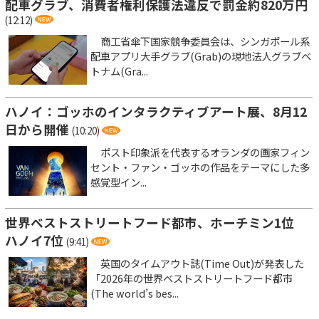
配車グラブ、消費者権利保護法違反で罰金約820万円
(12:12)
商工省傘下国家競争委員会は、シンガポール系
配車アプリ大手グラブ(Grab)の現地法人グラブベ
トナム(Gra...
ハノイ：ゴッホのインタラクティブアート展、8月12
日から開催
(10:20)
ポスト印象派を代表するオランダの画家フィン
セント・ファン・ゴッホの作品をテーマにした多
感覚型イン...
世界ベストストリートフード都市、ホーチミン1位
ハノイ7位
(9:41)
英国のタイムアウト誌(Time Out)が発表した
「2026年の世界ベストストリートフード都市
(The world’s bes...