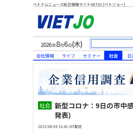
ベトナムニュース総合情報サイトVIETJO [ベトジョー]
8
6
(木)
2026
年
月
日
会社情報
ライフ
セミナー
社会
日
新型コロナ：9日の市中感染
社会
発表)
2021/08/09 22:43 JST配信