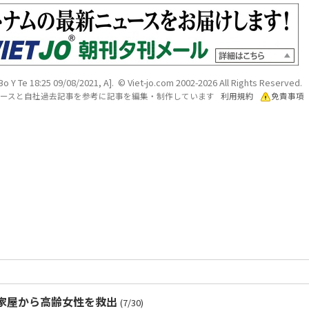
Bo Y Te 18:25 09/08/2021, A]. © Viet-jo.com 2002-2026 All Rights Reserved.
各ソースと自社過去記事を参考に記事を編集・制作しています
利用規約
免責事項
家屋から高齢女性を救出
(7/30)