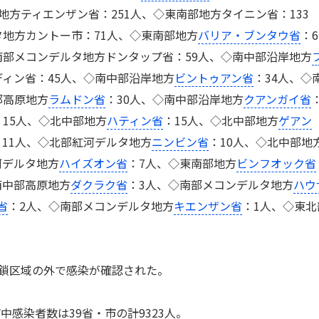
地方ティエンザン省：251人、◇東南部地方タイニン省：133
タ地方カントー市：71人、◇東南部地方
バリア・ブンタウ省
：6
南部メコンデルタ地方ドンタップ省：59人、◇南中部沿岸地方
ディン省：45人、◇南中部沿岸地方
ビントゥアン省
：34人、◇
部高原地方
ラムドン省
：30人、◇南中部沿岸地方
クアンガイ省
：15人、◇北中部地方
ハティン省
：15人、◇北中部地方
ゲアン
：11人、◇北部紅河デルタ地方
ニンビン省
：10人、◇北中部地
河デルタ地方
ハイズオン省
：7人、◇東南部地方
ビンフオック省
南中部高原地方
ダクラク省
：3人、◇南部メコンデルタ地方
ハウ
省
：2人、◇南部メコンデルタ地方
キエンザン省
：1人、◇東北
鎖区域の外で感染が確認された。
感染者数は39省・市の計9323人。