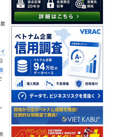
の累
ナイ
沿
省
で
た。
地