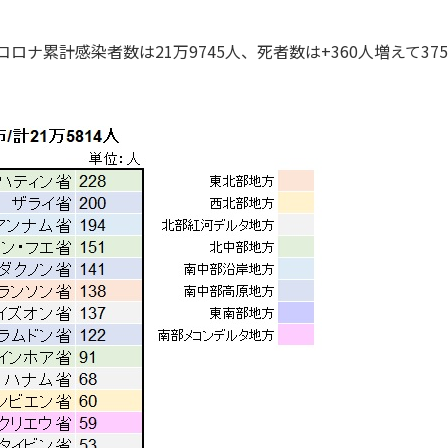
累計感染者数は21万9745人、死者数は+360人増えて375