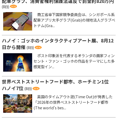
配車グラブ、消費者権利保護法違反で罰金約820万円
(8日)
商工省傘下国家競争委員会は、シンガポール系
配車アプリ大手グラブ(Grab)の現地法人グラブベ
トナム(Gra...
ハノイ：ゴッホのインタラクティブアート展、8月12
日から開催
(8日)
ポスト印象派を代表するオランダの画家フィン
セント・ファン・ゴッホの作品をテーマにした多
感覚型イン...
世界ベストストリートフード都市、ホーチミン1位
ハノイ7位
(8日)
英国のタイムアウト誌(Time Out)が発表した
「2026年の世界ベストストリートフード都市
(The world’s bes...