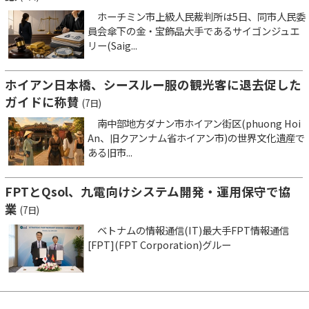
ホーチミン市上級人民裁判所は5日、同市人民委
員会傘下の金・宝飾品大手であるサイゴンジュエ
リー(Saig...
ホイアン日本橋、シースルー服の観光客に退去促した
ガイドに称賛
(7日)
南中部地方ダナン市ホイアン街区(phuong Hoi
An、旧クアンナム省ホイアン市)の世界文化遺産で
ある旧市...
FPTとQsol、九電向けシステム開発・運用保守で協
業
(7日)
ベトナムの情報通信(IT)最大手FPT情報通信
[FPT](FPT Corporation)グルー