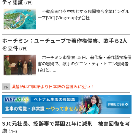
ティ認証
(7日)
不動産開発を中核とする民間複合企業ビングル
ープ[VIC](Vingroup)子会社
ホーチミン：ユーチューブで著作権侵害、歌手ら2人
を立件
(7日)
ホーチミン市警察は5日、著作権・著作隣接権侵
害の容疑で、歌手のグエン・ティ・ヒエン容疑者
(女)と、...
漢越語は中国語より日本語の音読みに近い！
PR
SJC元社長、控訴審で禁固21年に減刑 被害回復を考
慮
(7日)