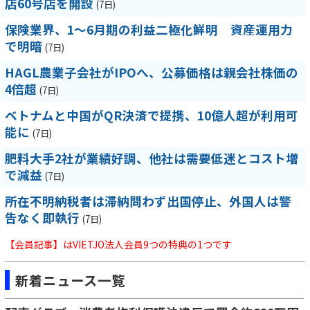
店60号店を開設
(7日)
保険業界、1～6月期の利益二極化鮮明 資産運用力
で明暗
(7日)
HAGL農業子会社がIPOへ、公募価格は親会社株価の
4倍超
(7日)
ベトナムと中国がQR決済で提携、10億人超が利用可
能に
(7日)
肥料大手2社が業績好調、他社は需要低迷とコスト増
で減益
(7日)
所在不明納税者は滞納問わず出国停止、外国人は警
告なく即執行
(7日)
【会員記事】はVIETJO法人会員9つの特典の1つです
新着ニュース一覧