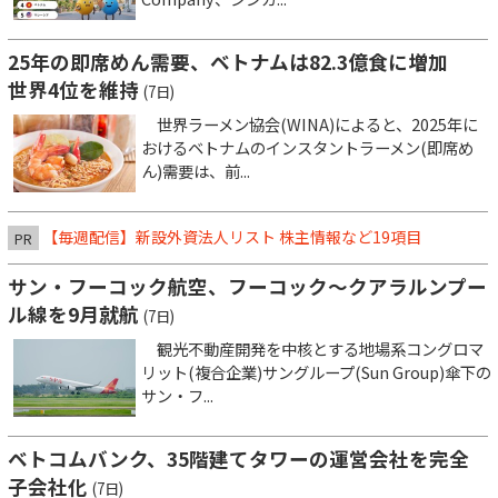
25年の即席めん需要、ベトナムは82.3億食に増加
世界4位を維持
(7日)
世界ラーメン協会(WINA)によると、2025年に
おけるベトナムのインスタントラーメン(即席め
ん)需要は、前...
【毎週配信】新設外資法人リスト 株主情報など19項目
PR
サン・フーコック航空、フーコック～クアラルンプー
ル線を9月就航
(7日)
観光不動産開発を中核とする地場系コングロマ
リット(複合企業)サングループ(Sun Group)傘下の
サン・フ...
ベトコムバンク、35階建てタワーの運営会社を完全
子会社化
(7日)