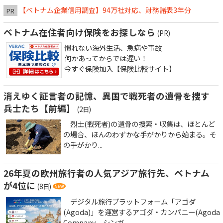
【ベトナム企業信用調査】94万社対応、財務諸表3年分
PR
ベトナム在住者向け保険をお探しなら
(PR)
慣れない海外生活、急病や事故
何かあってからでは遅い！
今すぐ保険加入【保険比較サイト】
消えゆく証言者の記憶、異国で戦死者の遺骨を捜す
兵士たち【前編】
(2日)
烈士(戦死者)の遺骨の捜索・収集は、ほとんど
の場合、ほんのわずかな手がかりから始まる。そ
の手がかり...
26年夏の欧州旅行者の人気アジア旅行先、ベトナム
が4位に
(8日)
デジタル旅行プラットフォーム「アゴダ
(Agoda)」を運営するアゴダ・カンパニー(Agoda
Company、シンガ...