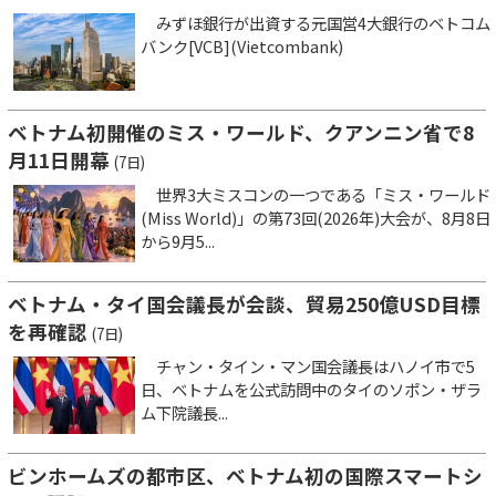
みずほ銀行が出資する元国営4大銀行のベトコム
バンク[VCB](Vietcombank)
ベトナム初開催のミス・ワールド、クアンニン省で8
月11日開幕
(7日)
世界3大ミスコンの一つである「ミス・ワールド
(Miss World)」の第73回(2026年)大会が、8月8日
から9月5...
ベトナム・タイ国会議長が会談、貿易250億USD目標
を再確認
(7日)
チャン・タイン・マン国会議長はハノイ市で5
日、ベトナムを公式訪問中のタイのソポン・ザラ
ム下院議長...
ビンホームズの都市区、ベトナム初の国際スマートシ