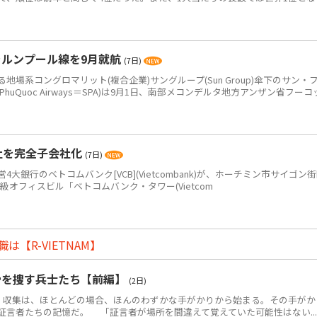
ラルンプール線を9月就航
(7日)
系コングロマリット(複合企業)サングループ(Sun Group)傘下のサン・
PhuQuoc Airways＝SPA)は9月1日、南部メコンデルタ地方アンザン省フーコ
社を完全子会社化
(7日)
銀行のベトコムバンク[VCB](Vietcombank)が、ホーチミン市サイゴン
+級オフィスビル「ベトコムバンク・タワー(Vietcom
【R-VIETNAM】
骨を捜す兵士たち【前編】
(2日)
・収集は、ほとんどの場合、ほんのわずかな手がかりから始まる。その手がか
証言者たちの記憶だ。 「証言者が場所を間違えて覚えていた可能性はない...