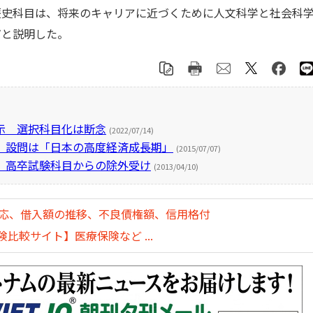
歴史科目は、将来のキャリアに近づくために人文科学と社会科
だと説明した。
示 選択科目化は断念
(2022/07/14)
、設問は「日本の高度経済成長期」
(2015/07/07)
、高卒試験科目からの除外受け
(2013/04/10)
対応、借入額の推移、不良債権額、信用格付
比較サイト】医療保険など ...