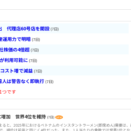
 代理店60号店を開設
(7日)
産運用力で明暗
(7日)
会社株価の4倍超
(7日)
超が利用可能に
(7日)
とコスト増で減益
(7日)
国人は警告なく即執行
(7日)
1つです
食に増加 世界4位を維持
(7日)
によると、2025年におけるベトナムのインスタントラーメン(即席めん)需要は、
0万食で、順位は前年と同じく4位だった。また、1人当たりの食数では世界1位とな