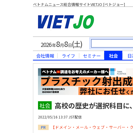
ベトナムニュース総合情報サイトVIETJO [ベトジョー]
8
8
(土)
2026
年
月
日
会社情報
ライフ
セミナー
社会
日
高校の歴史が選択科目に
社会
2022/05/16 13:37 JST配信
【ドメイン・メール・ウェブ・サーバー・
PR