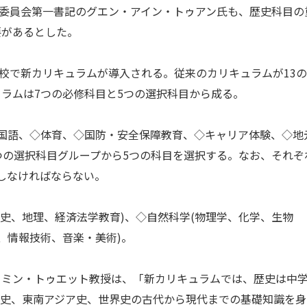
委員会第一書記のグエン・アイン・トゥアン氏も、歴史科目の
要があるとした。
高校で新カリキュラムが導入される。従来のカリキュラムが13
ラムは7つの必修科目と5つの選択科目から成る。
国語、◇体育、◇国防・安全保障教育、◇キャリア体験、◇地
つの選択科目グループから5つの科目を選択する。なお、それぞ
しなければならない。
史、地理、経済法学教育)、◇自然科学(物理学、化学、生物
、情報技術、音楽・美術)。
ミン・トゥエット教授は、「新カリキュラムでは、歴史は中
ム史、東南アジア史、世界史の古代から現代までの基礎知識を身