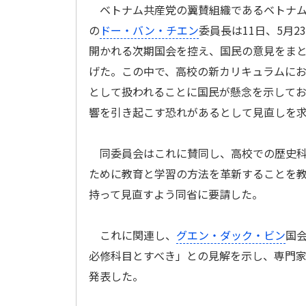
ベトナム共産党の翼賛組織であるベトナム
の
ドー・バン・チエン
委員長は11日、5月2
開かれる次期国会を控え、国民の意見をま
げた。この中で、高校の新カリキュラムに
として扱われることに国民が懸念を示して
響を引き起こす恐れがあるとして見直しを
同委員会はこれに賛同し、高校での歴史科
ために教育と学習の方法を革新することを
持って見直すよう同省に要請した。
これに関連し、
グエン・ダック・ビン
国
必修科目とすべき」との見解を示し、専門
発表した。