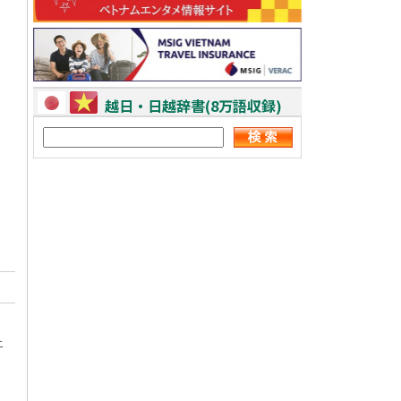
越日・日越辞書(8万語収録)
ニ