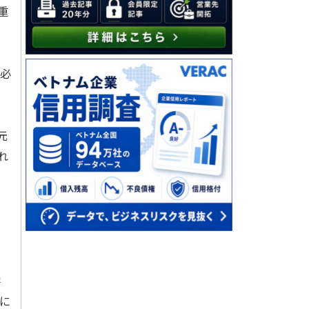
重
の必
元
れ
学
に