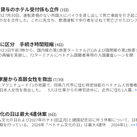
ク貸与のホテル受付係も立件
(3日)
は7月30日、運転資格のない外国人にバイクを貸し出して死亡事故を引き起
の女を立件した。これに先立ち、飲酒運転で歩行者をはねて死亡させたロシ
別に区分 手続き時間短縮
(4日)
3日午前7時から、国内線の第1旅客ターミナル(T1)および国際線の第2旅客
線の再編を実施し、T2ターミナルにベトナム国籍者専用の入国審査レーンを開
家屋から高齢女性を救出
(7/30)
マグニチュード7.1の地震で、同県八代市に住む特定技能のベトナム人労働者
本人女性を救出した。 5人は仕事からの帰宅途中に、近所に住む1人暮...
>
文化の日は最大4連休案
(6日)
ム文化の日および2027年のテト(旧正月)と建国記念日に伴う休暇について、日
行っている。 2026年「ベトナム文化の日」は最大4連休 2026年11...
>>