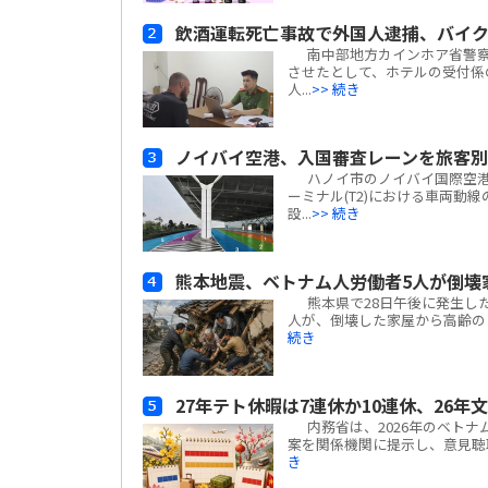
飲酒運転死亡事故で外国人逮捕、バイ
南中部地方カインホア省警察
させたとして、ホテルの受付係
人...
>> 続き
ノイバイ空港、入国審査レーンを旅客
ハノイ市のノイバイ国際空港は
ーミナル(T2)における車両動
設...
>> 続き
熊本地震、ベトナム人労働者5人が倒壊
熊本県で28日午後に発生した
人が、倒壊した家屋から高齢の日
続き
27年テト休暇は7連休か10連休、26年
内務省は、2026年のベトナ
案を関係機関に提示し、意見聴取を
き