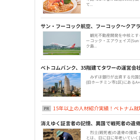
て...
サン・フーコック航空、フーコック～クア
観光不動産開発を中核とする地場
ーコック・エアウェイズ(Sun 
ク島...
ベトコムバンク、35階建てタワーの運営会
みずほ銀行が出資する元国営4大
(旧ホーチミン市1区)にあるA
15年以上の人材紹介実績！ベトナム就職は
PR
消えゆく証言者の記憶、異国で戦死者の遺
烈士(戦死者)の遺骨の捜索
とは、日に日に年老いていく