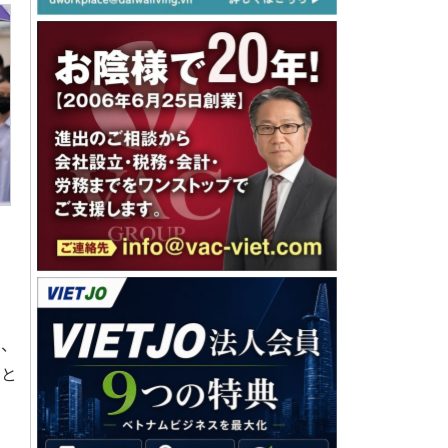
を
り、
うと