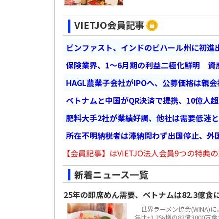
VIETJO会員記事
ビンファスト、インドのビハール州に初進出
保険業界、1～6月期の利益二極化鮮明 資
HAGL農業子会社がIPOへ、公募価格は親
ベトナムと中国がQR決済で提携、10億人
肥料大手2社が業績好調、他社は需要低迷
所在不明納税者は滞納問わず出国停止、外
【会員記事】はVIETJO法人会員9つの特典の
新着ニュース一覧
25年の即席めん需要、ベトナムは82.3億
世界ラーメン協会(WINA)
年比+1.2％増の82億300