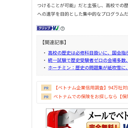
つけることが可能」だと主張し、高校での
への進学を目的とした集中的なプログラム
【関連記事】
・
高校の歴史は必修科目扱いに、国会指
・
統一試験で歴史受験者ゼロの会場多数
・
ホーチミン：歴史の問題集が紙吹雪に
【ベトナム企業信用調査】94万社
PR
ベトナムでの保険をお探しなら【保険
PR