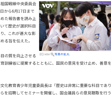
祖国戦線中央委員会
3日から6月17日まで
とめた報告書を読み上
おいて歴史が選択科目
おり、これが甚大な影
求める旨を伝えた。
(C) vov
写真の拡大.
目の質を向上させる
教育訓練省に提案するとともに、国民の意見を受け止め、善意
会文化教育青少年児童委員長は「歴史は非常に重要な科目であ
家らを招聘してセミナーを開催し、国会議員らの意見聴取を行