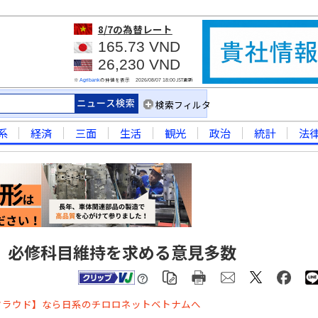
8/7
の為替レート
165.73 VND
26,230 VND
※
の仲値を表示
JST更新
Agribank
2026/08/07 18:00
検索フィルタ
系
経済
三面
生活
観光
政治
統計
法
、必修科目維持を求める意見多数
クラウド】なら日系のチロロネットベトナムへ