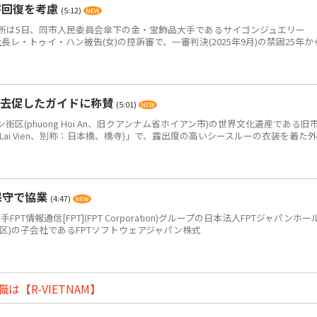
害回復を考慮
(5:12)
は5日、同市人民委員会傘下の金・宝飾品大手であるサイゴンジュエリー
JC)の元社長レ・トゥイ・ハン被告(女)の控訴審で、一審判決(2025年9月)の禁固25年か
退去促したガイドに称賛
(5:01)
(phuong Hoi An、旧クアンナム省ホイアン市)の世界文化遺産である旧
 Lai Vien、別称：日本橋、橋寺)」で、露出度の高いシースルーの衣装を着た外
保守で協業
(4:47)
PT情報通信[FPT](FPT Corporation)グループの日本法人FPTジャパンホー
区)の子会社であるFPTソフトウェアジャパン株式
【R-VIETNAM】