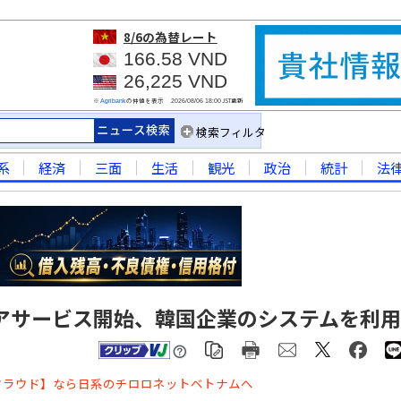
8/6
の為替レート
166.58 VND
26,225 VND
※
の仲値を表示
JST更新
Agribank
2026/08/06 18:00
検索フィルタ
系
経済
三面
生活
観光
政治
統計
法
アサービス開始、韓国企業のシステムを利用
クラウド】なら日系のチロロネットベトナムへ