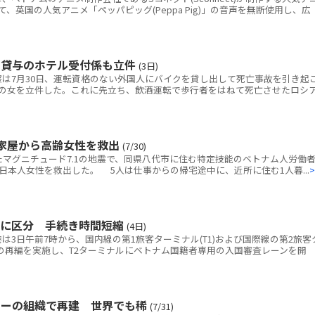
いて、英国の人気アニメ「ペッパピッグ(Peppa Pig)」の音声を無断使用し、広
ク貸与のホテル受付係も立件
(3日)
は7月30日、運転資格のない外国人にバイクを貸し出して死亡事故を引き起
の女を立件した。これに先立ち、飲酒運転で歩行者をはねて死亡させたロシ
家屋から高齢女性を救出
(7/30)
マグニチュード7.1の地震で、同県八代市に住む特定技能のベトナム人労働者
本人女性を救出した。 5人は仕事からの帰宅途中に、近所に住む1人暮...
>
別に区分 手続き時間短縮
(4日)
3日午前7時から、国内線の第1旅客ターミナル(T1)および国際線の第2旅客
線の再編を実施し、T2ターミナルにベトナム国籍者専用の入国審査レーンを開
ナーの組織で再建 世界でも稀
(7/31)