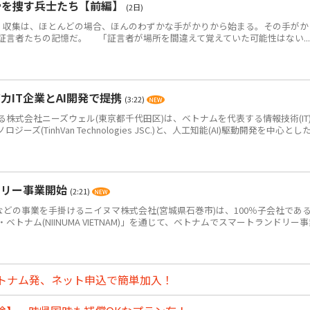
骨を捜す兵士たち【前編】
(2日)
・収集は、ほとんどの場合、ほんのわずかな手がかりから始まる。その手がか
証言者たちの記憶だ。 「証言者が場所を間違えて覚えていた可能性はない...
IT企業とAI開発で提携
(3:22)
式会社ニーズウェル(東京都千代田区)は、ベトナムを代表する情報技術(IT
(TinhVan Technologies JSC.)と、人工知能(AI)駆動開発を中心とした.
ドリー事業開始
(2:21)
どの事業を手掛けるニイヌマ株式会社(宮城県石巻市)は、100％子会社であ
トナム(NIINUMA VIETNAM)」を通じて、ベトナムでスマートランドリー事
トナム発、ネット申込で簡単加入！