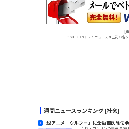
[電
※VIETJOベトナムニュースは上記の
週間ニュースランキング [社会]
越アニメ「ウルフー」に全動画削除命
英国・ロンドンの高等法院は、ベ