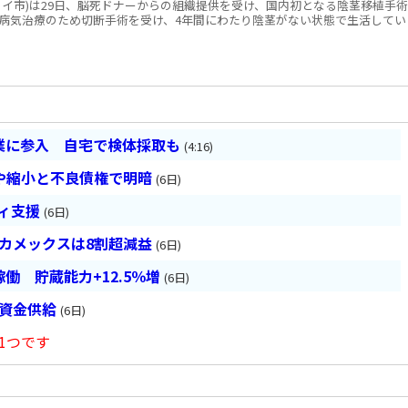
ノイ市)は29日、脳死ドナーからの組織提供を受け、国内初となる陰茎移植手術
病気治療のため切断手術を受け、4年間にわたり陰茎がない状態で生活してい
業に参入 自宅で検体採取も
(4:16)
や縮小と不良債権で明暗
(6日)
ティ支援
(6日)
ベカメックスは8割超減益
(6日)
働 貯蔵能力+12.5％増
(6日)
は資金供給
(6日)
1つです