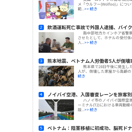
メ「ウルフー(Wolfoo)」につ
範...
>> 続き
飲酒運転死亡事故で外国人逮捕、バイ
南中部地方カインホア省警察
させたとして、ホテルの受付係
人...
>> 続き
熊本地震、ベトナム人労働者5人が倒壊
熊本県で28日午後に発生した
人が、倒壊した家屋から高齢の日
続き
ノイバイ空港、入国審査レーンを旅客
ハノイ市のノイバイ国際空港は
ーミナル(T2)における車両動
設...
>> 続き
ベトナム：陰茎移植に初成功、脳死ド