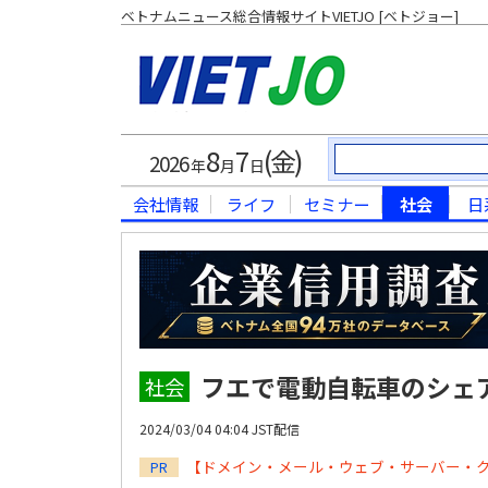
ベトナムニュース総合情報サイトVIETJO [ベトジョー]
8
7
(金)
2026
年
月
日
会社情報
ライフ
セミナー
社会
日
フエで電動自転車のシェ
社会
2024/03/04 04:04 JST配信
【ドメイン・メール・ウェブ・サーバー・
PR