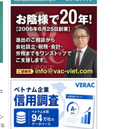
ェ
ン
能な