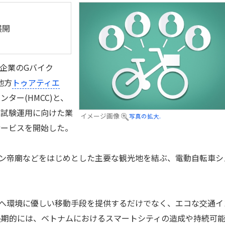
展開
企業のGバイク
地方
トゥアティエ
ター(HMCC)と、
の試験運用に向けた業
イメージ画像
写真の拡大.
サービスを開始した。
ン帝廟などをはじめとした主要な観光地を結ぶ、電動自転車シ
へ環境に優しい移動手段を提供するだけでなく、エコな交通イ
長期的には、ベトナムにおけるスマートシティの造成や持続可