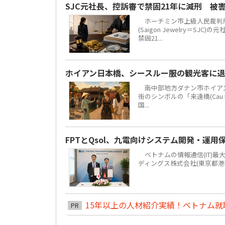
SJC元社長、控訴審で禁固21年に減刑 被
ホーチミン市上級人民裁判所
(Saigon Jewelry＝S
禁固21...
ホイアン日本橋、シースルー服の観光客に
南中部地方ダナン市ホイアン街区
街のシンボルの「来遠橋(Cau
国...
FPTとQsol、九電向けシステム開発・運用
ベトナムの情報通信(IT)最大手F
ディングス株式会社(東京都港
15年以上の人材紹介実績！ベトナム就職は
PR