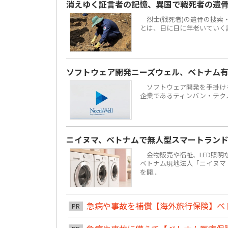
消えゆく証言者の記憶、異国で戦死者の遺
烈士(戦死者)の遺骨の捜索
とは、日に日に年老いていく
ソフトウェア開発ニーズウェル、ベトナム有力
ソフトウェア開発を手掛ける株
企業であるティンバン・テクノロジーズ
ニイヌマ、ベトナムで無人型スマートラン
金物販売や福祉、LED照明な
ベトナム現地法人「ニイヌマ・ベ
を開...
急病や事故を補償【海外旅行保険】ベ
PR