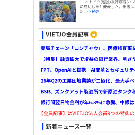
ベトドク(越独)友好病院(ハ
に成功したと発表した。患者は
た...
>> 続き
VIETJO会員記事
薬局チェーン「ロンチャウ」、医療検査事
【特集】融資拡大で増益の銀行業界、利ざ
FPT、OpenAIと提携 AI変革とセキュリ
26年Q2の工業団地業績が二極化、最大手
BSR、ズンクアット製油所で新原油タンク稼
銀行間翌日物金利が年6.3％に急騰、中銀
【会員記事】はVIETJO法人会員9つの特典の
新着ニュース一覧