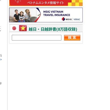
こ
越日・日越辞書(8万語収録)
ア
5
>
タ