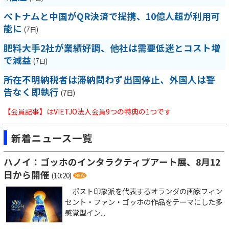
ベトナムと中国がQR決済で提携、10億人超が利用可
能に
(7日)
肥料大手2社が業績好調、他社は需要低迷とコスト増
で減益
(7日)
所在不明納税者は滞納問わず出国停止、外国人は警
告なく即執行
(7日)
【会員記事】はVIETJO法人会員9つの特典の1つです
新着ニュース一覧
ハノイ：ゴッホのインタラクティブアート展、8月12
日から開催
(10:20)
ポスト印象派を代表するオランダの画家フィン
セント・ファン・ゴッホの作品をテーマにした多
感覚型イン...