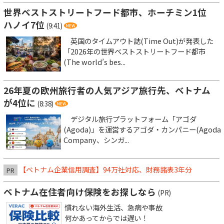
世界ベストストリートフード都市、ホーチミン1位
ハノイ7位
(9:41)
英国のタイムアウト誌(Time Out)が発表した
「2026年の世界ベストストリートフード都市
(The world’s bes...
26年夏の欧州旅行者の人気アジア旅行先、ベトナム
が4位に
(8:38)
デジタル旅行プラットフォーム「アゴダ
(Agoda)」を運営するアゴダ・カンパニー(Agoda
Company、シンガ...
【ベトナム企業信用調査】94万社対応、財務諸表3年分
PR
ベトナム在住者向け保険をお探しなら
(PR)
慣れない海外生活、急病や事故
何かあってからでは遅い！