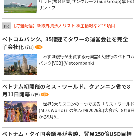
リット(複合企業)サングループ(Sun Group)傘下の
サン・フ...
【毎週配信】新設外資法人リスト 株主情報など19項目
PR
ベトコムバンク、35階建てタワーの運営会社を完全
子会社化
(7日)
みずほ銀行が出資する元国営4大銀行のベトコム
バンク[VCB](Vietcombank)
ベトナム初開催のミス・ワールド、クアンニン省で8
月11日開幕
(7日)
世界3大ミスコンの一つである「ミス・ワールド
(Miss World)」の第73回(2026年)大会が、8月8日
から9月5...
ベトナム・タイ国会議長が会談、貿易250億USD目標