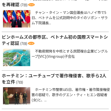
を再確認
(7日)
チャン・タイン・マン国会議長はハノイ市で5
日、ベトナムを公式訪問中のタイのソポン・ザラ
ム下院議長...
ビンホームズの都市区、ベトナム初の国際スマートシ
ティ認証
(7日)
不動産開発を中核とする民間複合企業ビングル
ープ[VIC](Vingroup)子会社
ホーチミン：ユーチューブで著作権侵害、歌手ら2人
を立件
(7日)
ホーチミン市警察は5日、著作権・著作隣接権侵
害の容疑で、歌手のグエン・ティ・ヒエン容疑者
(女)と、...