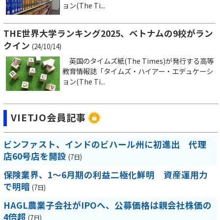
ョン(The Ti...
THE世界大学ランキング2025、ベトナムの9校がラン
クイン
(24/10/14)
英国のタイムズ紙(The Times)が発行する高等
教育情報誌「タイムズ・ハイアー・エデュケーシ
ョン(The Ti...
VIETJO会員記事
ビンファスト、インドのビハール州に初進出 代理
店60号店を開設
(7日)
保険業界、1～6月期の利益二極化鮮明 資産運用力
で明暗
(7日)
HAGL農業子会社がIPOへ、公募価格は親会社株価の
4倍超
(7日)