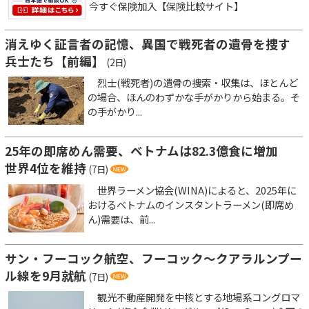
今すぐ保険加入【保険比較サイト】
消えゆく証言者の記憶、異国で戦死者の遺骨を捜す
兵士たち【前編】
(2日)
烈士(戦死者)の遺骨の捜索・収集は、ほとんど
の場合、ほんのわずかな手がかりから始まる。そ
の手がかり...
25年の即席めん需要、ベトナムは82.3億食に増加
世界4位を維持
(7日)
世界ラーメン協会(WINA)によると、2025年に
おけるベトナムのインスタントラーメン(即席め
ん)需要は、前...
サン・フーコック航空、フーコック～クアラルンプー
ル線を9月就航
(7日)
観光不動産開発を中核とする地場系コングロマ