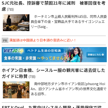
SJC元社長、控訴審で禁固21年に減刑 被害回復を考
慮
(7日)
ホーチミン市上級人民裁判所は5日、同市人民委
員会傘下の金・宝飾品大手であるサイゴンジュエ
リー(Saig...
漢越語は中国語より日本語の音読みに近い！
PR
ホイアン日本橋、シースルー服の観光客に退去促した
ガイドに称賛
(7日)
南中部地方ダナン市ホイアン街区(phuong Hoi
An、旧クアンナム省ホイアン市)の世界文化遺産で
ある旧市...
FPTとQsol、九電向けシステム開発・運用保守で協