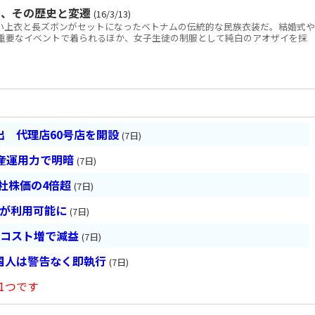
」、その歴史と変遷
(16/3/13)
の長い上衣と長ズボンがセットになったベトナムの伝統的な民族衣装だ。結婚式や
重要なイベントで着られるほか、女子生徒の制服として純白のアオザイを採
 代理店60号店を開設
(7日)
産運用力で明暗
(7日)
会社株価の4倍超
(7日)
超が利用可能に
(7日)
とコスト増で減益
(7日)
国人は警告なく即執行
(7日)
1つです