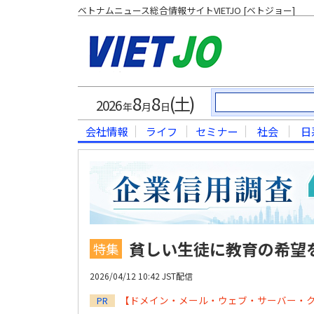
ベトナムニュース総合情報サイトVIETJO [ベトジョー]
8
8
(土)
2026
年
月
日
会社情報
ライフ
セミナー
社会
日
貧しい生徒に教育の希望
特集
2026/04/12 10:42 JST配信
【ドメイン・メール・ウェブ・サーバー・
PR