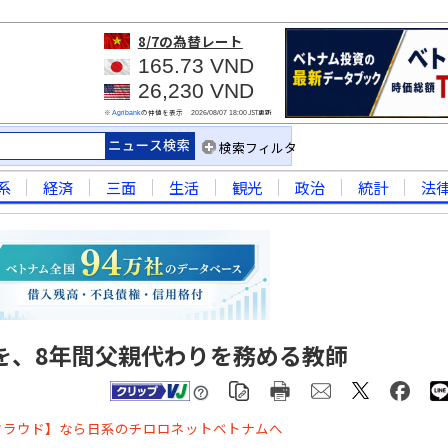
8/7
の為替レート
165.73 VND
26,230 VND
※
の仲値を表示
JST更新
Agribank
2026/08/07 18:00
検索フィルタ
系
経済
三面
生活
観光
政治
統計
法
を、8年間父親代わりを務める教師
クラウド】なら日系のチロロネットベトナムへ