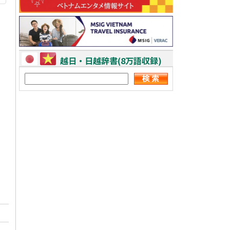
越日・日越辞書(8万語収録)