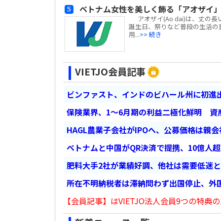
ベトナム女性を美しく飾る「アオザイ
アオザイ(Ao dai)は、丈
誕生日、祭りなど普段の生活の
用...
>> 続き
VIETJO会員記事
ビンファスト、インドのビハール州に初進出
保険業界、1～6月期の利益二極化鮮明 資
HAGL農業子会社がIPOへ、公募価格は親
ベトナムと中国がQR決済で提携、10億人
肥料大手2社が業績好調、他社は需要低迷
所在不明納税者は滞納問わず出国停止、外
【会員記事】はVIETJO法人会員9つの特典の