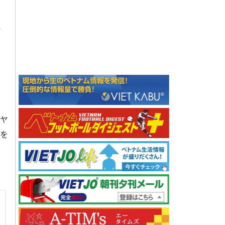
。
で
だ
ヤ
手を