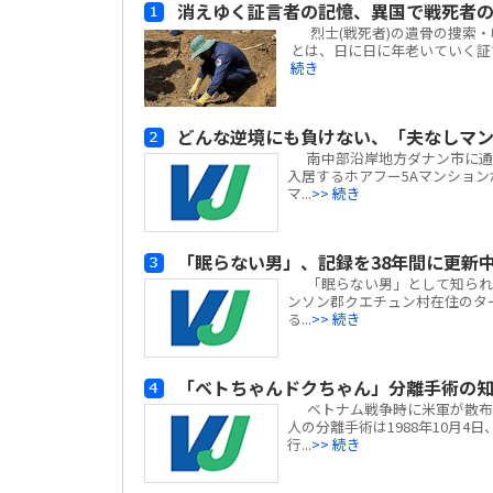
消えゆく証言者の記憶、異国で戦死者
烈士(戦死者)の遺骨の捜索
とは、日に日に年老いていく証
続き
どんな逆境にも負けない、「夫なしマ
南中部沿岸地方ダナン市に通
入居するホアフー5Aマンショ
マ...
>> 続き
「眠らない男」、記録を38年間に更新
「眠らない男」として知られ、
ンソン郡クエチュン村在住のタ
る...
>> 続き
「ベトちゃんドクちゃん」分離手術の
ベトナム戦争時に米軍が散布
人の分離手術は1988年10月
行...
>> 続き