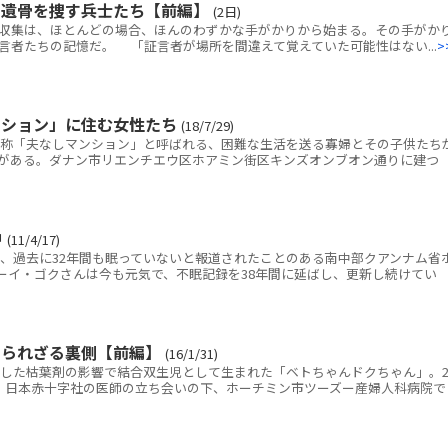
の遺骨を捜す兵士たち【前編】
(2日)
・収集は、ほとんどの場合、ほんのわずかな手がかりから始まる。その手がか
言者たちの記憶だ。 「証言者が場所を間違えて覚えていた可能性はない...
>
ンション」に住む女性たち
(18/7/29)
称「夫なしマンション」と呼ばれる、困難な生活を送る寡婦とその子供たち
ンがある。ダナン市リエンチエウ区ホアミン街区キンズオンブオン通りに建つ
中
(11/4/17)
過去に32年間も眠っていないと報道されたことのある南中部クアンナム省
ーイ・ゴクさんは今も元気で、不眠記録を38年間に延ばし、更新し続けてい
知られざる裏側【前編】
(16/1/31)
した枯葉剤の影響で結合双生児として生まれた「ベトちゃんドクちゃん」。
4日、日本赤十字社の医師の立ち会いの下、ホーチミン市ツーズー産婦人科病院で