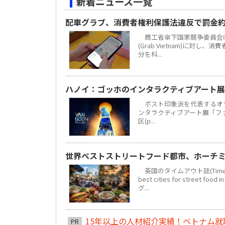
新着ニュース一覧
配車グラブ、消費者権利保護法違反で罰金約
商工省傘下国家競争委員会は
(Grab Vietnam)に対し
分を科...
ハノイ：ゴッホのインタラクティブアート展
ポスト印象派を代表するオラ
ンタラクティブアート展「ファン・
区(p...
世界ベストストリートフード都市、ホーチミ
英国のタイムアウト誌(Time 
best cities for str
グ...
15年以上の人材紹介実績！ベトナム就職は
PR