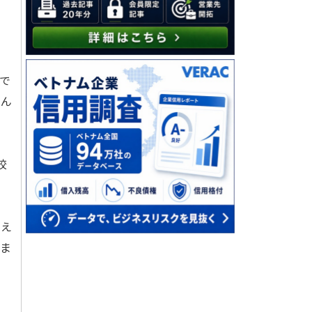
で
さん
校
考え
きま