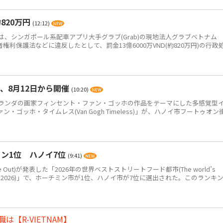
820万円
(12:12)
、シンガポール系配車アプリ大手グラブ(Grab)の現地法人グラブベトナム
、消費者権利保護法などに違反したとして、罰金13億6000万VND(約820万円)の行政
、8月12日から開催
(10:20)
ンダの画家フィンセント・ファン・ゴッホの作品をテーマにした多感覚型
ゴッホ・タイムレス(Van Gogh Timeless)」が、ハノイ市フートゥオン
ン1位 ハノイ7位
(9:41)
Out)が発表した「2026年の世界ベストストリートフード都市(The world’s
eet food in 2026)」で、ホーチミン市が1位、ハノイ市が7位に選出された。このランキ
【R-VIETNAM】