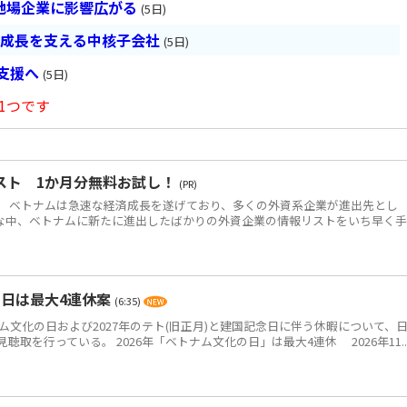
地場企業に影響広がる
(5日)
の成長を支える中核子会社
(5日)
長支援へ
(5日)
1つです
スト 1か月分無料お試し！
(PR)
 ベトナムは急速な経済成長を遂げており、多くの外資系企業が進出先とし
な中、ベトナムに新たに進出したばかりの外資企業の情報リストをいち早く
の日は最大4連休案
(6:35)
ム文化の日および2027年のテト(旧正月)と建国記念日に伴う休暇について、
取を行っている。 2026年「ベトナム文化の日」は最大4連休 2026年11..