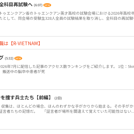
・全科目再試験へ
(6:07)
ゥエンクアン省のトゥエンクアン英才高校の試験会場における2026年高校
たとして、同会場の受験生328人全員の試験結果を取り消し、全科目の再試験
【R-VIETNAM】
ング
(5:32)
2026年7月に配信した記事のアクセス数ランキングをご紹介します。 1位：5k
、搬送中の脳卒中患者が死
骨を捜す兵士たち【前編】
(2日)
・収集は、ほとんどの場合、ほんのわずかな手がかりから始まる。その手がか
証言者たちの記憶だ。 「証言者が場所を間違えて覚えていた可能性はない...