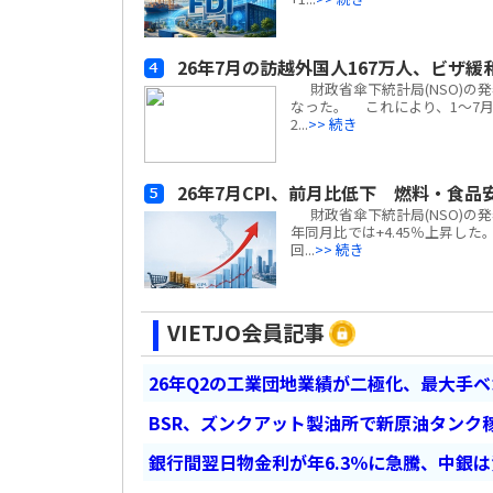
26年7月の訪越外国人167万人、ビザ緩和
財政省傘下統計局(NSO)の発
なった。 これにより、1～7月
2...
>> 続き
26年7月CPI、前月比低下 燃料・食品
財政省傘下統計局(NSO)の発表
年同月比では+4.45％上昇し
回...
>> 続き
VIETJO会員記事
26年Q2の工業団地業績が二極化、最大手
BSR、ズンクアット製油所で新原油タンク稼
銀行間翌日物金利が年6.3％に急騰、中銀