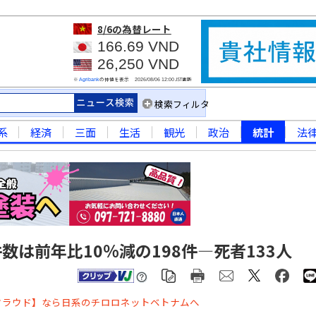
8/6
の為替レート
166.69 VND
26,250 VND
※
の仲値を表示
JST更新
Agribank
2026/08/06 12:00
検索フィルタ
系
経済
三面
生活
観光
政治
統計
法
数は前年比10％減の198件―死者133人
クラウド】なら日系のチロロネットベトナムへ