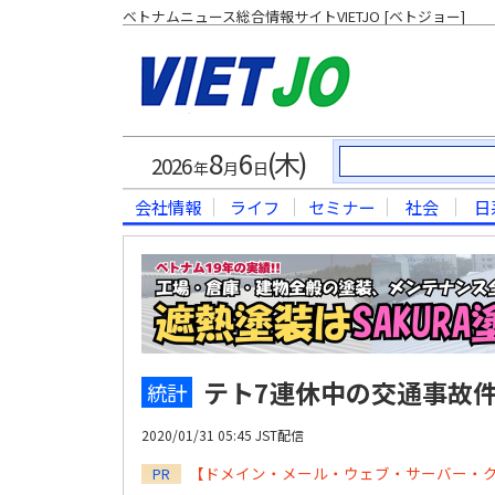
ベトナムニュース総合情報サイトVIETJO [ベトジョー]
8
6
(木)
2026
年
月
日
会社情報
ライフ
セミナー
社会
日
テト7連休中の交通事故件
統計
2020/01/31 05:45 JST配信
【ドメイン・メール・ウェブ・サーバー・
PR