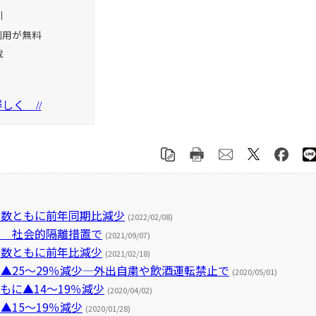
引
利用が無料
載
を詳しく
//
者数ともに前年同期比減少
(2022/02/08)
少 社会的隔離措置で
(2021/09/07)
者数ともに前年比減少
(2021/02/18)
▲25～29％減少―外出自粛や飲酒運転禁止で
(2020/05/01)
もに▲14～19％減少
(2020/04/02)
15～19％減少
(2020/01/28)