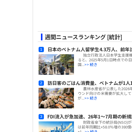
週間ニュースランキング [統計]
日本のベトナム人留学生4.3万人、前年
独立行政法人日本学生支援機構(
ると、2025年5月1日時点での
国...
>> 続き
訪日客のごはん消費量、ベトナムが1人1
農林水産省が公表した2026
ウンド向けの米需要が拡大して
が...
>> 続き
FDI流入が急加速、26年1～7月期の新規
財政省傘下の統計局(NSO)が発
は前年同期比+58.0％増の380
+1...
>> 続き