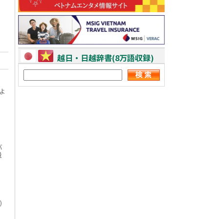
越日・日越辞書(8万語収録)
よ
バ
量
)