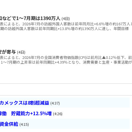
などで1～7月期は1390万人
(4日)
表によると、2026年7月の訪越外国人客数は前年同月比+6.6％増の約167万人
期の訪越外国人客数は前年同期比+13.8％増の約1390万人に達し、年間目標
安が寄与
(4日)
によると、2026年7月の全国消費者物価指数(CPI)は前月比▲0.12％低下、前
た。1～7月期の上昇率は前年同期比+4.39％となり、消費需要と生産・事業活動
ベカメックスは8割超減益
(4:37)
働 貯蔵能力+12.5％増
(4:26)
は資金供給
(4:15)