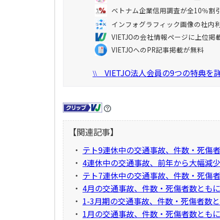
ベトナム企業信用調査が全10％割
インフォグラフィック画像の社内
VIETJOの会社情報ページに上位掲
VIETJOへのPR記事掲載が無料
VIETJO法人会員の9つの特典
\\
【関連記事】
・
テト9連休中の交通事故、件数・死傷
・
4連休中の交通事故、前年から大幅減
・
テト7連休中の交通事故、件数・死傷
・
4月の交通事故、件数・死傷者数ともに
・
1-3月期の交通事故、件数・死傷者数と
・
1月の交通事故、件数・死傷者数ともに▲