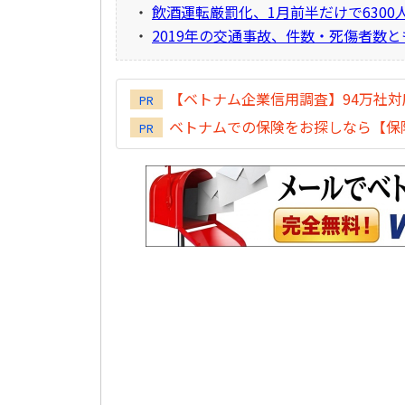
・
飲酒運転厳罰化、1月前半だけで6300
・
2019年の交通事故、件数・死傷者数と
【ベトナム企業信用調査】94万社
PR
ベトナムでの保険をお探しなら【保険
PR