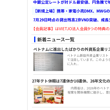
中銀公定レートが対ドル最安値、円急騰で
【新規上場】携帯・家電小売DMX、MWG
7月29日時点の貸出残高2京VND突破、成
【会員記事】はVIETJO法人会員9つの特典の
新着ニュース一覧
ベトナムに進出したばかりの外資系企業リ
ベトナム新設外資企業リスト
て注目しています。このよう
に入れ...
27年テト休暇は7連休か10連休、26年文化
内務省は、2026年のベトナ
程案を関係機関に提示し、意見聴