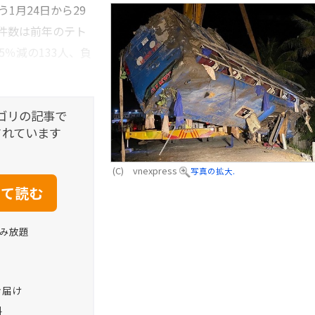
1月24日から29
件数は前年のテト
5％減の133人、負
ゴリの記事で
されています
(C) vnexpress
写真の拡大.
読み放題
お届け
料