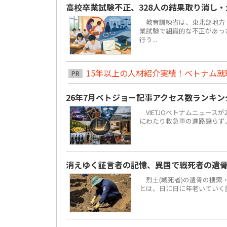
高校卒業試験不正、328人の結果取り消し
教育訓練省は、東北部地方ト
業試験で組織的な不正があっ
行う...
15年以上の人材紹介実績！ベトナム就職は
PR
26年7月ベトジョー記事アクセス数ランキ
VIETJOベトナムニュースが
にわたり救急車の進路譲らず
消えゆく証言者の記憶、異国で戦死者の遺
烈士(戦死者)の遺骨の捜索
とは、日に日に年老いていく