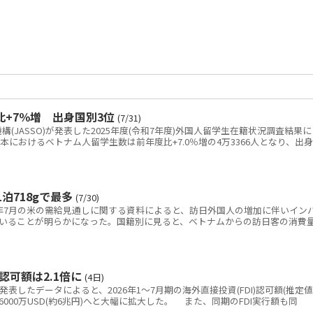
比+7％増 出身国別3位
(7/31)
JASSO)が発表した2025年度(令和7年度)外国人留学生在籍状況調査結果に
日本におけるベトナム人留学生数は前年度比+7.0％増の4万3366人となり、出身
泊718gで最多
(7/30)
年7月の米の需給見通しに関する資料によると、訪日外国人の増加に伴いイン
いることが明らかになった。国籍別に見ると、ベトナムからの訪日客の消費
認可額は2.1倍に
(4日)
表したデータによると、2026年1～7月期の海外直接投資(FDI)認可額(推定値
億6000万USD(約6兆円)へと大幅に拡大した。 また、同期のFDI実行額も同