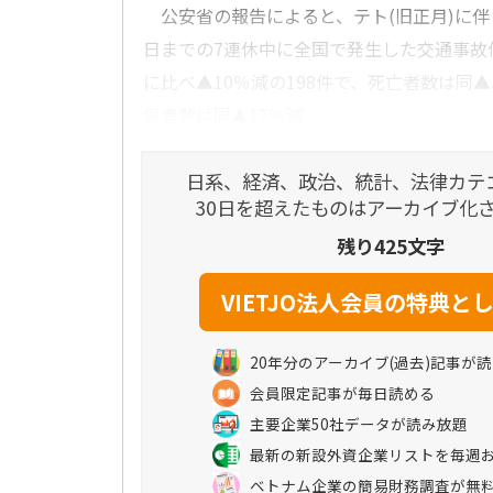
公安省の報告によると、テト(旧正月)に伴う
日までの7連休中に全国で発生した交通事故
に比べ▲10％減の198件で、死亡者数は同▲
傷者数は同▲17％減...
日系、経済、政治、統計、法律カテ
30日を超えたものはアーカイブ化
残り425文字
20年分のアーカイブ(過去)記事が
会員限定記事が毎日読める
主要企業50社データが読み放題
最新の新設外資企業リストを毎週
ベトナム企業の簡易財務調査が無