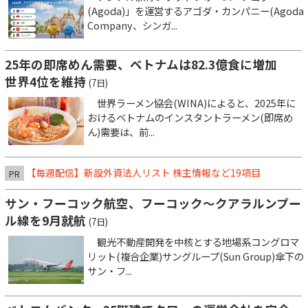
(Agoda)」を運営するアゴダ・カンパニー(Agoda
Company、シンガ...
25年の即席めん需要、ベトナムは82.3億食に増加
世界4位を維持
(7日)
世界ラーメン協会(WINA)によると、2025年に
おけるベトナムのインスタントラーメン(即席め
ん)需要は、前...
【毎週配信】新設外資法人リスト 株主情報など19項目
PR
サン・フーコック航空、フーコック～クアラルンプー
ル線を9月就航
(7日)
観光不動産開発を中核とする地場系コングロマ
リット(複合企業)サングループ(Sun Group)傘下の
サン・フ...