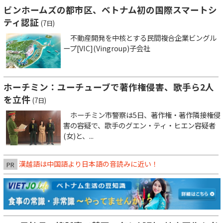
ビンホームズの都市区、ベトナム初の国際スマートシ
ティ認証
(7日)
不動産開発を中核とする民間複合企業ビングル
ープ[VIC](Vingroup)子会社
ホーチミン：ユーチューブで著作権侵害、歌手ら2人
を立件
(7日)
ホーチミン市警察は5日、著作権・著作隣接権侵
害の容疑で、歌手のグエン・ティ・ヒエン容疑者
(女)と、...
漢越語は中国語より日本語の音読みに近い！
PR