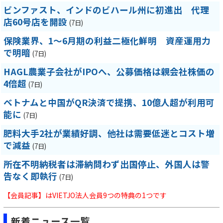
ビンファスト、インドのビハール州に初進出 代理
店60号店を開設
(7日)
保険業界、1～6月期の利益二極化鮮明 資産運用力
で明暗
(7日)
HAGL農業子会社がIPOへ、公募価格は親会社株価の
4倍超
(7日)
ベトナムと中国がQR決済で提携、10億人超が利用可
能に
(7日)
肥料大手2社が業績好調、他社は需要低迷とコスト増
で減益
(7日)
所在不明納税者は滞納問わず出国停止、外国人は警
告なく即執行
(7日)
【会員記事】はVIETJO法人会員9つの特典の1つです
新着ニュース一覧