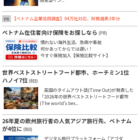
【ベトナム企業信用調査】94万社対応、財務諸表3年分
PR
ベトナム在住者向け保険をお探しなら
(PR)
慣れない海外生活、急病や事故
何かあってからでは遅い！
今すぐ保険加入【保険比較サイト】
世界ベストストリートフード都市、ホーチミン1位
ハノイ7位
(8日)
英国のタイムアウト誌(Time Out)が発表した
「2026年の世界ベストストリートフード都市
(The world’s bes...
26年夏の欧州旅行者の人気アジア旅行先、ベトナム
が4位に
(8日)
デジタル旅行プラットフォーム「アゴダ