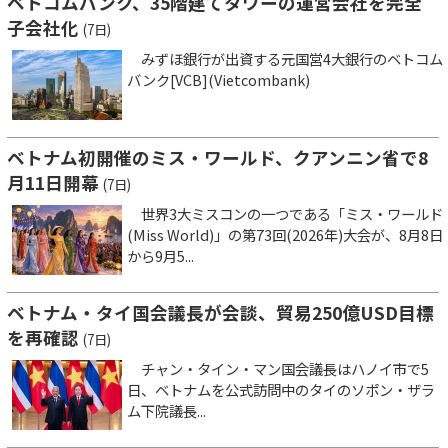
ベトコムバンク、35階建てタワーの運営会社を完全
子会社化
(7日)
みずほ銀行が出資する元国営4大銀行のベトコム
バンク[VCB](Vietcombank)
ベトナム初開催のミス・ワールド、クアンニン省で8
月11日開幕
(7日)
世界3大ミスコンの一つである「ミス・ワールド
(Miss World)」の第73回(2026年)大会が、8月8日
から9月5...
ベトナム・タイ国会議長が会談、貿易250億USD目標
を再確認
(7日)
チャン・タイン・マン国会議長はハノイ市で5
日、ベトナムを公式訪問中のタイのソポン・ザラ
ム下院議長...