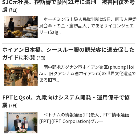
SJC元社長、控訴審で禁固21年に減刑 被害回復を考
慮
(7日)
ホーチミン市上級人民裁判所は5日、同市人民委
員会傘下の金・宝飾品大手であるサイゴンジュエ
リー(Saig...
ホイアン日本橋、シースルー服の観光客に退去促した
ガイドに称賛
(7日)
南中部地方ダナン市ホイアン街区(phuong Hoi
An、旧クアンナム省ホイアン市)の世界文化遺産で
ある旧市...
FPTとQsol、九電向けシステム開発・運用保守で協
業
(7日)
ベトナムの情報通信(IT)最大手FPT情報通信
[FPT](FPT Corporation)グルー