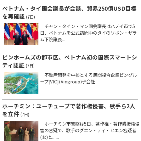
ベトナム・タイ国会議長が会談、貿易250億USD目標
を再確認
(7日)
チャン・タイン・マン国会議長はハノイ市で5
日、ベトナムを公式訪問中のタイのソポン・ザラ
ム下院議長...
ビンホームズの都市区、ベトナム初の国際スマートシ
ティ認証
(7日)
不動産開発を中核とする民間複合企業ビングル
ープ[VIC](Vingroup)子会社
ホーチミン：ユーチューブで著作権侵害、歌手ら2人
を立件
(7日)
ホーチミン市警察は5日、著作権・著作隣接権侵
害の容疑で、歌手のグエン・ティ・ヒエン容疑者
(女)と、...