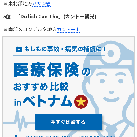
※東北部地方
ハザン省
5位：「Du lich Can Tho」(カントー観光)
※南部メコンデルタ地方
カントー市