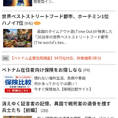
感覚型イン...
世界ベストストリートフード都市、ホーチミン1位
ハノイ7位
(9:41)
英国のタイムアウト誌(Time Out)が発表した
「2026年の世界ベストストリートフード都市
(The world’s bes...
【ベトナム企業信用調査】94万社対応、財務諸表3年分
PR
ベトナム在住者向け保険をお探しなら
(PR)
慣れない海外生活、急病や事故
何かあってからでは遅い！
今すぐ保険加入【保険比較サイト】
消えゆく証言者の記憶、異国で戦死者の遺骨を捜す
兵士たち【前編】
(2日)