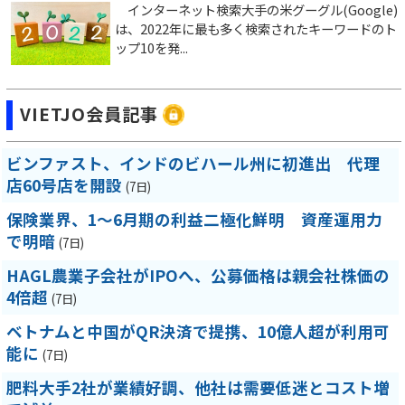
インターネット検索大手の米グーグル(Google)
は、2022年に最も多く検索されたキーワードのト
ップ10を発...
VIETJO会員記事
ビンファスト、インドのビハール州に初進出 代理
店60号店を開設
(7日)
保険業界、1～6月期の利益二極化鮮明 資産運用力
で明暗
(7日)
HAGL農業子会社がIPOへ、公募価格は親会社株価の
4倍超
(7日)
ベトナムと中国がQR決済で提携、10億人超が利用可
能に
(7日)
肥料大手2社が業績好調、他社は需要低迷とコスト増