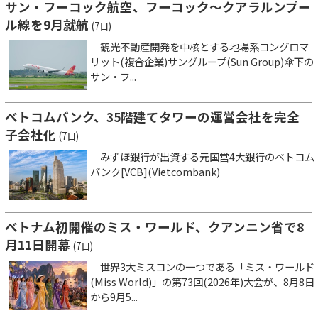
サン・フーコック航空、フーコック～クアラルンプー
ル線を9月就航
(7日)
観光不動産開発を中核とする地場系コングロマ
リット(複合企業)サングループ(Sun Group)傘下の
サン・フ...
ベトコムバンク、35階建てタワーの運営会社を完全
子会社化
(7日)
みずほ銀行が出資する元国営4大銀行のベトコム
バンク[VCB](Vietcombank)
ベトナム初開催のミス・ワールド、クアンニン省で8
月11日開幕
(7日)
世界3大ミスコンの一つである「ミス・ワールド
(Miss World)」の第73回(2026年)大会が、8月8日
から9月5...