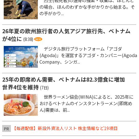
烈士(戦死者)の遺骨の捜索・収集は、ほとんど
の場合、ほんのわずかな手がかりから始まる。そ
の手がかり...
26年夏の欧州旅行者の人気アジア旅行先、ベトナム
が4位に
(8:38)
デジタル旅行プラットフォーム「アゴダ
(Agoda)」を運営するアゴダ・カンパニー(Agoda
Company、シンガ...
25年の即席めん需要、ベトナムは82.3億食に増加
世界4位を維持
(7日)
世界ラーメン協会(WINA)によると、2025年に
おけるベトナムのインスタントラーメン(即席め
ん)需要は、前...
【毎週配信】新設外資法人リスト 株主情報など19項目
PR