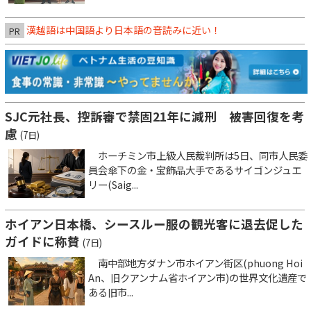
漢越語は中国語より日本語の音読みに近い！
PR
SJC元社長、控訴審で禁固21年に減刑 被害回復を考
慮
(7日)
ホーチミン市上級人民裁判所は5日、同市人民委
員会傘下の金・宝飾品大手であるサイゴンジュエ
リー(Saig...
ホイアン日本橋、シースルー服の観光客に退去促した
ガイドに称賛
(7日)
南中部地方ダナン市ホイアン街区(phuong Hoi
An、旧クアンナム省ホイアン市)の世界文化遺産で
ある旧市...