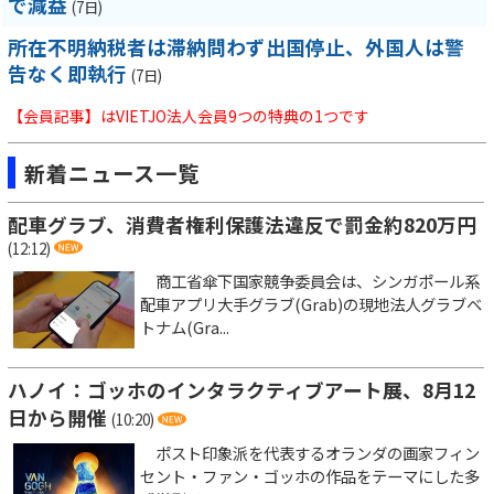
で減益
(7日)
所在不明納税者は滞納問わず出国停止、外国人は警
告なく即執行
(7日)
【会員記事】はVIETJO法人会員9つの特典の1つです
新着ニュース一覧
配車グラブ、消費者権利保護法違反で罰金約820万円
(12:12)
商工省傘下国家競争委員会は、シンガポール系
配車アプリ大手グラブ(Grab)の現地法人グラブベ
トナム(Gra...
ハノイ：ゴッホのインタラクティブアート展、8月12
日から開催
(10:20)
ポスト印象派を代表するオランダの画家フィン
セント・ファン・ゴッホの作品をテーマにした多